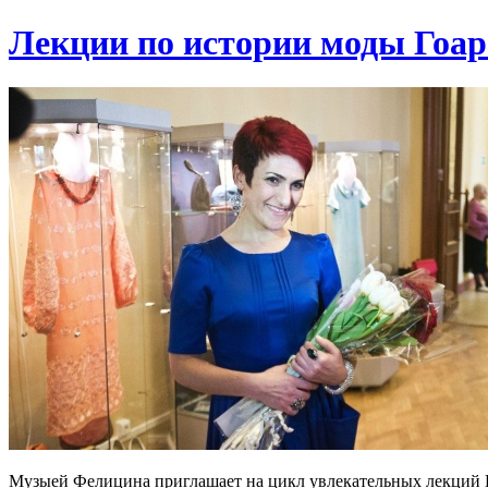
Лекции по истории моды Гоар
Музыей Фелицина приглашает на цикл увлекательных лекций Г