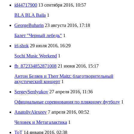
id44717900
13 сентября 2016, 10:57
BLA BLA Baila
1
GeorgeBuharin
23 августа 2016, 17:18
Балет "Черный лебедь"
1
iri-shok
29 июля 2016, 16:29
Sochi Music Weekend
1
fb_872334852871008
21 июня 2016, 15:17
Антон Беляев и Therr Maitz: благотворительный
акустический концерт
1
SergeySerdyukov
27 апреля 2016, 11:36
Официальные соревнования по пляжному футболу
1
AnatoliyAlexeev
7 апреля 2016, 00:52
Человек и Метагалактика
1
ToT
14 января 2016, 02:38