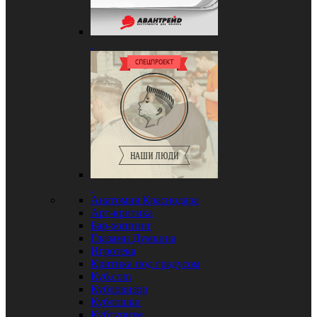
Анатомия Краснодара
Арт-критика
Бар-хоппинг
Глазами Думкина
Игротека
Критика под градусом
Куб.com
Кубловизор
Кублошки
Кубтуризм