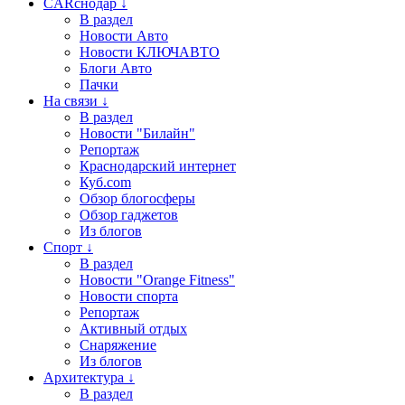
CARснодар ↓
В раздел
Новости Авто
Новости КЛЮЧАВТО
Блоги Авто
Пачки
На связи ↓
В раздел
Новости "Билайн"
Репортаж
Краснодарский интернет
Куб.com
Обзор блогосферы
Обзор гаджетов
Из блогов
Спорт ↓
В раздел
Новости "Orange Fitness"
Новости спорта
Репортаж
Активный отдых
Снаряжение
Из блогов
Архитектура ↓
В раздел