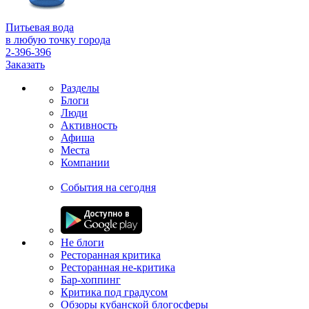
Питьевая вода
в любую точку города
2-396-396
Заказать
Разделы
Блоги
Люди
Активность
Афиша
Места
Компании
События на сегодня
Не блоги
Ресторанная критика
Ресторанная не-критика
Бар-хоппинг
Критика под градусом
Обзоры кубанской блогосферы