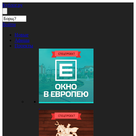
Кублог.ру
Войти
Новые
Афиша
Проекты