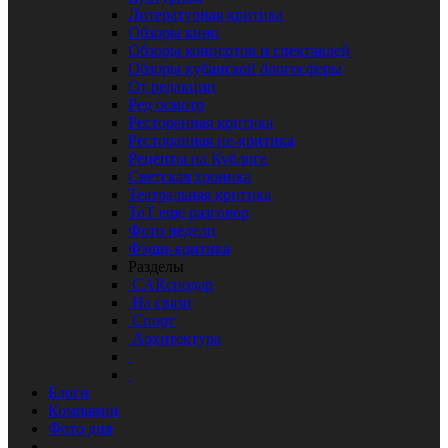
Литературная критика
Обзоры кино
Обзоры концертов и спектаклей
Обзоры кубанской блогосферы
От редакции
Ред осмотр
Ресторанная критика
Ресторанная не-критика
Рецепты на Кублоге
Светская хроника
Театральная критика
ТоТ еще разговор
Фото недели
Фэшн-критика
Разделы
CARснодар
На связи
Спорт
Архитектура
Блоги
Компании
Фото дня