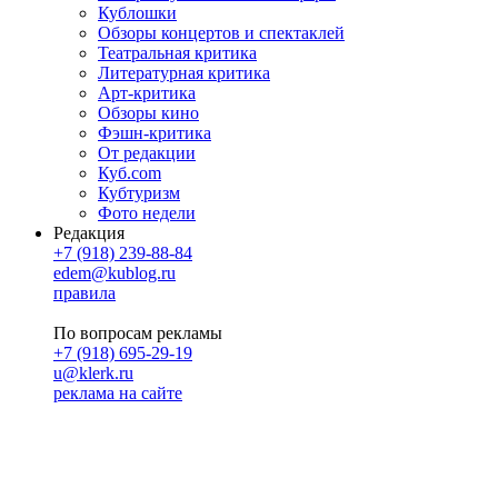
Кублошки
Обзоры концертов и спектаклей
Театральная критика
Литературная критика
Арт-критика
Обзоры кино
Фэшн-критика
От редакции
Куб.com
Кубтуризм
Фото недели
Редакция
+7 (918) 239-88-84
edem@kublog.ru
правила
По вопросам рекламы
+7 (918) 695-29-19
u@klerk.ru
реклама на сайте
PR
Илона Полянская
pr@kublog.ru
Клубок социума