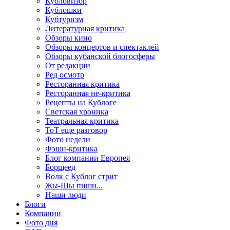
Кубловизор
Кублошки
Кубтуризм
Литературная критика
Обзоры кино
Обзоры концертов и спектаклей
Обзоры кубанской блогосферы
От редакции
Ред осмотр
Ресторанная критика
Ресторанная не-критика
Рецепты на Кублоге
Светская хроника
Театральная критика
ТоТ еще разговор
Фото недели
Фэшн-критика
Блог компании Европея
Борщеед
Волк с Кублог стрит
Жы-Шы пиши...
Наши люди
Блоги
Компании
Фото дня