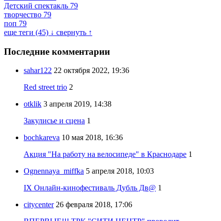
Детский спектакль
79
творчество
79
поп
79
еще теги (45) ↓
свернуть ↑
Последние комментарии
sahar122
22 октября 2022, 19:36
Red street trio
2
otklik
3 апреля 2019, 14:38
Закулисье и сцена
1
bochkareva
10 мая 2018, 16:36
Акция "На работу на велосипеде" в Краснодаре
1
Ognennaya_miffka
5 апреля 2018, 10:03
IX Онлайн-кинофестиваль Дубль Дв@
1
citycenter
26 февраля 2018, 17:06