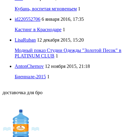
Кубань, воспетая мгновеньем
1
id220552706
6 января 2016, 17:35
Кастинг в Краснодаре
1
LisaRuban
12 декабря 2015, 15:20
Модный показ Студии Одежды "Золотой Песок" в
PLATINUM CLUB
1
AntonChernov
12 ноября 2015, 21:18
Биеннале-2015
1
доставочка для бро