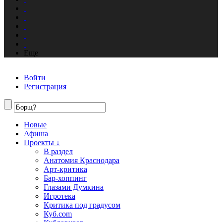
Еще
Войти
Регистрация
Новые
Афиша
Проекты ↓
В раздел
Анатомия Краснодара
Арт-критика
Бар-хоппинг
Глазами Думкина
Игротека
Критика под градусом
Куб.com