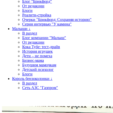
Блог "Брикфорд"
От редакции
Блоги
Реалити-стройка
Очерки "Брикфорд: Сохраняя историю"
Серия интервью "У камина"
Малыши ↓
В раздел
Блог компании "Малыш"
От редакции
Кока Тубе: тест-драйв
История игрушек
Дети – не помеха
Бизнес-мама
Будущим мамочкам
Детский психолог
Блоги
Король бензоколонки ↓
В раздел
Сеть АЗС "Газпром"