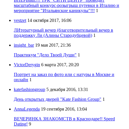
ВПЕРВЫЕ!!! ТРК "СИТИ ЦЕНТР" проводит
масштабный конкурс-розыгрыш путевки в Италию и
мероприятие "Итальянские каникулы"!!!
1
vestzet
14 октября 2017, 16:06
ЛИтературный вечер (благотворительный вечер в
поддержку Ли (Алины Стародубцевой)
1
insight_bar
19 мая 2017, 21:36
Практикум "Дело Твоей Души"
1
VictorDerygin
6 марта 2017, 20:20
Портрет на заказ по фото или с натуры в Москве и
онлайн
1
katefashiongroup
5 декабря 2016, 13:31
День открытых дверей "Kate Fashion Group"
1
AnnaLegenda
19 сентября 2016, 13:04
ВЕЧЕРИНКА ЗНАКОМСТВ в Краснодаре!! Speed
Dating!
9