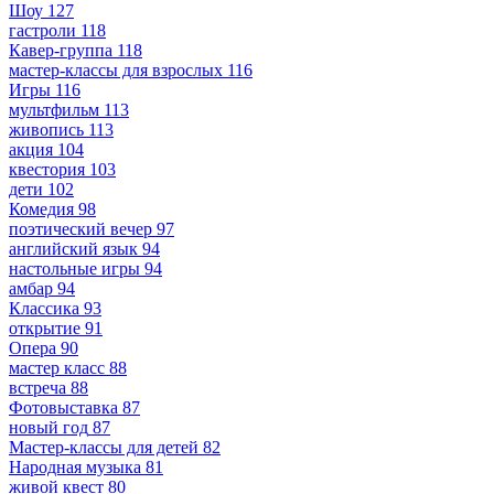
Шоу
127
гастроли
118
Кавер-группа
118
мастер-классы для взрослых
116
Игры
116
мультфильм
113
живопись
113
акция
104
квестория
103
дети
102
Комедия
98
поэтический вечер
97
английский язык
94
настольные игры
94
амбар
94
Классика
93
открытие
91
Опера
90
мастер класс
88
встреча
88
Фотовыставка
87
новый год
87
Мастер-классы для детей
82
Народная музыка
81
живой квест
80