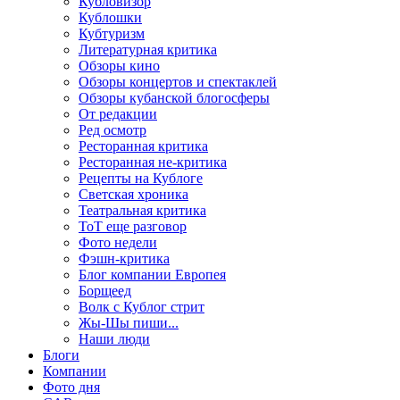
Кубловизор
Кублошки
Кубтуризм
Литературная критика
Обзоры кино
Обзоры концертов и спектаклей
Обзоры кубанской блогосферы
От редакции
Ред осмотр
Ресторанная критика
Ресторанная не-критика
Рецепты на Кублоге
Светская хроника
Театральная критика
ТоТ еще разговор
Фото недели
Фэшн-критика
Блог компании Европея
Борщеед
Волк с Кублог стрит
Жы-Шы пиши...
Наши люди
Блоги
Компании
Фото дня