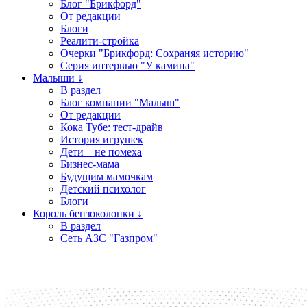
Блог "Брикфорд"
От редакции
Блоги
Реалити-стройка
Очерки "Брикфорд: Сохраняя историю"
Серия интервью "У камина"
Малыши ↓
В раздел
Блог компании "Малыш"
От редакции
Кока Тубе: тест-драйв
История игрушек
Дети – не помеха
Бизнес-мама
Будущим мамочкам
Детский психолог
Блоги
Король бензоколонки ↓
В раздел
Сеть АЗС "Газпром"