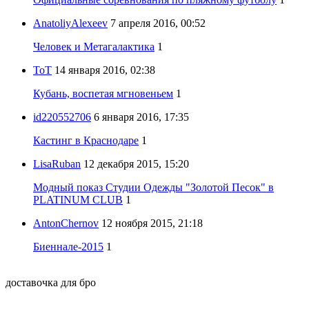
AnatoliyAlexeev
7 апреля 2016, 00:52
Человек и Метагалактика
1
ToT
14 января 2016, 02:38
Кубань, воспетая мгновеньем
1
id220552706
6 января 2016, 17:35
Кастинг в Краснодаре
1
LisaRuban
12 декабря 2015, 15:20
Модный показ Студии Одежды "Золотой Песок" в
PLATINUM CLUB
1
AntonChernov
12 ноября 2015, 21:18
Биеннале-2015
1
доставочка для бро