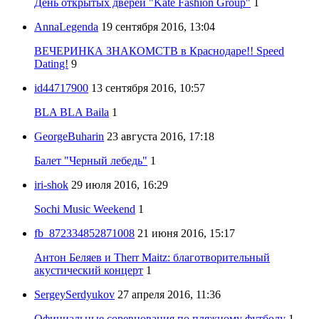
День открытых дверей "Kate Fashion Group"
1
AnnaLegenda
19 сентября 2016, 13:04
ВЕЧЕРИНКА ЗНАКОМСТВ в Краснодаре!! Speed
Dating!
9
id44717900
13 сентября 2016, 10:57
BLA BLA Baila
1
GeorgeBuharin
23 августа 2016, 17:18
Балет "Черный лебедь"
1
iri-shok
29 июля 2016, 16:29
Sochi Music Weekend
1
fb_872334852871008
21 июня 2016, 15:17
Антон Беляев и Therr Maitz: благотворительный
акустический концерт
1
SergeySerdyukov
27 апреля 2016, 11:36
Официальные соревнования по пляжному футболу
1