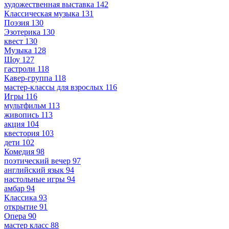
художественная выставка
142
Классическая музыка
131
Поэзия
130
Эзотерика
130
квест
130
Музыка
128
Шоу
127
гастроли
118
Кавер-группа
118
мастер-классы для взрослых
116
Игры
116
мультфильм
113
живопись
113
акция
104
квестория
103
дети
102
Комедия
98
поэтический вечер
97
английский язык
94
настольные игры
94
амбар
94
Классика
93
открытие
91
Опера
90
мастер класс
88