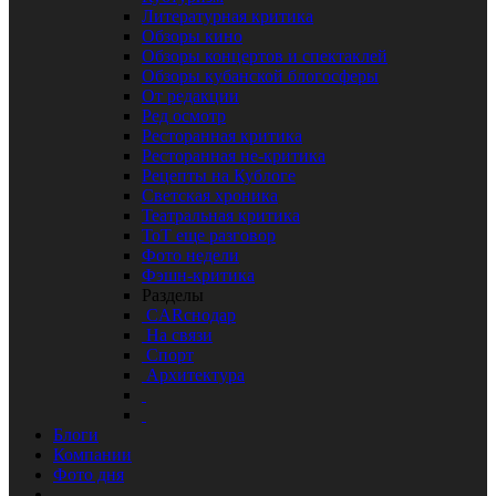
Литературная критика
Обзоры кино
Обзоры концертов и спектаклей
Обзоры кубанской блогосферы
От редакции
Ред осмотр
Ресторанная критика
Ресторанная не-критика
Рецепты на Кублоге
Светская хроника
Театральная критика
ТоТ еще разговор
Фото недели
Фэшн-критика
Разделы
CARснодар
На связи
Спорт
Архитектура
Блоги
Компании
Фото дня