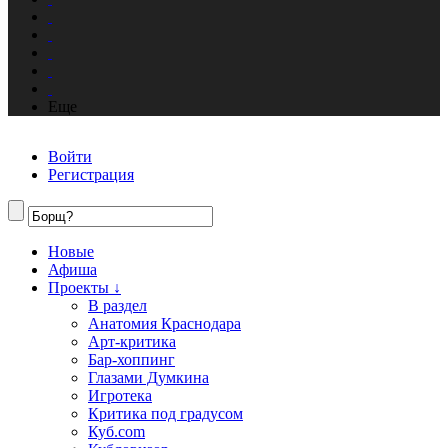
Еще
Войти
Регистрация
Новые
Афиша
Проекты ↓
В раздел
Анатомия Краснодара
Арт-критика
Бар-хоппинг
Глазами Думкина
Игротека
Критика под градусом
Куб.com