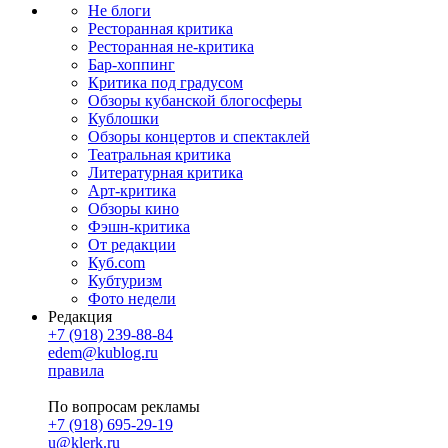
Не блоги
Ресторанная критика
Ресторанная не-критика
Бар-хоппинг
Критика под градусом
Обзоры кубанской блогосферы
Кублошки
Обзоры концертов и спектаклей
Театральная критика
Литературная критика
Арт-критика
Обзоры кино
Фэшн-критика
От редакции
Куб.com
Кубтуризм
Фото недели
Редакция
+7 (918) 239-88-84
edem@kublog.ru
правила
По вопросам рекламы
+7 (918) 695-29-19
u@klerk.ru