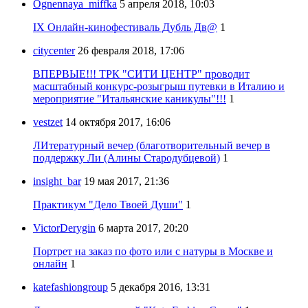
Ognennaya_miffka
5 апреля 2018, 10:03
IX Онлайн-кинофестиваль Дубль Дв@
1
citycenter
26 февраля 2018, 17:06
ВПЕРВЫЕ!!! ТРК "СИТИ ЦЕНТР" проводит
масштабный конкурс-розыгрыш путевки в Италию и
мероприятие "Итальянские каникулы"!!!
1
vestzet
14 октября 2017, 16:06
ЛИтературный вечер (благотворительный вечер в
поддержку Ли (Алины Стародубцевой)
1
insight_bar
19 мая 2017, 21:36
Практикум "Дело Твоей Души"
1
VictorDerygin
6 марта 2017, 20:20
Портрет на заказ по фото или с натуры в Москве и
онлайн
1
katefashiongroup
5 декабря 2016, 13:31