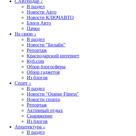
CARснодар ↓
В раздел
Новости Авто
Новости КЛЮЧАВТО
Блоги Авто
Пачки
На связи ↓
В раздел
Новости "Билайн"
Репортаж
Краснодарский интернет
Куб.com
Обзор блогосферы
Обзор гаджетов
Из блогов
Спорт ↓
В раздел
Новости "Orange Fitness"
Новости спорта
Репортаж
Активный отдых
Снаряжение
Из блогов
Архитектура ↓
В раздел