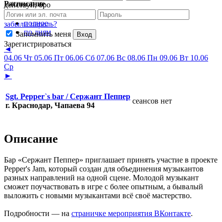
Расписание
действуй, бро
полное
забыли пароль?
по дням
Запомнить меня
Вход
Зарегистрироваться
◄
04.06 Чт
05.06 Пт
06.06 Сб
07.06 Вс
08.06 Пн
09.06 Вт
10.06
Ср
►
Sgt. Pepper`s bar / Сержант Пеппер
сеансов нет
г. Краснодар, Чапаева 94
Описание
Бар «Сержант Пеппер» приглашает принять участие в проекте
Pepper's Jam, который создан для объединения музыкантов
разных направлений на одной сцене. Молодой музыкант
сможет поучаствовать в игре с более опытным, а бывалый
выложить с новыми музыкантами всё своё мастерство.
Подробности — на
страничке мероприятия ВКонтакте
.