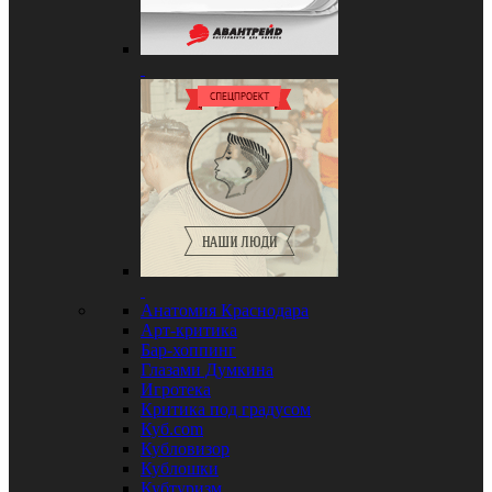
Анатомия Краснодара
Арт-критика
Бар-хоппинг
Глазами Думкина
Игротека
Критика под градусом
Куб.com
Кубловизор
Кублошки
Кубтуризм