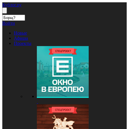
Кублог.ру
Войти
Новые
Афиша
Проекты