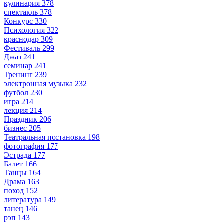
кулинария
378
спектакль
378
Конкурс
330
Психология
322
краснодар
309
Фестиваль
299
Джаз
241
семинар
241
Тренинг
239
электронная музыка
232
футбол
230
игра
214
лекция
214
Праздник
206
бизнес
205
Театральная постановка
198
фотография
177
Эстрада
177
Балет
166
Танцы
164
Драма
163
поход
152
литература
149
танец
146
рэп
143