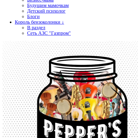
Будущим мамочкам
Детский психолог
Блоги
Король бензоколонки ↓
В раздел
Сеть АЗС "Газпром"