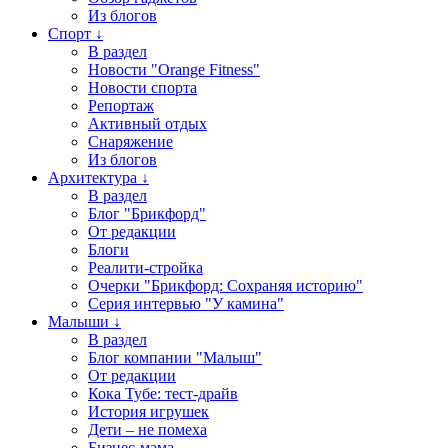
Из блогов
Спорт ↓
В раздел
Новости "Orange Fitness"
Новости спорта
Репортаж
Активный отдых
Снаряжение
Из блогов
Архитектура ↓
В раздел
Блог "Брикфорд"
От редакции
Блоги
Реалити-стройка
Очерки "Брикфорд: Сохраняя историю"
Серия интервью "У камина"
Малыши ↓
В раздел
Блог компании "Малыш"
От редакции
Кока Тубе: тест-драйв
История игрушек
Дети – не помеха
Бизнес-мама