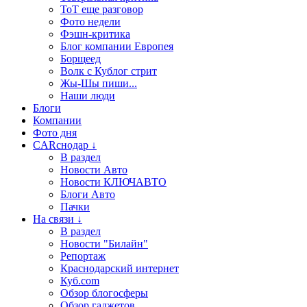
ТоТ еще разговор
Фото недели
Фэшн-критика
Блог компании Европея
Борщеед
Волк с Кублог стрит
Жы-Шы пиши...
Наши люди
Блоги
Компании
Фото дня
CARснодар ↓
В раздел
Новости Авто
Новости КЛЮЧАВТО
Блоги Авто
Пачки
На связи ↓
В раздел
Новости "Билайн"
Репортаж
Краснодарский интернет
Куб.com
Обзор блогосферы
Обзор гаджетов