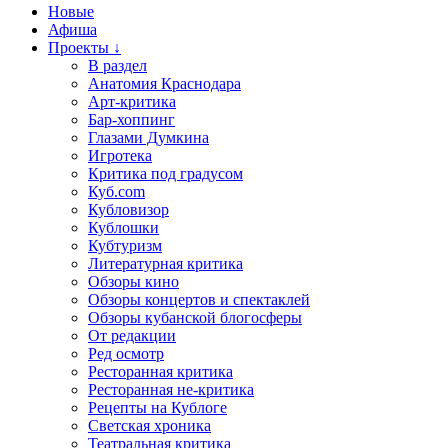
Новые
Афиша
Проекты ↓
В раздел
Анатомия Краснодара
Арт-критика
Бар-хоппинг
Глазами Думкина
Игротека
Критика под градусом
Куб.com
Кубловизор
Кублошки
Кубтуризм
Литературная критика
Обзоры кино
Обзоры концертов и спектаклей
Обзоры кубанской блогосферы
От редакции
Ред осмотр
Ресторанная критика
Ресторанная не-критика
Рецепты на Кублоге
Светская хроника
Театральная критика