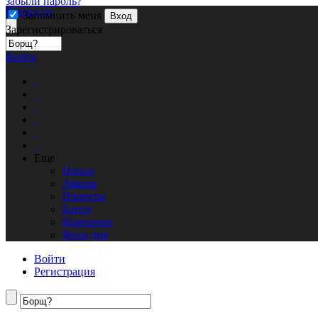
забыли пароль?
Кублог.ру
Запомнить меня
Вход
Зарегистрироваться
Войти
Еще
Новые
Афиша
Проекты
Блоги
Компании
Фото дня
Войти
Регистрация