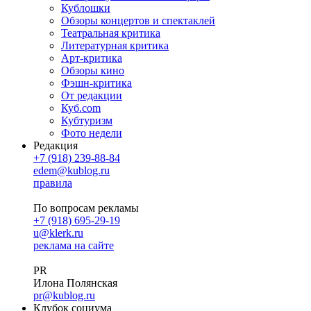
Кублошки
Обзоры концертов и спектаклей
Театральная критика
Литературная критика
Арт-критика
Обзоры кино
Фэшн-критика
От редакции
Куб.com
Кубтуризм
Фото недели
Редакция
+7 (918) 239-88-84
edem@kublog.ru
правила
По вопросам рекламы
+7 (918) 695-29-19
u@klerk.ru
реклама на сайте
PR
Илона Полянская
pr@kublog.ru
Клубок социума