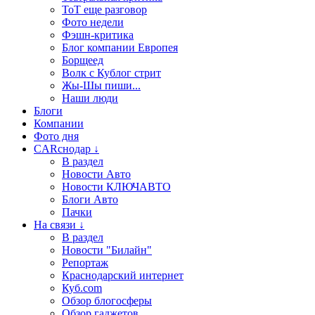
ТоТ еще разговор
Фото недели
Фэшн-критика
Блог компании Европея
Борщеед
Волк с Кублог стрит
Жы-Шы пиши...
Наши люди
Блоги
Компании
Фото дня
CARснодар ↓
В раздел
Новости Авто
Новости КЛЮЧАВТО
Блоги Авто
Пачки
На связи ↓
В раздел
Новости "Билайн"
Репортаж
Краснодарский интернет
Куб.com
Обзор блогосферы
Обзор гаджетов