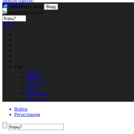
забыли пароль?
Кублог.ру
Запомнить меня
Вход
Зарегистрироваться
Войти
Еще
Новые
Афиша
Проекты
Блоги
Компании
Фото дня
Войти
Регистрация