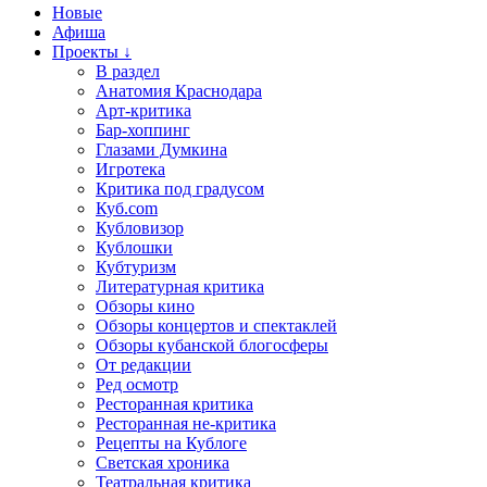
Новые
Афиша
Проекты ↓
В раздел
Анатомия Краснодара
Арт-критика
Бар-хоппинг
Глазами Думкина
Игротека
Критика под градусом
Куб.com
Кубловизор
Кублошки
Кубтуризм
Литературная критика
Обзоры кино
Обзоры концертов и спектаклей
Обзоры кубанской блогосферы
От редакции
Ред осмотр
Ресторанная критика
Ресторанная не-критика
Рецепты на Кублоге
Светская хроника
Театральная критика