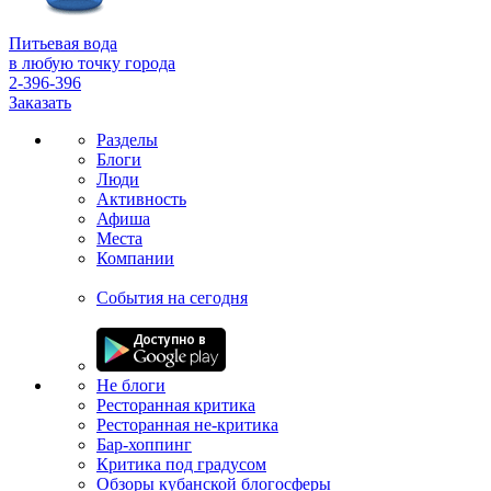
Питьевая вода
в любую точку города
2-396-396
Заказать
Разделы
Блоги
Люди
Активность
Афиша
Места
Компании
События на сегодня
Не блоги
Ресторанная критика
Ресторанная не-критика
Бар-хоппинг
Критика под градусом
Обзоры кубанской блогосферы