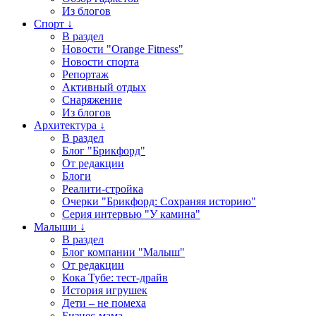
Из блогов
Спорт ↓
В раздел
Новости "Orange Fitness"
Новости спорта
Репортаж
Активный отдых
Снаряжение
Из блогов
Архитектура ↓
В раздел
Блог "Брикфорд"
От редакции
Блоги
Реалити-стройка
Очерки "Брикфорд: Сохраняя историю"
Серия интервью "У камина"
Малыши ↓
В раздел
Блог компании "Малыш"
От редакции
Кока Тубе: тест-драйв
История игрушек
Дети – не помеха
Бизнес-мама