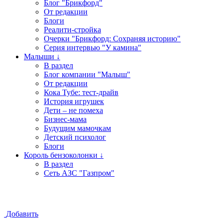
Блог "Брикфорд"
От редакции
Блоги
Реалити-стройка
Очерки "Брикфорд: Сохраняя историю"
Серия интервью "У камина"
Малыши ↓
В раздел
Блог компании "Малыш"
От редакции
Кока Тубе: тест-драйв
История игрушек
Дети – не помеха
Бизнес-мама
Будущим мамочкам
Детский психолог
Блоги
Король бензоколонки ↓
В раздел
Сеть АЗС "Газпром"
Добавить