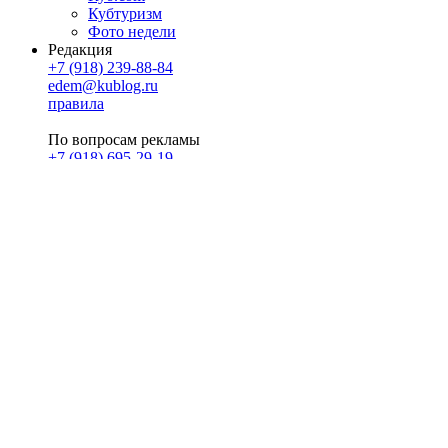
Кубтуризм
Фото недели
Редакция
+7 (918) 239-88-84
edem@kublog.ru
правила
По вопросам рекламы
+7 (918) 695-29-19
u@klerk.ru
реклама на сайте
PR
Илона Полянская
pr@kublog.ru
Клубок социума
Кублогимн
Демография Кублога
5014 кублогеров
© 2026
Кублог
Кулбог