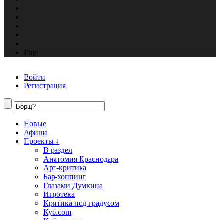
Еще
Войти
Регистрация
Новые
Афиша
Проекты ↓
В раздел
Анатомия Краснодара
Арт-критика
Бар-хоппинг
Глазами Думкина
Игротека
Критика под градусом
Куб.com