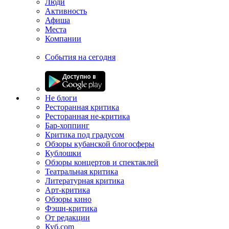
Люди
Активность
Афиша
Места
Компании
События на сегодня
Не блоги
Ресторанная критика
Ресторанная не-критика
Бар-хоппинг
Критика под градусом
Обзоры кубанской блогосферы
Кублошки
Обзоры концертов и спектаклей
Театральная критика
Литературная критика
Арт-критика
Обзоры кино
Фэшн-критика
От редакции
Куб.com