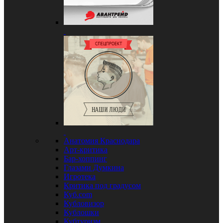
Анатомия Краснодара
Арт-критика
Бар-хоппинг
Глазами Думкина
Игротека
Критика под градусом
Куб.com
Кубловизор
Кублошки
Кубтуризм