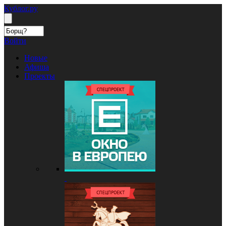
Кублог.ру
Войти
Новые
Афиша
Проекты