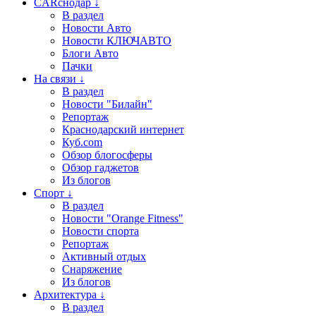
CARснодар ↓
В раздел
Новости Авто
Новости КЛЮЧАВТО
Блоги Авто
Пачки
На связи ↓
В раздел
Новости "Билайн"
Репортаж
Краснодарский интернет
Куб.com
Обзор блогосферы
Обзор гаджетов
Из блогов
Спорт ↓
В раздел
Новости "Orange Fitness"
Новости спорта
Репортаж
Активный отдых
Снаряжение
Из блогов
Архитектура ↓
В раздел