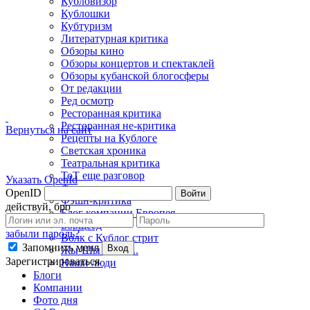
Кубловизор
Кублошки
Кубтуризм
Литературная критика
Обзоры кино
Обзоры концертов и спектаклей
Обзоры кубанской блогосферы
От редакции
Ред осмотр
Ресторанная критика
Ресторанная не-критика
Вернуться на сайт
Рецепты на Кублоге
Светская хроника
Театральная критика
ТоТ еще разговор
Указать OpenId
Фото недели
OpenID
Войти
Фэшн-критика
действуй, бро
Блог компании Европея
Борщеед
забыли пароль?
Волк с Кублог стрит
Запомнить меня
Вход
Жы-Шы пиши...
Зарегистрироваться
Наши люди
Блоги
Компании
Фото дня