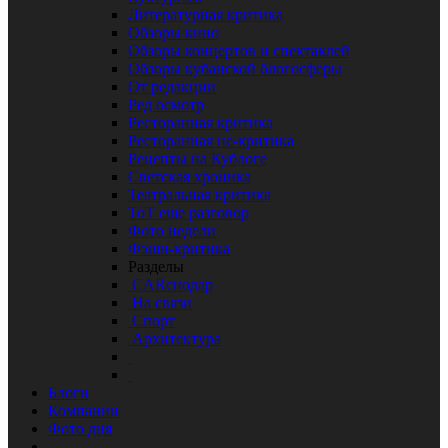
Литературная критика
Обзоры кино
Обзоры концертов и спектаклей
Обзоры кубанской блогосферы
От редакции
Ред осмотр
Ресторанная критика
Ресторанная не-критика
Рецепты на Кублоге
Светская хроника
Театральная критика
ТоТ еще разговор
Фото недели
Фэшн-критика
Разделы
CARснодар
На связи
Спорт
Архитектура
Блоги
Компании
Фото дня