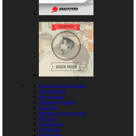
Анатомия Краснодара
Арт-критика
Бар-хоппинг
Глазами Думкина
Игротека
Критика под градусом
Куб.com
Кубловизор
Кублошки
Кубтуризм