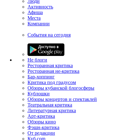
Люди
Активность
Афиша
Места
Компании
События на сегодня
Не блоги
Ресторанная критика
Ресторанная не-критика
Бар-хоппинг
Критика под градусом
Обзоры кубанской блогосферы
Кублошки
Обзоры концертов и спектаклей
Театральная критика
Литературная критика
Арт-критика
Обзоры кино
Фэшн-критика
От редакции
Куб.com