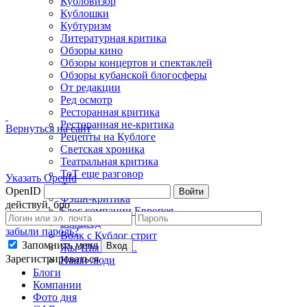
Кубловизор
Кублошки
Кубтуризм
Литературная критика
Обзоры кино
Обзоры концертов и спектаклей
Обзоры кубанской блогосферы
От редакции
Ред осмотр
Ресторанная критика
Ресторанная не-критика
Вернуться на сайт
Рецепты на Кублоге
Светская хроника
Театральная критика
ТоТ еще разговор
Указать OpenId
Фото недели
OpenID
Войти
Фэшн-критика
действуй, бро
Блог компании Европея
Борщеед
забыли пароль?
Волк с Кублог стрит
Запомнить меня
Вход
Жы-Шы пиши...
Зарегистрироваться
Наши люди
Блоги
Компании
Фото дня