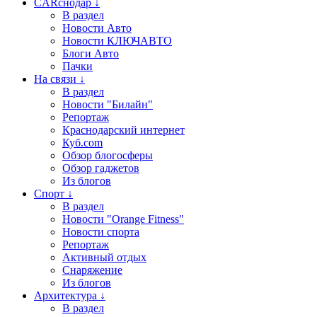
CARснодар ↓
В раздел
Новости Авто
Новости КЛЮЧАВТО
Блоги Авто
Пачки
На связи ↓
В раздел
Новости "Билайн"
Репортаж
Краснодарский интернет
Куб.com
Обзор блогосферы
Обзор гаджетов
Из блогов
Спорт ↓
В раздел
Новости "Orange Fitness"
Новости спорта
Репортаж
Активный отдых
Снаряжение
Из блогов
Архитектура ↓
В раздел