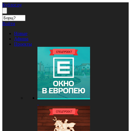
Кублог.ру
Войти
Новые
Афиша
Проекты