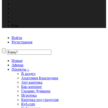
Еще
Войти
Регистрация
Новые
Афиша
Проекты ↓
В раздел
Анатомия Краснодара
Арт-критика
Бар-хоппинг
Глазами Думкина
Игротека
Критика под градусом
Куб.com