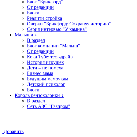
Блог "Брикфорд"
От редакции
Блоги
Реалити-стройка
Очерки "Брикфорд: Сохраняя историю"
Серия интервью "У камина"
Малыши ↓
В раздел
Блог компании "Малыш"
От редакции
Кока Тубе: тест-драйв
История игрушек
Дети – не помеха
Бизнес-мама
Будущим мамочкам
Детский психолог
Блоги
Король бензоколонки ↓
В раздел
Сеть АЗС "Газпром"
Добавить