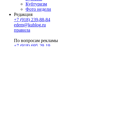
Кубтуризм
Фото недели
Редакция
+7 (918) 239-88-84
edem@kublog.ru
правила
По вопросам рекламы
+7 (918) 695-29-19
u@klerk.ru
реклама на сайте
PR
Илона Полянская
pr@kublog.ru
Клубок социума
Кублогимн
Демография Кублога
5014 кублогеров
© 2026
Кублог
Кулбог