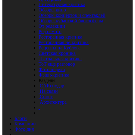
Литературная критика
Обзоры кино
Обзоры концертов и спектаклей
Обзоры кубанской блогосферы
От редакции
Ред осмотр
Ресторанная критика
Ресторанная не-критика
Рецепты на Кублоге
Светская хроника
Театральная критика
ТоТ еще разговор
Фото недели
Фэшн-критика
Разделы
CARснодар
На связи
Спорт
Архитектура
Блоги
Компании
Фото дня