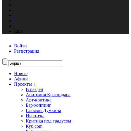
Еще
Войти
Регистрация
Новые
Афиша
Проекты ↓
В раздел
Анатомия Краснодара
Арт-критика
Бар-хоппинг
Глазами Думкина
Игротека
Критика под градусом
Куб.com