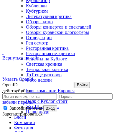
Кубловизор
Кублошки
Кубтуризм
Литературная критика
Обзоры кино
Обзоры концертов и спектаклей
Обзоры кубанской блогосферы
От редакции
Ред осмотр
Ресторанная критика
Ресторанная не-критика
Вернуться на сайт
Рецепты на Кублоге
Светская хроника
Театральная критика
ТоТ еще разговор
Указать OpenId
Фото недели
OpenID
Войти
Фэшн-критика
действуй, бро
Блог компании Европея
Борщеед
Волк с Кублог стрит
забыли пароль?
Жы-Шы пиши...
Запомнить меня
Вход
Наши люди
Зарегистрироваться
Блоги
Компании
Фото дня