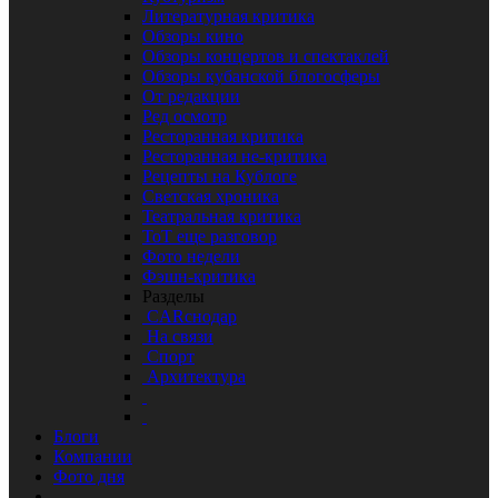
Литературная критика
Обзоры кино
Обзоры концертов и спектаклей
Обзоры кубанской блогосферы
От редакции
Ред осмотр
Ресторанная критика
Ресторанная не-критика
Рецепты на Кублоге
Светская хроника
Театральная критика
ТоТ еще разговор
Фото недели
Фэшн-критика
Разделы
CARснодар
На связи
Спорт
Архитектура
Блоги
Компании
Фото дня