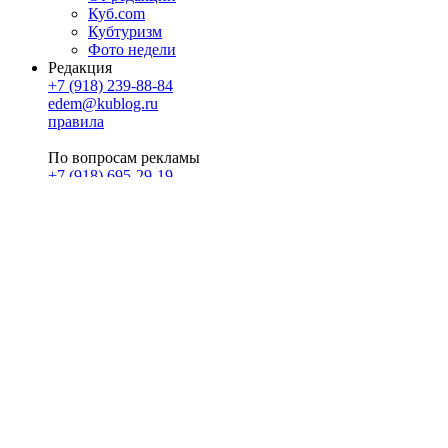
Куб.com
Кубтуризм
Фото недели
Редакция
+7 (918) 239-88-84
edem@kublog.ru
правила
По вопросам рекламы
+7 (918) 695-29-19
u@klerk.ru
реклама на сайте
PR
Илона Полянская
pr@kublog.ru
Клубок социума
Кублогимн
Демография Кублога
5014 кублогеров
© 2026
Кублог