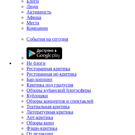
Блоги
Люди
Активность
Афиша
Места
Компании
События на сегодня
Не блоги
Ресторанная критика
Ресторанная не-критика
Бар-хоппинг
Критика под градусом
Обзоры кубанской блогосферы
Кублошки
Обзоры концертов и спектаклей
Театральная критика
Литературная критика
Арт-критика
Обзоры кино
Фэшн-критика
От редакции