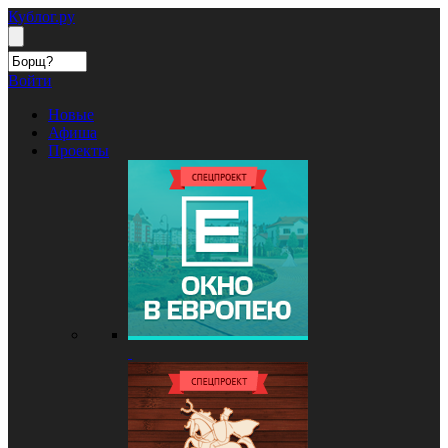
Кублог.ру
Войти
Новые
Афиша
Проекты