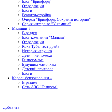
Блог "Брикфорд"
От редакции
Блоги
Реалити-стройка
Очерки "Брикфорд: Сохраняя историю"
Серия интервью "У камина"
Малыши ↓
В раздел
Блог компании "Малыш"
От редакции
Кока Тубе: тест-драйв
История игрушек
Дети – не помеха
Бизнес-мама
Будущим мамочкам
Детский психолог
Блоги
Король бензоколонки ↓
В раздел
Сеть АЗС "Газпром"
Добавить