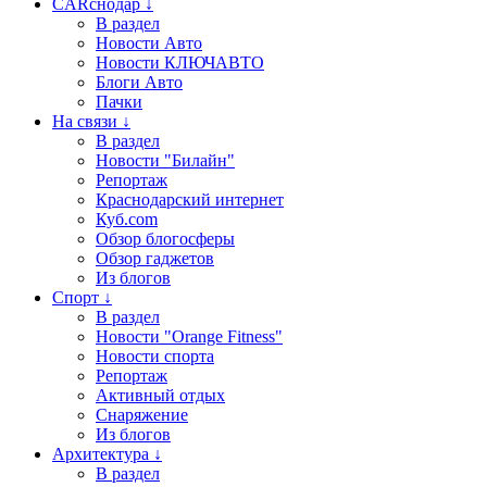
CARснодар ↓
В раздел
Новости Авто
Новости КЛЮЧАВТО
Блоги Авто
Пачки
На связи ↓
В раздел
Новости "Билайн"
Репортаж
Краснодарский интернет
Куб.com
Обзор блогосферы
Обзор гаджетов
Из блогов
Спорт ↓
В раздел
Новости "Orange Fitness"
Новости спорта
Репортаж
Активный отдых
Снаряжение
Из блогов
Архитектура ↓
В раздел