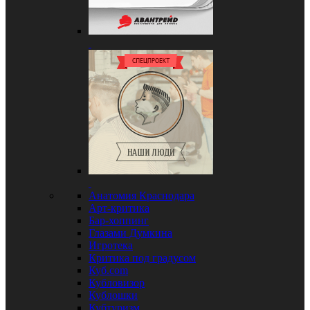
Анатомия Краснодара
Арт-критика
Бар-хоппинг
Глазами Думкина
Игротека
Критика под градусом
Куб.com
Кубловизор
Кублошки
Кубтуризм