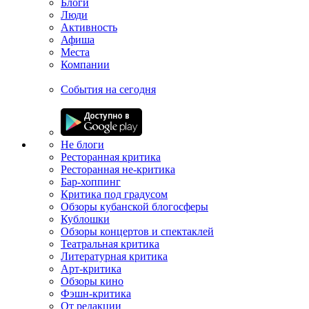
Блоги
Люди
Активность
Афиша
Места
Компании
События на сегодня
Не блоги
Ресторанная критика
Ресторанная не-критика
Бар-хоппинг
Критика под градусом
Обзоры кубанской блогосферы
Кублошки
Обзоры концертов и спектаклей
Театральная критика
Литературная критика
Арт-критика
Обзоры кино
Фэшн-критика
От редакции