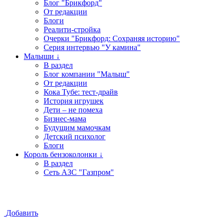
Блог "Брикфорд"
От редакции
Блоги
Реалити-стройка
Очерки "Брикфорд: Сохраняя историю"
Серия интервью "У камина"
Малыши ↓
В раздел
Блог компании "Малыш"
От редакции
Кока Тубе: тест-драйв
История игрушек
Дети – не помеха
Бизнес-мама
Будущим мамочкам
Детский психолог
Блоги
Король бензоколонки ↓
В раздел
Сеть АЗС "Газпром"
Добавить