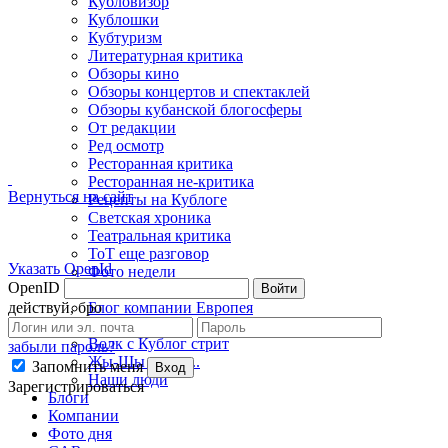
Кубловизор
Кублошки
Кубтуризм
Литературная критика
Обзоры кино
Обзоры концертов и спектаклей
Обзоры кубанской блогосферы
От редакции
Ред осмотр
Ресторанная критика
Ресторанная не-критика
Вернуться на сайт
Рецепты на Кублоге
Светская хроника
Театральная критика
ТоТ еще разговор
Указать OpenId
Фото недели
OpenID
Войти
Фэшн-критика
действуй, бро
Блог компании Европея
Борщеед
Волк с Кублог стрит
забыли пароль?
Жы-Шы пиши...
Запомнить меня
Вход
Наши люди
Зарегистрироваться
Блоги
Компании
Фото дня