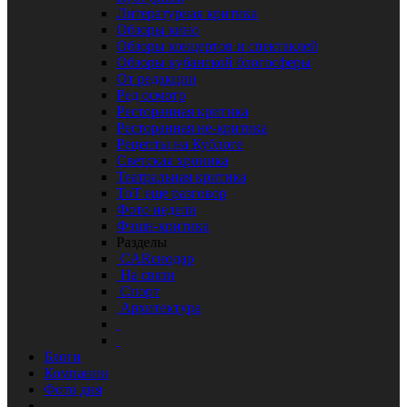
Литературная критика
Обзоры кино
Обзоры концертов и спектаклей
Обзоры кубанской блогосферы
От редакции
Ред осмотр
Ресторанная критика
Ресторанная не-критика
Рецепты на Кублоге
Светская хроника
Театральная критика
ТоТ еще разговор
Фото недели
Фэшн-критика
Разделы
CARснодар
На связи
Спорт
Архитектура
Блоги
Компании
Фото дня