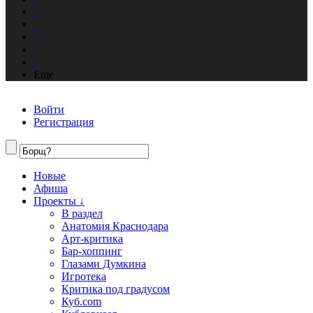
Еще
Войти
Регистрация
Новые
Афиша
Проекты ↓
В раздел
Анатомия Краснодара
Арт-критика
Бар-хоппинг
Глазами Думкина
Игротека
Критика под градусом
Куб.com