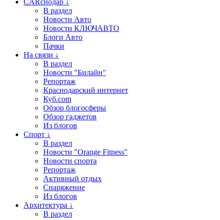
CARснодар ↓
В раздел
Новости Авто
Новости КЛЮЧАВТО
Блоги Авто
Пачки
На связи ↓
В раздел
Новости "Билайн"
Репортаж
Краснодарский интернет
Куб.com
Обзор блогосферы
Обзор гаджетов
Из блогов
Спорт ↓
В раздел
Новости "Orange Fitness"
Новости спорта
Репортаж
Активный отдых
Снаряжение
Из блогов
Архитектура ↓
В раздел