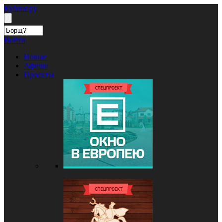
Кублог.ру
Войти
Новые
Афиша
Проекты