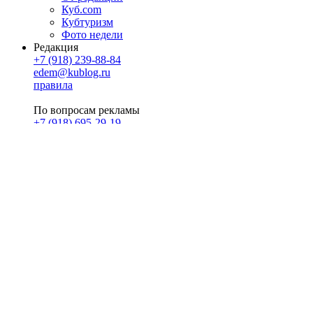
Куб.com
Кубтуризм
Фото недели
Редакция
+7 (918) 239-88-84
edem@kublog.ru
правила
По вопросам рекламы
+7 (918) 695-29-19
u@klerk.ru
реклама на сайте
PR
Илона Полянская
pr@kublog.ru
Клубок социума
Кублогимн
Демография Кублога
5014 кублогеров
© 2026
Кублог