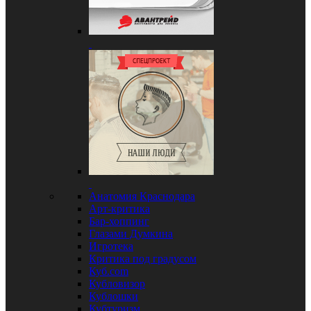
Анатомия Краснодара
Арт-критика
Бар-хоппинг
Глазами Думкина
Игротека
Критика под градусом
Куб.com
Кубловизор
Кублошки
Кубтуризм