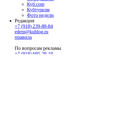
Куб.com
Кубтуризм
Фото недели
Редакция
+7 (918) 239-88-84
edem@kublog.ru
правила
По вопросам рекламы
+7 (918) 695-29-19
u@klerk.ru
реклама на сайте
PR
Илона Полянская
pr@kublog.ru
Клубок социума
Кублогимн
Демография Кублога
5014 кублогеров
© 2026
Кублог