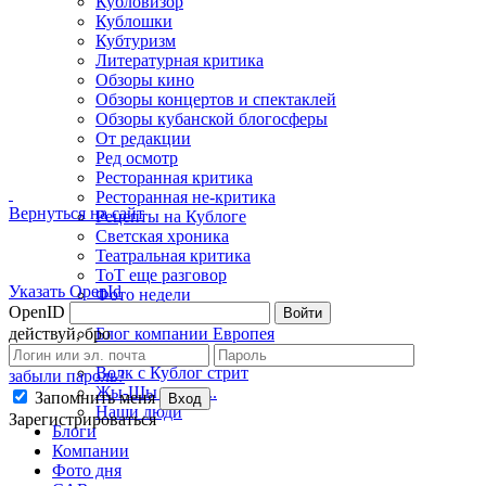
Кубловизор
Кублошки
Кубтуризм
Литературная критика
Обзоры кино
Обзоры концертов и спектаклей
Обзоры кубанской блогосферы
От редакции
Ред осмотр
Ресторанная критика
Ресторанная не-критика
Вернуться на сайт
Рецепты на Кублоге
Светская хроника
Театральная критика
ТоТ еще разговор
Указать OpenId
Фото недели
OpenID
Войти
Фэшн-критика
действуй, бро
Блог компании Европея
Борщеед
Волк с Кублог стрит
забыли пароль?
Жы-Шы пиши...
Запомнить меня
Вход
Наши люди
Зарегистрироваться
Блоги
Компании
Фото дня