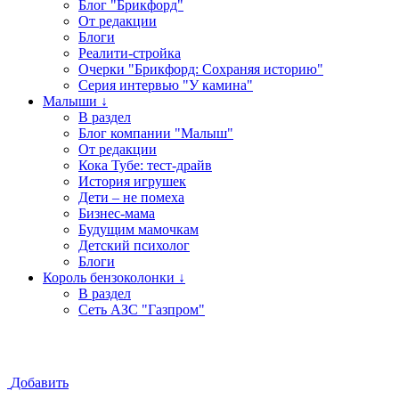
Блог "Брикфорд"
От редакции
Блоги
Реалити-стройка
Очерки "Брикфорд: Сохраняя историю"
Серия интервью "У камина"
Малыши ↓
В раздел
Блог компании "Малыш"
От редакции
Кока Тубе: тест-драйв
История игрушек
Дети – не помеха
Бизнес-мама
Будущим мамочкам
Детский психолог
Блоги
Король бензоколонки ↓
В раздел
Сеть АЗС "Газпром"
Добавить