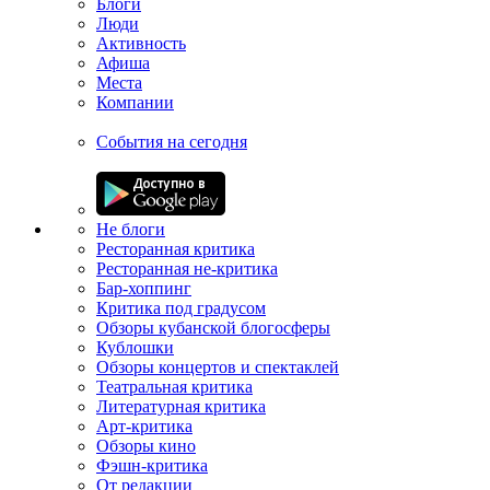
Блоги
Люди
Активность
Афиша
Места
Компании
События на сегодня
Не блоги
Ресторанная критика
Ресторанная не-критика
Бар-хоппинг
Критика под градусом
Обзоры кубанской блогосферы
Кублошки
Обзоры концертов и спектаклей
Театральная критика
Литературная критика
Арт-критика
Обзоры кино
Фэшн-критика
От редакции