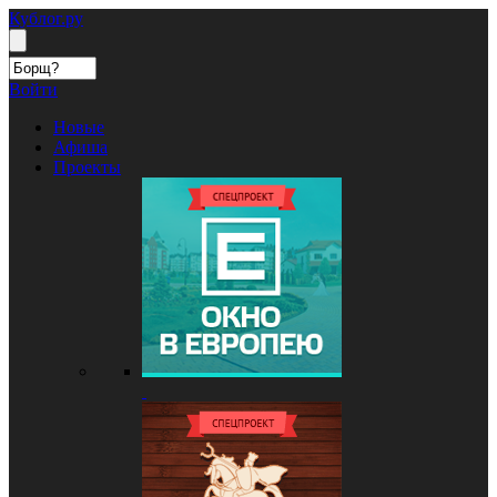
Кублог.ру
Войти
Новые
Афиша
Проекты