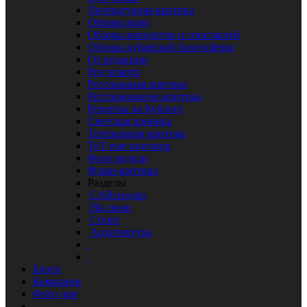
Литературная критика
Обзоры кино
Обзоры концертов и спектаклей
Обзоры кубанской блогосферы
От редакции
Ред осмотр
Ресторанная критика
Ресторанная не-критика
Рецепты на Кублоге
Светская хроника
Театральная критика
ТоТ еще разговор
Фото недели
Фэшн-критика
Разделы
CARснодар
На связи
Спорт
Архитектура
Блоги
Компании
Фото дня