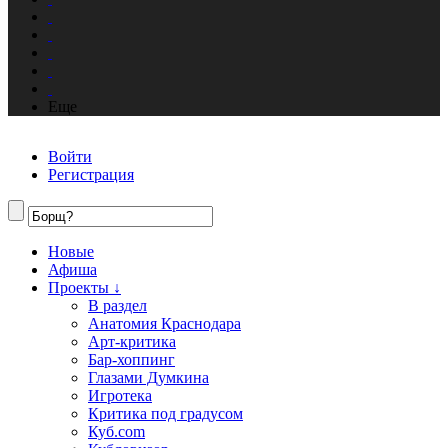
Еще
Войти
Регистрация
Новые
Афиша
Проекты ↓
В раздел
Анатомия Краснодара
Арт-критика
Бар-хоппинг
Глазами Думкина
Игротека
Критика под градусом
Куб.com