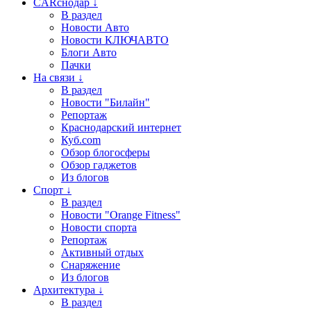
CARснодар ↓
В раздел
Новости Авто
Новости КЛЮЧАВТО
Блоги Авто
Пачки
На связи ↓
В раздел
Новости "Билайн"
Репортаж
Краснодарский интернет
Куб.com
Обзор блогосферы
Обзор гаджетов
Из блогов
Спорт ↓
В раздел
Новости "Orange Fitness"
Новости спорта
Репортаж
Активный отдых
Снаряжение
Из блогов
Архитектура ↓
В раздел