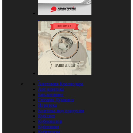
Анатомия Краснодара
Арт-критика
Бар-хоппинг
Глазами Думкина
Игротека
Критика под градусом
Куб.com
Кубловизор
Кублошки
Кубтуризм