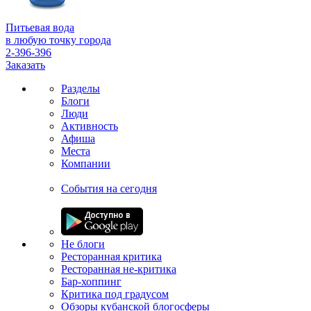
Питьевая вода
в любую точку города
2-396-396
Заказать
Разделы
Блоги
Люди
Активность
Афиша
Места
Компании
События на сегодня
Не блоги
Ресторанная критика
Ресторанная не-критика
Бар-хоппинг
Критика под градусом
Обзоры кубанской блогосферы