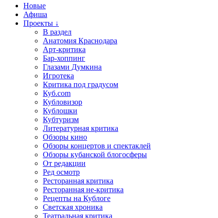
Новые
Афиша
Проекты ↓
В раздел
Анатомия Краснодара
Арт-критика
Бар-хоппинг
Глазами Думкина
Игротека
Критика под градусом
Куб.com
Кубловизор
Кублошки
Кубтуризм
Литературная критика
Обзоры кино
Обзоры концертов и спектаклей
Обзоры кубанской блогосферы
От редакции
Ред осмотр
Ресторанная критика
Ресторанная не-критика
Рецепты на Кублоге
Светская хроника
Театральная критика