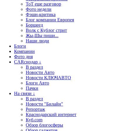
ТоТ еще разговор
Фото недели
Фэшн-критика
Блог компании Европея
Борщеед
Волк с Кублог стрит
Жы-Шы пиши...
Наши люди
Блоги
Компании
Фото дня
CARснодар ↓
В раздел
Новости Авто
Новости КЛЮЧАВТО
Блоги Авто
Пачки
На связи ↓
В раздел
Новости "Билайн"
Репортаж
Краснодарский интернет
Куб.com
Обзор блогосферы
Обзор гаджетов