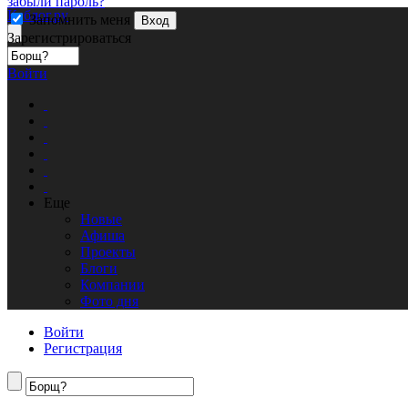
забыли пароль?
Кублог.ру
Запомнить меня
Вход
Зарегистрироваться
Войти
Еще
Новые
Афиша
Проекты
Блоги
Компании
Фото дня
Войти
Регистрация