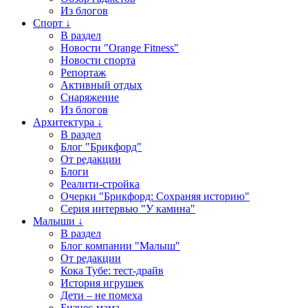
Из блогов
Спорт ↓
В раздел
Новости "Orange Fitness"
Новости спорта
Репортаж
Активный отдых
Снаряжение
Из блогов
Архитектура ↓
В раздел
Блог "Брикфорд"
От редакции
Блоги
Реалити-стройка
Очерки "Брикфорд: Сохраняя историю"
Серия интервью "У камина"
Малыши ↓
В раздел
Блог компании "Малыш"
От редакции
Кока Тубе: тест-драйв
История игрушек
Дети – не помеха
Бизнес-мама