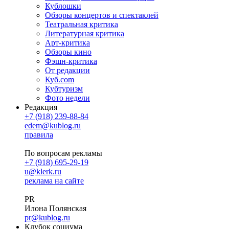
Кублошки
Обзоры концертов и спектаклей
Театральная критика
Литературная критика
Арт-критика
Обзоры кино
Фэшн-критика
От редакции
Куб.com
Кубтуризм
Фото недели
Редакция
+7 (918) 239-88-84
edem@kublog.ru
правила
По вопросам рекламы
+7 (918) 695-29-19
u@klerk.ru
реклама на сайте
PR
Илона Полянская
pr@kublog.ru
Клубок социума