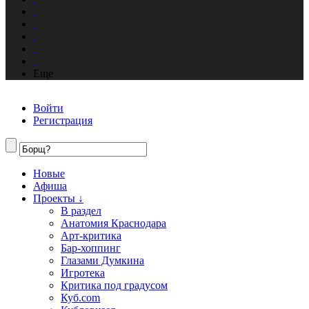
Еще
Войти
Регистрация
Новые
Афиша
Проекты ↓
В раздел
Анатомия Краснодара
Арт-критика
Бар-хоппинг
Глазами Думкина
Игротека
Критика под градусом
Куб.com