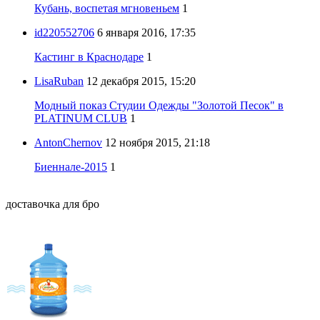
Кубань, воспетая мгновеньем
1
id220552706
6 января 2016, 17:35
Кастинг в Краснодаре
1
LisaRuban
12 декабря 2015, 15:20
Модный показ Студии Одежды "Золотой Песок" в
PLATINUM CLUB
1
AntonChernov
12 ноября 2015, 21:18
Биеннале-2015
1
доставочка для бро