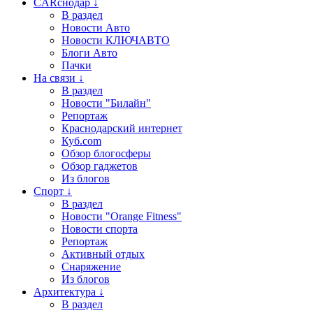
CARснодар ↓
В раздел
Новости Авто
Новости КЛЮЧАВТО
Блоги Авто
Пачки
На связи ↓
В раздел
Новости "Билайн"
Репортаж
Краснодарский интернет
Куб.com
Обзор блогосферы
Обзор гаджетов
Из блогов
Спорт ↓
В раздел
Новости "Orange Fitness"
Новости спорта
Репортаж
Активный отдых
Снаряжение
Из блогов
Архитектура ↓
В раздел