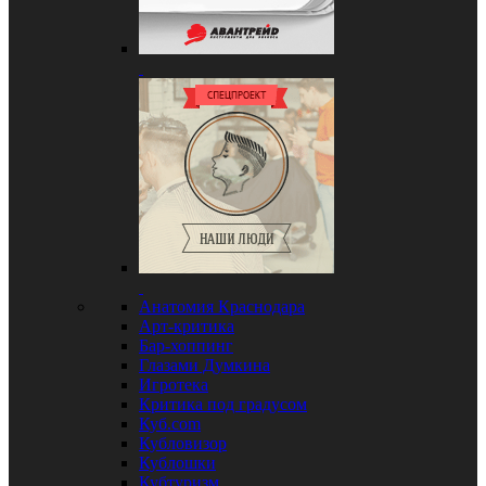
Анатомия Краснодара
Арт-критика
Бар-хоппинг
Глазами Думкина
Игротека
Критика под градусом
Куб.com
Кубловизор
Кублошки
Кубтуризм