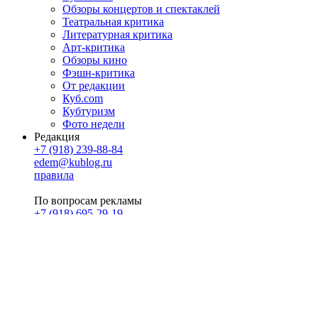
Обзоры концертов и спектаклей
Театральная критика
Литературная критика
Арт-критика
Обзоры кино
Фэшн-критика
От редакции
Куб.com
Кубтуризм
Фото недели
Редакция
+7 (918) 239-88-84
edem@kublog.ru
правила
По вопросам рекламы
+7 (918) 695-29-19
u@klerk.ru
реклама на сайте
PR
Илона Полянская
pr@kublog.ru
Клубок социума