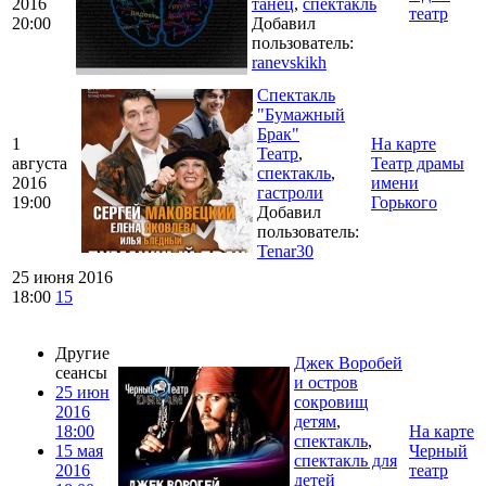
2016
танец
,
спектакль
театр
20:00
Добавил
пользователь:
ranevskikh
Спектакль
"Бумажный
Брак"
1
На карте
Театр
,
августа
Театр драмы
спектакль
,
2016
имени
гастроли
19:00
Горького
Добавил
пользователь:
Tenar30
25 июня 2016
18:00
15
Другие
Джек Воробей
сеансы
и остров
25 июн
сокровищ
2016
детям
,
18:00
На карте
спектакль
,
15 мая
Черный
спектакль для
2016
театр
детей