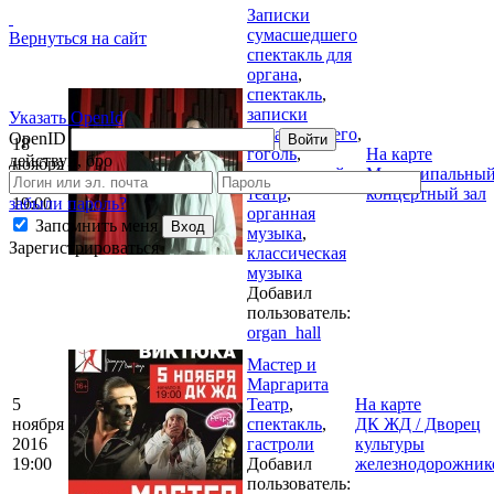
Записки
сумасшедшего
Вернуться на сайт
спектакль для
органа
,
спектакль
,
записки
Указать OpenId
сумасшедшего
,
OpenID
Войти
18
гоголь
,
На карте
действуй, бро
ноября
молодежный
Муниципальны
2016
театр
,
концертный зал
забыли пароль?
19:00
органная
Запомнить меня
Вход
музыка
,
Зарегистрироваться
классическая
музыка
Добавил
пользователь:
organ_hall
Мастер и
Маргарита
5
Театр
,
На карте
ноября
спектакль
,
ДК ЖД / Дворец
2016
гастроли
культуры
19:00
Добавил
железнодорожник
пользователь: