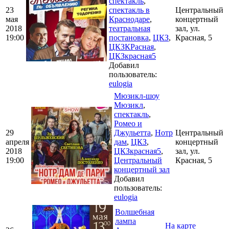
спектакль
,
23
спектакль в
Центральный
мая
Краснодаре
,
концертный
2018
театральная
зал, ул.
19:00
постановка
,
ЦКЗ
,
Красная, 5
ЦКЗКРасная
,
ЦКЗкрасная5
Добавил
пользователь:
eulogia
Мюзикл-шоу
Мюзикл
,
спектакль
,
Ромео и
29
Джульетта
,
Нотр
Центральный
апреля
дам
,
ЦКЗ
,
концертный
2018
ЦКЗкрасная5
,
зал, ул.
19:00
Центральный
Красная, 5
концертный зал
Добавил
пользователь:
eulogia
Волшебная
лампа
На карте