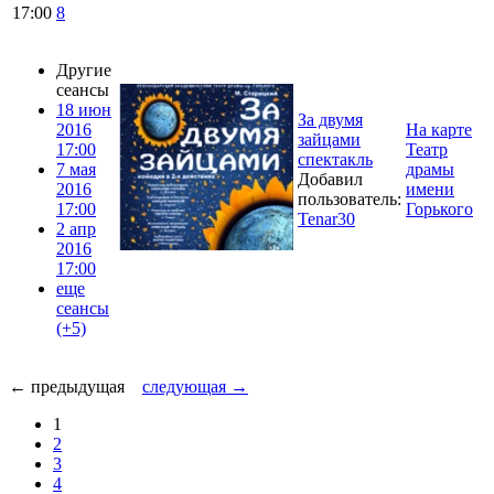
17:00
8
Другие
сеансы
18 июн
За двумя
2016
На карте
зайцами
17:00
Театр
спектакль
7 мая
драмы
Добавил
2016
имени
пользователь:
17:00
Горького
Tenar30
2 апр
2016
17:00
еще
сеансы
(+5)
← предыдущая
следующая →
1
2
3
4