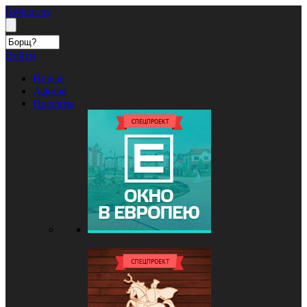
Кублог.ру
Войти
Новые
Афиша
Проекты