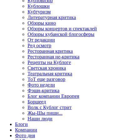
Кубловизор
Кублошки
Кубтуризм
Литературная критика
Обзоры кино
Обзоры концертов и спектаклей
Обзоры кубанской блогосферы
От редакции
Ред осмотр
Ресторанная критика
Ресторанная не-критика
Рецепты на Кублоге
Светская хроника
Театральная критика
ТоТ еще разговор
Фото недели
Фэшн-критика
Блог компании Европея
Борщеед
Волк с Кублог стрит
Жы-Шы пиши...
Наши люди
Блоги
Компании
Фото дня