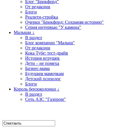
Блог "Брикфорд"
От редакции
Блоги
Реалити-стройка
Очерки "Брикфорд: Сохраняя историю"
Серия интервью "У камина"
Малыши ↓
В раздел
Блог компании "Малыш"
От редакции
Кока Тубе: тест-драйв
История игрушек
Дети – не помеха
Бизнес-мама
Будущим мамочкам
Детский психолог
Блоги
Король бензоколонки ↓
В раздел
Сеть АЗС "Газпром"