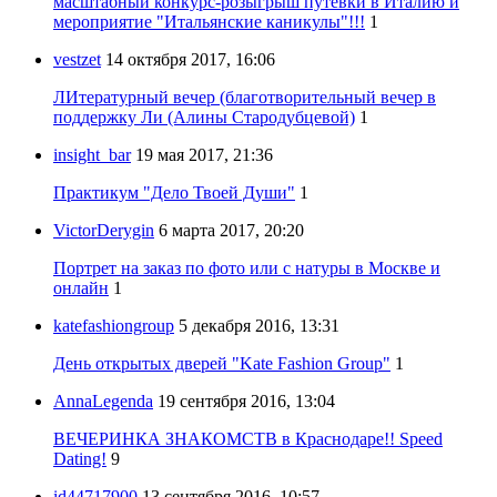
масштабный конкурс-розыгрыш путевки в Италию и
мероприятие "Итальянские каникулы"!!!
1
vestzet
14 октября 2017, 16:06
ЛИтературный вечер (благотворительный вечер в
поддержку Ли (Алины Стародубцевой)
1
insight_bar
19 мая 2017, 21:36
Практикум "Дело Твоей Души"
1
VictorDerygin
6 марта 2017, 20:20
Портрет на заказ по фото или с натуры в Москве и
онлайн
1
katefashiongroup
5 декабря 2016, 13:31
День открытых дверей "Kate Fashion Group"
1
AnnaLegenda
19 сентября 2016, 13:04
ВЕЧЕРИНКА ЗНАКОМСТВ в Краснодаре!! Speed
Dating!
9
id44717900
13 сентября 2016, 10:57