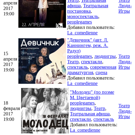
Театр
,
Театральная
Театр
апреля
афиша
,
Театральная
Люди-
2017
постановка
,
Игры
19:00
моноспектакль
,
peoplegames
Добавил пользователь:
La_comedienne
"Девичник" (авт. Л.
Каннингем, реж. А.
Радул)
15
peoplegames
,
людиигры
,
Театр
апреля
Театр
,
спектакли
,
Люди-
2017
спектакль
,
современная
Игры
19:00
драматургия
,
сцена
Добавил пользователь:
La_comedienne
"Молодец" (по поэме
М. Цветаевой)
18
peoplegames
,
Театр
февраля
людиигры
,
Театр
,
Люди-
2017
Театральная афиша
,
Игры
19:00
спектакли
,
спектакль
Добавил пользователь:
La_comedienne