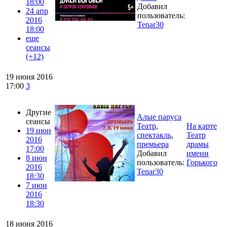
18:00
Добавил
24 апр
пользователь:
2016
Tenar30
18:00
еще
сеансы
(+12)
19 июня 2016
17:00
3
Другие
Алые паруса
сеансы
Театр
,
На карте
19 июн
спектакль
,
Театр
2016
премьера
драмы
17:00
Добавил
имени
8 июн
пользователь:
Горького
2016
Tenar30
18:30
7 июн
2016
18:30
18 июня 2016