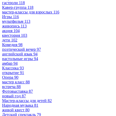
гастроли
118
Кавер-группа
118
мастер-классы для взрослых
116
Игры
116
мультфильм
113
живопись
113
акция
104
квестория
103
дети
102
Комедия
98
поэтический вечер
97
английский язык
94
настольные игры
94
амбар
94
Классика
93
открытие
91
Опера
90
мастер класс
88
встреча
88
Фотовыставка
87
новый год
87
Мастер-классы для детей
82
Народная музыка
81
живой квест
80
Детский спектакль
79