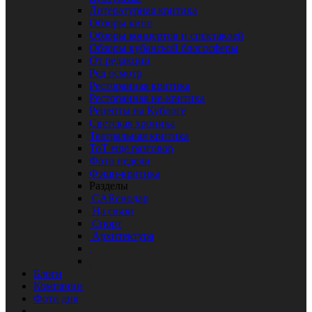
Литературная критика
Обзоры кино
Обзоры концертов и спектаклей
Обзоры кубанской блогосферы
От редакции
Ред осмотр
Ресторанная критика
Ресторанная не-критика
Рецепты на Кублоге
Светская хроника
Театральная критика
ТоТ еще разговор
Фото недели
Фэшн-критика
Разделы
CARснодар
На связи
Спорт
Архитектура
Блоги
Компании
Фото дня