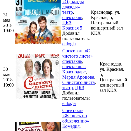
«Однажды
дважды»
театр
,
Краснодар, ул.
31
спектакль
,
Красная, 5,
мая
ЦКЗ
,
Центральный
2018
Красная 5
концертный зал
19:00
Добавил
ККХ
пользователь:
eulogia
Спектакль «С
чистого листа»
спектакль
,
Краснодар,
спектакль в
30
ул. Красная.
Краснодаре
,
мая
5,
Мария Аронова
,
2018
Центральный
С чистого листа
,
19:00
концертный
театр
,
ЦКЗ
зал ККХ
Добавил
пользователь:
eulogia
Спектакль
«Женюсь по
объявлению»
Комедия
,