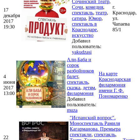
Сочинский Театр
,
Сочи
,
комедия
,
г.
17
спектакль
,
театр
,
Краснодар,
декабря
сатира
,
Юмор
,
ул.
2017
спектакль в
Чапаева
19:30
Краснодаре
,
85/1
искусство
Добавил
пользователь:
yakudzasi
Али-Баба и
сорок
разбойников
На карте
4
балет
,
Краснодарская
июня
спектакль
,
филармония
2017
сказка
,
детям
,
имени Г. Ф.
13:00
филармония
Пономаренко
Добавил
пользователь:
muza
"Испанский вопрос".
Моноспектакль Рамиля
Кагарманова. Премьера
спектакли
,
спектакль
,
22