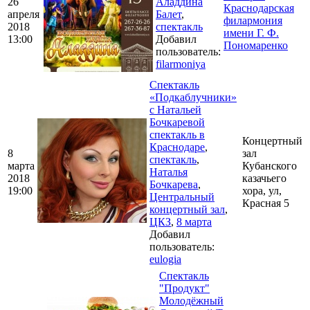
26
Аладдина
Краснодарская
апреля
Балет
,
филармония
2018
спектакль
имени Г. Ф.
13:00
Добавил
Пономаренко
пользователь:
filarmoniya
Спектакль
«Подкаблучники»
с Натальей
Бочкаревой
спектакль в
Концертный
Краснодаре
,
8
зал
спектакль
,
марта
Кубанского
Наталья
2018
казачьего
Бочкарева
,
19:00
хора, ул,
Центральный
Красная 5
концертный зал
,
ЦКЗ
,
8 марта
Добавил
пользователь:
eulogia
Спектакль
"Продукт"
Молодёжный