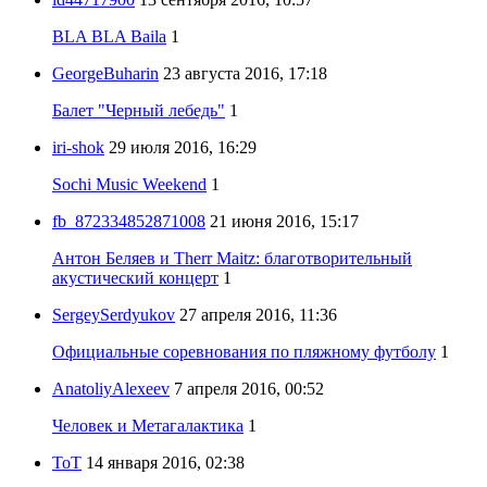
BLA BLA Baila
1
GeorgeBuharin
23 августа 2016, 17:18
Балет "Черный лебедь"
1
iri-shok
29 июля 2016, 16:29
Sochi Music Weekend
1
fb_872334852871008
21 июня 2016, 15:17
Антон Беляев и Therr Maitz: благотворительный
акустический концерт
1
SergeySerdyukov
27 апреля 2016, 11:36
Официальные соревнования по пляжному футболу
1
AnatoliyAlexeev
7 апреля 2016, 00:52
Человек и Метагалактика
1
ToT
14 января 2016, 02:38