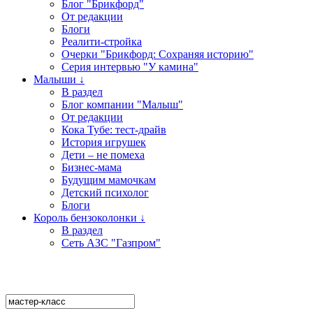
Блог "Брикфорд"
От редакции
Блоги
Реалити-стройка
Очерки "Брикфорд: Сохраняя историю"
Серия интервью "У камина"
Малыши ↓
В раздел
Блог компании "Малыш"
От редакции
Кока Тубе: тест-драйв
История игрушек
Дети – не помеха
Бизнес-мама
Будущим мамочкам
Детский психолог
Блоги
Король бензоколонки ↓
В раздел
Сеть АЗС "Газпром"