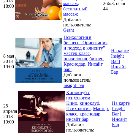
2018
массаж
,
266/3, офис
18:00
бесплатный
44
массаж
Добавил
пользователь:
Grant
Психология в
бизнесе."Ориентация
и подход к клиенту"
На карте
мастер-класс
,
8 мая
Insight
психология
,
бизнес
,
2018
Bar |
Краснодар
,
Инсайт
19:00
Инсайт
бар.
Бар
Добавил
пользователь:
insight_bar
Киноклуб с
психологом
Кино
,
киноклуб
,
На карте
25
Психология
,
Мастер-
Insight
апреля
класс
,
краснодар
,
Bar |
2018
инсайт бар
Инсайт
19:00
Добавил
Бар
пользователь: