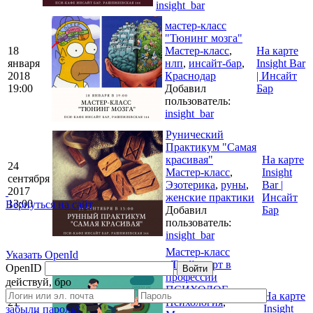
insight_bar
мастер-класс
"Тюнинг мозга"
18
Мастер-класс
,
На карте
января
нлп
,
инсайт-бар
,
Insight Bar
2018
Краснодар
| Инсайт
19:00
Добавил
Бар
пользователь:
insight_bar
Рунический
Практикум "Самая
красивая"
На карте
24
Мастер-класс
,
Insight
сентября
Эзотерика
,
руны
,
Bar |
2017
женские практики
Инсайт
13:00
Вернуться на сайт
Добавил
Бар
пользователь:
insight_bar
Мастер-класс
Указать OpenId
«Твой старт в
OpenID
Войти
профессии
действуй, бро
ПСИХОЛОГ»
На карте
21
Психология
,
Insight
забыли пароль?