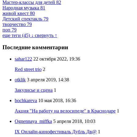
Мастер-классы для детей
82
Народная музыка
81
живой квест
80
Детский спектакль
79
творчество
79
поп
79
еще теги (45) ↓
свернуть ↑
Последние комментарии
sahar122
22 октября 2022, 19:36
Red street trio
2
otklik
3 апреля 2019, 14:38
Закулисье и сцена
1
bochkareva
10 мая 2018, 16:36
Акция "На работу на велосипеде" в Краснодаре
1
Ognennaya_miffka
5 апреля 2018, 10:03
IX Онлайн-кинофестиваль Дубль Дв@
1