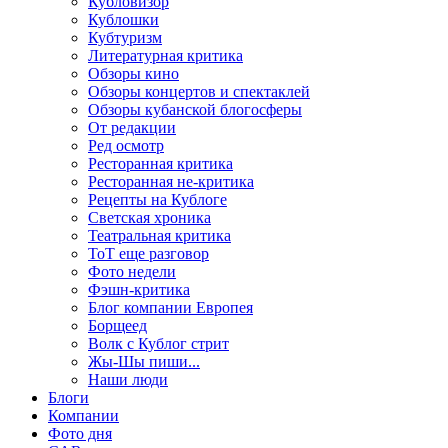
Кубловизор
Кублошки
Кубтуризм
Литературная критика
Обзоры кино
Обзоры концертов и спектаклей
Обзоры кубанской блогосферы
От редакции
Ред осмотр
Ресторанная критика
Ресторанная не-критика
Рецепты на Кублоге
Светская хроника
Театральная критика
ТоТ еще разговор
Фото недели
Фэшн-критика
Блог компании Европея
Борщеед
Волк с Кублог стрит
Жы-Шы пиши...
Наши люди
Блоги
Компании
Фото дня