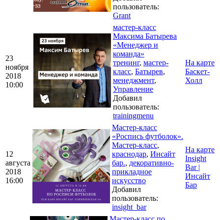
пользователь:
Grant
мастер-класс
Максима Батырева
«Менеджер и
команда»
23
тренинг
,
мастер-
На карте
ноября
класс
,
Батырев
,
Баскет-
2018
менеджмент
,
Холл
10:00
Управление
Добавил
пользователь:
trainingmenu
Мастер-класс
«Роспись футболок».
Мастер-класс
,
На карте
12
краснодар
,
Инсайт
Insight
августа
бар.
,
декоративно-
Bar |
2018
прикладное
Инсайт
16:00
искусство
Бар
Добавил
пользователь:
insight_bar
Мастер-класс по