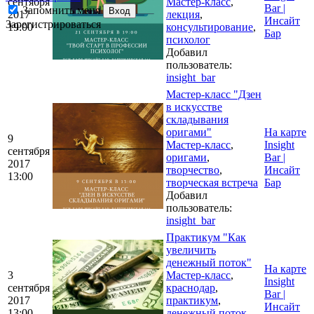
сентября
Мастер-класс
,
Bar |
Запомнить меня
Вход
2017
лекция
,
Инсайт
Зарегистрироваться
19:00
консультирование
,
Бар
психолог
Добавил
пользователь:
insight_bar
Мастер-класс "Дзен
в искусстве
складывания
оригами"
На карте
9
Мастер-класс
,
Insight
сентября
оригами
,
Bar |
2017
творчество
,
Инсайт
13:00
творческая встреча
Бар
Добавил
пользователь:
insight_bar
Практикум "Как
увеличить
денежный поток"
На карте
3
Мастер-класс
,
Insight
сентября
краснодар
,
Bar |
2017
практикум
,
Инсайт
13:00
денежный поток