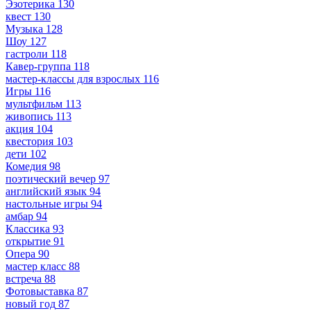
Эзотерика
130
квест
130
Музыка
128
Шоу
127
гастроли
118
Кавер-группа
118
мастер-классы для взрослых
116
Игры
116
мультфильм
113
живопись
113
акция
104
квестория
103
дети
102
Комедия
98
поэтический вечер
97
английский язык
94
настольные игры
94
амбар
94
Классика
93
открытие
91
Опера
90
мастер класс
88
встреча
88
Фотовыставка
87
новый год
87