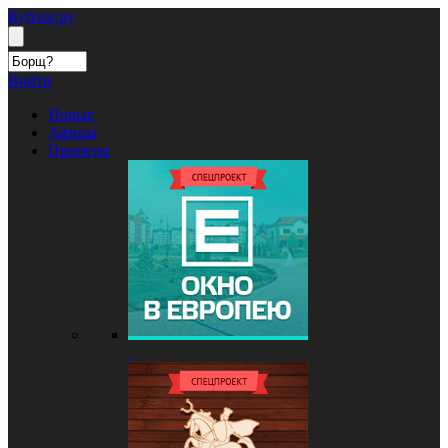
Кублог.ру
Войти
Новые
Афиша
Проекты