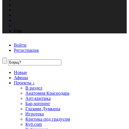
Еще
Войти
Регистрация
Новые
Афиша
Проекты ↓
В раздел
Анатомия Краснодара
Арт-критика
Бар-хоппинг
Глазами Думкина
Игротека
Критика под градусом
Куб.com