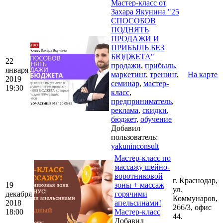
Мастер-класс от
Захара Якунина "25
СПОСОБОВ
ПОДНЯТЬ
ПРОДАЖИ И
ПРИБЫЛЬ БЕЗ
БЮДЖЕТА"
22
продажи
,
прибыль
,
января
маркетинг
,
тренинг
,
На карте
2019
семинар
,
мастер-
19:30
класс
,
предприниматель
,
реклама
,
скидки
,
бюджет
,
обучение
Добавил
пользователь:
yakuninconsult
Мастер-класс по
массажу шейно-
воротниковой
г. Краснодар,
19
зоны + массаж
ул.
декабря
горячими
Коммунаров,
2018
апельсинами!
266/3, офис
18:00
Мастер-класс
44.
Добавил