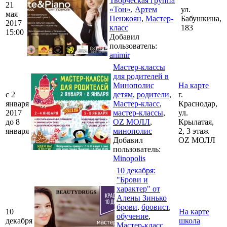
Творческая группа
21
«Тон»
,
Артем
ул.
мая
Пенжоян
,
Мастер-
Бабушкина,
2017
класс
183
15:00
Добавил
пользователь:
animir
Мастер-классы
для родителей в
Минополис
На карте
c 2
детям
,
родители
,
г.
января
Мастер-класс
,
Краснодар,
2017
мастер-классы
,
ул.
до 8
OZ МОЛЛ
,
Крылатая,
января
минополис
2, 3 этаж
Добавил
OZ МОЛЛ
пользователь:
Minopolis
10 декабря:
"Брови и
характер" от
Алены Зинько
брови
,
бровист
,
10
На карте
обучение
,
декабря
школа
Мастер-класс
,