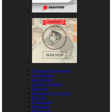
Анатомия Краснодара
Арт-критика
Бар-хоппинг
Глазами Думкина
Игротека
Критика под градусом
Куб.com
Кубловизор
Кублошки
Кубтуризм