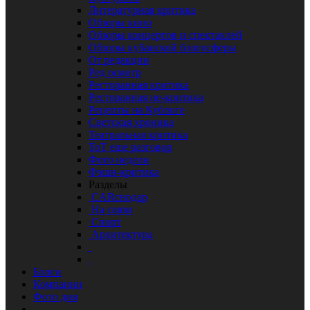
Литературная критика
Обзоры кино
Обзоры концертов и спектаклей
Обзоры кубанской блогосферы
От редакции
Ред осмотр
Ресторанная критика
Ресторанная не-критика
Рецепты на Кублоге
Светская хроника
Театральная критика
ТоТ еще разговор
Фото недели
Фэшн-критика
Разделы
CARснодар
На связи
Спорт
Архитектура
Блоги
Компании
Фото дня