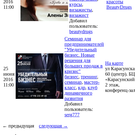
2016
красоты
курсы
,
11:00
BeautyDrugs
визажисты
,
визажист
Добавил
пользователь:
beautydrugs
Семинар для
предпринимателей
"Убедительный
бизнес. Новые
решения для
На карте
больших продаж в
25
ул Карасунска
кризис"
июня
60 (центр). БЦ
бизнес
,
тренинг
,
2016
«Карасунский
семинар
,
мастер-
11:00
2 этаж,
класс
,
кдр
,
клуб
конференц-за
динамичного
развития
Добавил
пользователь:
serg777
← предыдущая
следующая →