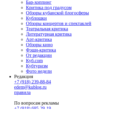
Бар-хоппинг
Критика под градусом
Обзоры кубанской блогосферы
Кублошки
Обзоры концертов и спектаклей
Театральная критика
Литературная критика
Арт-критика
Обзоры кино
Фэшн-критика
От редакции
Куб.com
Кубтуризм
Фото недели
Редакция
+7 (918) 239-88-84
edem@kublog.ru
правила
По вопросам рекламы
+7 (918) 695-29-19
u@klerk.ru
реклама на сайте
PR