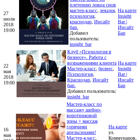
плетению ловца снов
мастер-класс
,
лекция
,
На карте
27
психология
,
Insight
июля
краснодар
,
Инсайт
Bar |
2018
бар.
Инсайт
19:00
Добавил
Бар
пользователь:
insight_bar
Клуб «Психология в
бизнесе». Работа с
возражениями клиента
На карте
22
Мастер-класс
,
бизнес
,
Insight
мая
Психология
,
Bar |
2018
Краснодар
,
Инсайт
Инсайт
19:00
бар.
Бар
Добавил пользователь:
insight_bar
Мастер-класс по
массажу шейно-
воротниковой
зоны + массаж
горячими
На карте
16
апельсинами!
ул.
мая
Мастер-класс
,
Коммунаров,