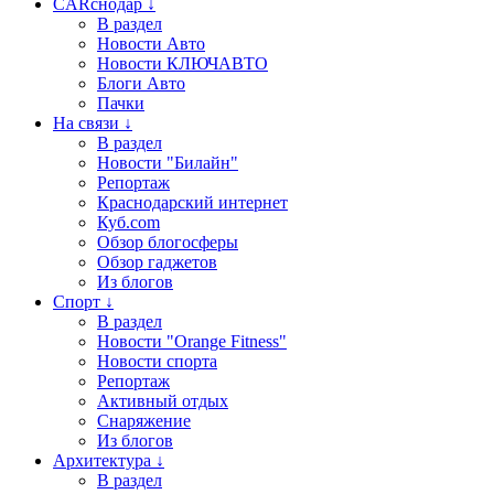
CARснодар ↓
В раздел
Новости Авто
Новости КЛЮЧАВТО
Блоги Авто
Пачки
На связи ↓
В раздел
Новости "Билайн"
Репортаж
Краснодарский интернет
Куб.com
Обзор блогосферы
Обзор гаджетов
Из блогов
Спорт ↓
В раздел
Новости "Orange Fitness"
Новости спорта
Репортаж
Активный отдых
Снаряжение
Из блогов
Архитектура ↓
В раздел