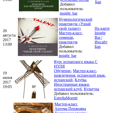
Бар
Добавил
пользователь:
insight_bar
Нумерологический
практикум «Узнай
свой талант»
На карте
26
Мастер-класс
,
Insight
августа
семинар
,
Bar |
2017
практикум
Инсайт
13:00
Добавил
Бар
пользователь:
insight_bar
Курс испанского языка С
НУЛЯ
Обучение
,
Мастер-класс
,
19
развлечения
,
испанский язык
,
июня
испанский
,
Клубы
,
2017
Иностранные языки
,
19:05
испанский клуб
,
Культура
Добавил пользователь:
EstrellaMoretti
Мастер-класс
Артема Пенжояна