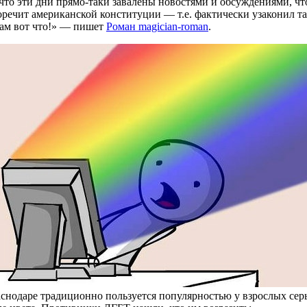
 что эти дни прямо-таки завалены новостями и обсуждениями, 
речит американской конституции — т.е. фактически узаконил та
там вот что!» — пишет
Роман magician-roman
.
раснодаре традиционно пользуется популярностью у взрослых се