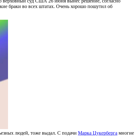
что верховный суд США 26 июня вынес решение, согласно
кие браки во всех штатах. Очень хорошо пошутил об
рьезных людей, тоже выдал. С подачи
Марка Цукерберга
многие