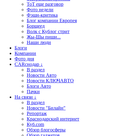
ТоТ еще разговор
Фото недели
Фэшн-критика
Блог компании Европея
Борщеед
Волк с Кублог стрит
Жы-Шы пиши...
Наши люди
Блоги
Компании
Фото дня
CARснодар ↓
В раздел
Новости Авто
Новости КЛЮЧАВТО
Блоги Авто
Пачки
На связи ↓
В раздел
Новости "Билайн"
Репортаж
Краснодарский интернет
Куб.com
Обзор блогосферы
Обзор гаджетов