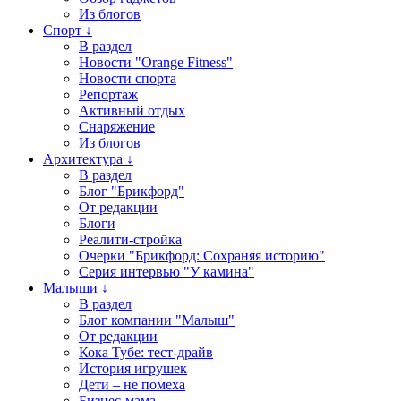
Из блогов
Спорт ↓
В раздел
Новости "Orange Fitness"
Новости спорта
Репортаж
Активный отдых
Снаряжение
Из блогов
Архитектура ↓
В раздел
Блог "Брикфорд"
От редакции
Блоги
Реалити-стройка
Очерки "Брикфорд: Сохраняя историю"
Серия интервью "У камина"
Малыши ↓
В раздел
Блог компании "Малыш"
От редакции
Кока Тубе: тест-драйв
История игрушек
Дети – не помеха
Бизнес-мама