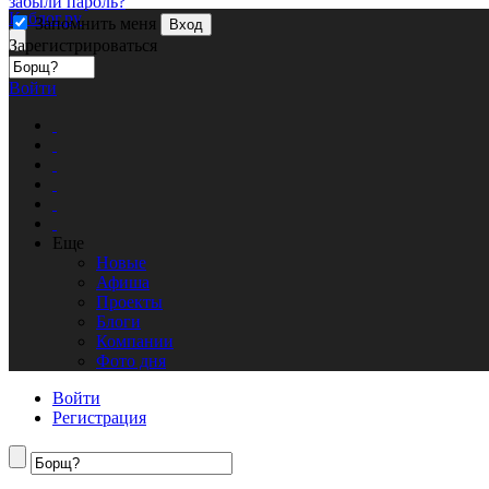
забыли пароль?
Кублог.ру
Запомнить меня
Вход
Зарегистрироваться
Войти
Еще
Новые
Афиша
Проекты
Блоги
Компании
Фото дня
Войти
Регистрация