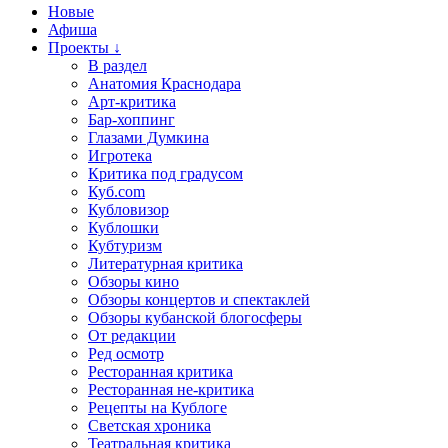
Новые
Афиша
Проекты ↓
В раздел
Анатомия Краснодара
Арт-критика
Бар-хоппинг
Глазами Думкина
Игротека
Критика под градусом
Куб.com
Кубловизор
Кублошки
Кубтуризм
Литературная критика
Обзоры кино
Обзоры концертов и спектаклей
Обзоры кубанской блогосферы
От редакции
Ред осмотр
Ресторанная критика
Ресторанная не-критика
Рецепты на Кублоге
Светская хроника
Театральная критика