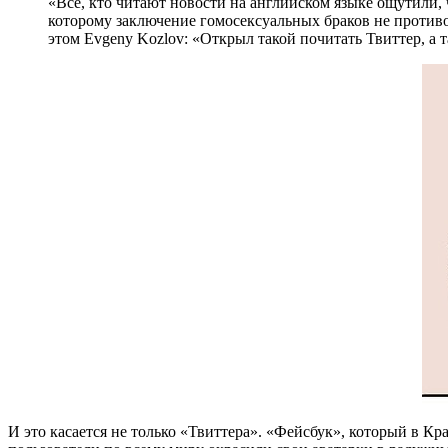
«Все, кто читают новости на английском языке ощутили,
которому заключение гомосексуальных браков не противо
этом Evgeny Kozlov: «Открыл такой почитать Твиттер, а 
И это касается не только «Твиттера». «Фейсбук», который в К