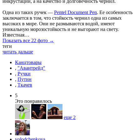
инкрустации, а на качество и долговечность чернил.
Одна из таких ручек —
Pentel Document Pen
. Ее особенность
заключается в том, что стойкость чернил одна из самых
высоких в мире. Они не размываются водой, имеют
уникальную морозостойкость и не выгорают на свету.
Известная…
Показать все 22 фото →
теги
читать дальше
Канцтовары
,
"Авантрейд"
,
Ручки
,
Путин
,
Ткачев
5
Это понравилось
еще
2
volodchenkova