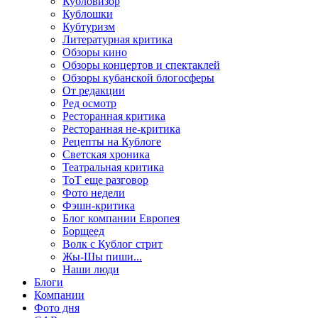
Кубловизор
Кублошки
Кубтуризм
Литературная критика
Обзоры кино
Обзоры концертов и спектаклей
Обзоры кубанской блогосферы
От редакции
Ред осмотр
Ресторанная критика
Ресторанная не-критика
Рецепты на Кублоге
Светская хроника
Театральная критика
ТоТ еще разговор
Фото недели
Фэшн-критика
Блог компании Европея
Борщеед
Волк с Кублог стрит
Жы-Шы пиши...
Наши люди
Блоги
Компании
Фото дня