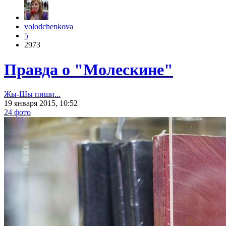
volodchenkova
5
2973
Правда о "Молескине"
Жы-Шы пиши...
19 января 2015, 10:52
24 фото