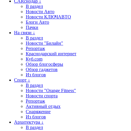
CARснодар ↓
В раздел
Новости Авто
Новости КЛЮЧАВТО
Блоги Авто
Пачки
На связи ↓
В раздел
Новости "Билайн"
Репортаж
Краснодарский интернет
Куб.com
Обзор блогосферы
Обзор гаджетов
Из блогов
Спорт ↓
В раздел
Новости "Orange Fitness"
Новости спорта
Репортаж
Активный отдых
Снаряжение
Из блогов
Архитектура ↓
В раздел