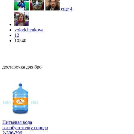
еще
4
volodchenkova
12
10240
доставочка для бро
Питьевая вода
в любую точку города
2-396-396