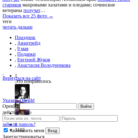
стариков
махровыми халатами и пледами; сочинские
ветераны
получат
…
Показать все 25 фото →
теги
читать дальше
Праздник
,
Авантрейд
,
9 мая
,
Подарки
,
Евгений Жуков
,
Анастасия Володченкова
1
Вернуться на сайт
Это понравилось
Указать OpenId
OpenID
Войти
действуй, бро
volodchenkova
1
забыли пароль?
3102
Запомнить меня
Вход
Зарегистрироваться