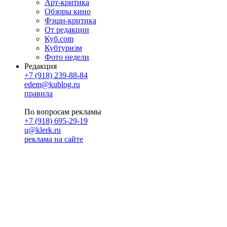
Арт-критика
Обзоры кино
Фэшн-критика
От редакции
Куб.com
Кубтуризм
Фото недели
Редакция
+7 (918) 239-88-84
edem@kublog.ru
правила
По вопросам рекламы
+7 (918) 695-29-19
u@klerk.ru
реклама на сайте
PR
Илона Полянская
pr@kublog.ru
Клубок социума
Кублогимн
Демография Кублога
5014 кублогеров