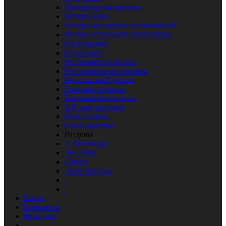
Литературная критика
Обзоры кино
Обзоры концертов и спектаклей
Обзоры кубанской блогосферы
От редакции
Ред осмотр
Ресторанная критика
Ресторанная не-критика
Рецепты на Кублоге
Светская хроника
Театральная критика
ТоТ еще разговор
Фото недели
Фэшн-критика
Разделы
CARснодар
На связи
Спорт
Архитектура
Блоги
Компании
Фото дня