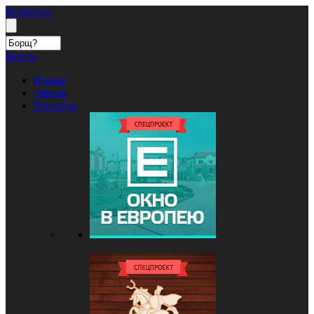
Кублог.ру
Войти
Новые
Афиша
Проекты