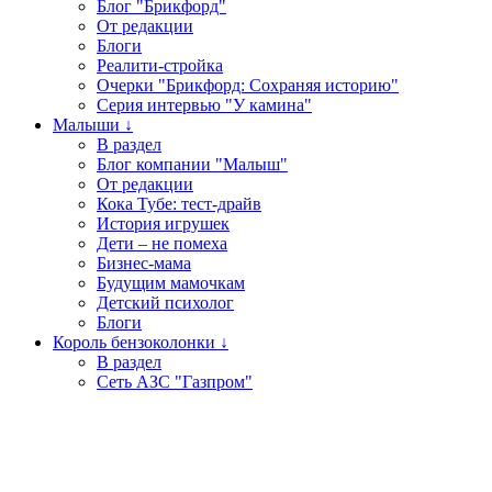
Блог "Брикфорд"
От редакции
Блоги
Реалити-стройка
Очерки "Брикфорд: Сохраняя историю"
Серия интервью "У камина"
Малыши ↓
В раздел
Блог компании "Малыш"
От редакции
Кока Тубе: тест-драйв
История игрушек
Дети – не помеха
Бизнес-мама
Будущим мамочкам
Детский психолог
Блоги
Король бензоколонки ↓
В раздел
Сеть АЗС "Газпром"