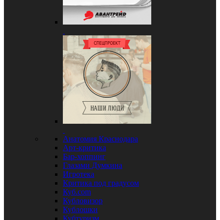
Анатомия Краснодара
Арт-критика
Бар-хоппинг
Глазами Думкина
Игротека
Критика под градусом
Куб.com
Кубловизор
Кублошки
Кубтуризм