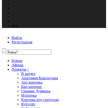
Еще
Войти
Регистрация
Новые
Афиша
Проекты ↑
В раздел
Анатомия Краснодара
Арт-критика
Бар-хоппинг
Глазами Думкина
Игротека
Критика под градусом
Куб.com