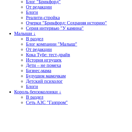
Блог "Брикфорд"
От редакции
Блоги
Реалити-стройка
Очерки "Брикфорд: Сохраняя историю"
Серия интервью "У камина"
Малыши ↓
В раздел
Блог компании "Малыш"
От редакции
Кока Тубе: тест-драйв
История игрушек
Дети – не помеха
Бизнес-мама
Будущим мамочкам
Детский психолог
Блоги
Король бензоколонки ↓
В раздел
Сеть АЗС "Газпром"