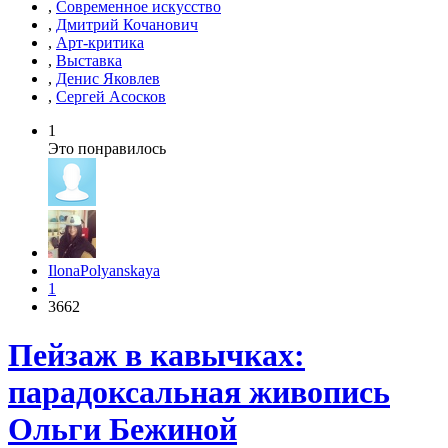
,
Современное искусство
,
Дмитрий Кочанович
,
Арт-критика
,
Выставка
,
Денис Яковлев
,
Сергей Асосков
1
Это понравилось
IlonaPolyanskaya
1
3662
Пейзаж в кавычках:
парадоксальная живопись
Ольги Бежиной