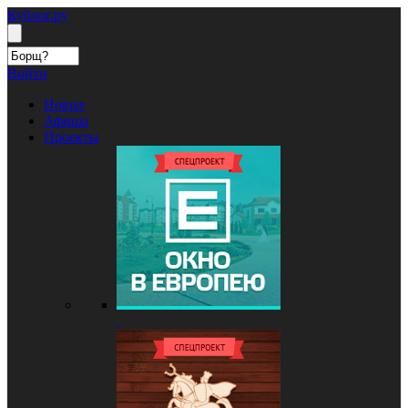
Кублог.ру
Войти
Новые
Афиша
Проекты