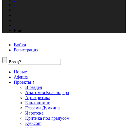
Еще
Войти
Регистрация
Новые
Афиша
Проекты ↑
В раздел
Анатомия Краснодара
Арт-критика
Бар-хоппинг
Глазами Думкина
Игротека
Критика под градусом
Куб.com