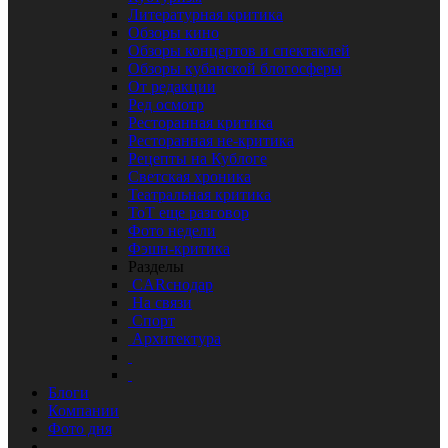
Литературная критика
Обзоры кино
Обзоры концертов и спектаклей
Обзоры кубанской блогосферы
От редакции
Ред осмотр
Ресторанная критика
Ресторанная не-критика
Рецепты на Кублоге
Светская хроника
Театральная критика
ТоТ еще разговор
Фото недели
Фэшн-критика
Разделы
CARснодар
На связи
Спорт
Архитектура
Блоги
Компании
Фото дня