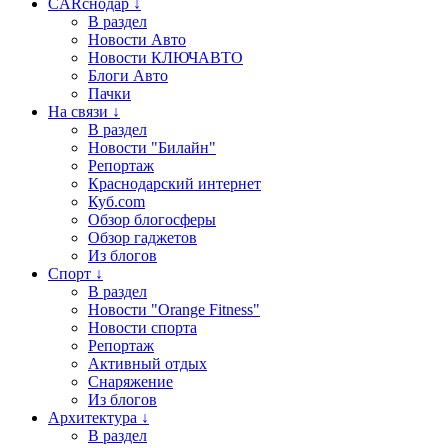
CARснодар ↓
В раздел
Новости Авто
Новости КЛЮЧАВТО
Блоги Авто
Пачки
На связи ↓
В раздел
Новости "Билайн"
Репортаж
Краснодарский интернет
Куб.com
Обзор блогосферы
Обзор гаджетов
Из блогов
Спорт ↓
В раздел
Новости "Orange Fitness"
Новости спорта
Репортаж
Активный отдых
Снаряжение
Из блогов
Архитектура ↓
В раздел