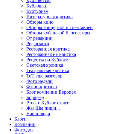
Кубловизор
Кублошки
Кубтуризм
Литературная критика
Обзоры кино
Обзоры концертов и спектаклей
Обзоры кубанской блогосферы
От редакции
Ред осмотр
Ресторанная критика
Ресторанная не-критика
Рецепты на Кублоге
Светская хроника
Театральная критика
ТоТ еще разговор
Фото недели
Фэшн-критика
Блог компании Европея
Борщеед
Волк с Кублог стрит
Жы-Шы пиши...
Наши люди
Блоги
Компании
Фото дня