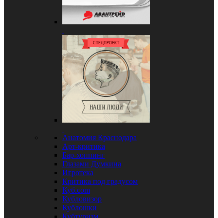
Анатомия Краснодара
Арт-критика
Бар-хоппинг
Глазами Думкина
Игротека
Критика под градусом
Куб.com
Кубловизор
Кублошки
Кубтуризм