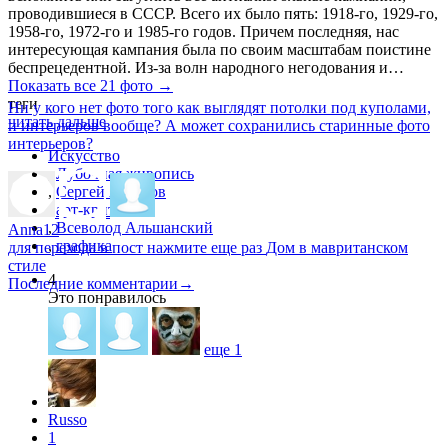
проводившиеся в СССР. Всего их было пять: 1918-го, 1929-го,
1958-го, 1972-го и 1985-го годов. Причем последняя, нас
интересующая кампания была по своим масштабам поистине
беспрецедентной. Из-за волн народного негодования и…
Показать все 21 фото →
теги
Ни у кого нет фото того как выглядят потолки под куполами,
читать дальше
и интерьеров вообще? А может сохранились старинные фото
интерьеров?
Искусство
,
Лубочная живопись
,
Сергей Асосков
,
арт-критика
,
Всеволод Альшанский
Anna12
,
графика
для перехода в пост нажмите еще раз
Дом в мавританском
стиле
4
Последние комментарии
→
Это понравилось
еще
1
Russo
1