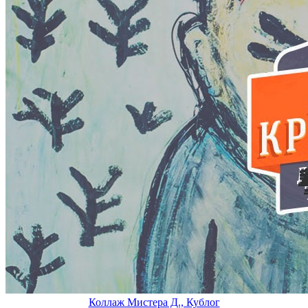
Коллаж Мистера Д., Кублог