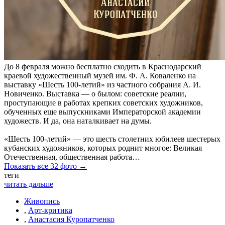
До 8 февраля можно бесплатно сходить в Краснодарский
краевой художественный музей им. Ф. А. Коваленко на
выставку «Шесть 100-летий» из частного собрания А. И.
Новиченко. Выставка — о былом: советские реалии,
проступающие в работах крепких советских художников,
обученных еще выпускниками Императорской академии
художеств. И да, она наталкивает на думы.
«Шесть 100-летий» — это шесть столетних юбилеев шестерых
кубанских художников, которых роднит многое: Великая
Отечественная, общественная работа…
Показать все 32 фото →
теги
читать дальше
Живопись
,
Арт-критика
,
Анастасия Куропатченко