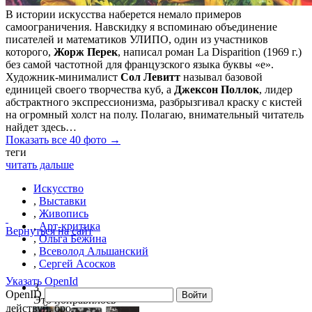
В истории искусства наберется немало примеров
самоограничения. Навскидку я вспоминаю объединение
писателей и математиков УЛИПО, один из участников
которого,
Жорж Перек
, написал роман La Disparition (1969 г.)
без самой частотной для французского языка буквы «e».
Художник-минималист
Сол Левитт
называл базовой
единицей своего творчества куб, а
Джексон Поллок
, лидер
абстрактного экспрессионизма, разбрызгивал краску с кистей
на огромный холст на полу. Полагаю, внимательный читатель
найдет здесь…
Показать все 40 фото →
теги
читать дальше
Искусство
,
Выставки
,
Живопись
,
Арт-критика
Вернуться на сайт
,
Ольга Бежина
,
Всеволод Альшанский
,
Сергей Асосков
Указать OpenId
3
OpenID
Войти
Это понравилось
действуй, бро