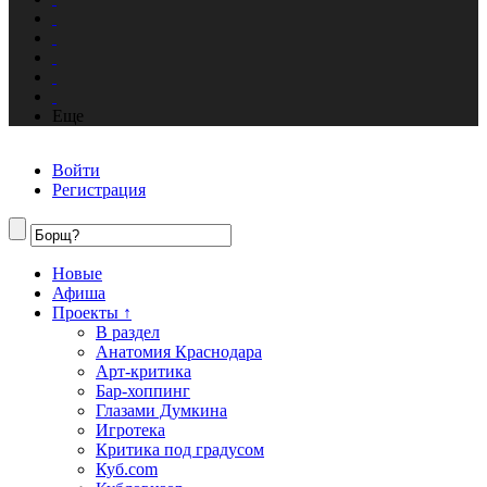
Еще
Войти
Регистрация
Новые
Афиша
Проекты ↑
В раздел
Анатомия Краснодара
Арт-критика
Бар-хоппинг
Глазами Думкина
Игротека
Критика под градусом
Куб.com