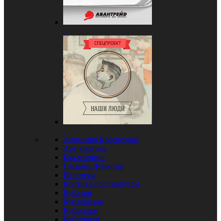
Анатомия Краснодара
Арт-критика
Бар-хоппинг
Глазами Думкина
Игротека
Критика под градусом
Куб.com
Кубловизор
Кублошки
Кубтуризм