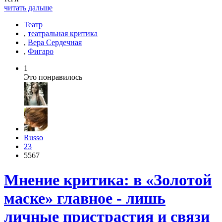
читать дальше
Театр
,
театральная критика
,
Вера Сердечная
,
Фигаро
1
Это понравилось
Russo
23
5567
Мнение критика: в «Золотой
маске» главное - лишь
личные пристрастия и связи