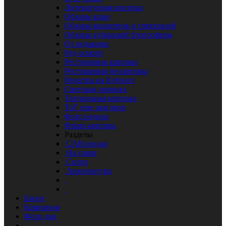
Литературная критика
Обзоры кино
Обзоры концертов и спектаклей
Обзоры кубанской блогосферы
От редакции
Ред осмотр
Ресторанная критика
Ресторанная не-критика
Рецепты на Кублоге
Светская хроника
Театральная критика
ТоТ еще разговор
Фото недели
Фэшн-критика
Разделы
CARснодар
На связи
Спорт
Архитектура
Блоги
Компании
Фото дня