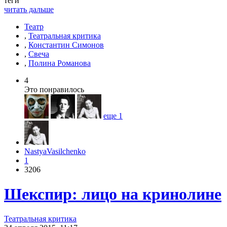
теги
читать дальше
Театр
,
Театральная критика
,
Константин Симонов
,
Свеча
,
Полина Романова
4
Это понравилось
еще
1
NastyaVasilchenko
1
3206
Шекспир: лицо на кринолине
Театральная критика