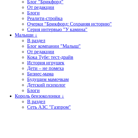
Блог "Брикфорд"
От редакции
Блоги
Реалити-стройка
Очерки "Брикфорд: Сохраняя историю"
Серия интервью "У камина"
Малыши ↓
В раздел
Блог компании "Малыш"
От редакции
Кока Тубе: тест-драйв
История игрушек
Дети – не помеха
Бизнес-мама
Будущим мамочкам
Детский психолог
Блоги
Король бензоколонки ↓
В раздел
Сеть АЗС "Газпром"