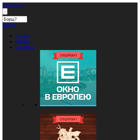
Кублог.ру
Войти
Новые
Афиша
Проекты