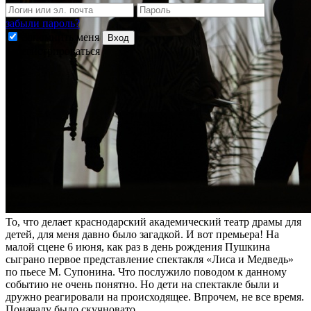
забыли пароль?
Запомнить меня
Вход
Зарегистрироваться
То, что делает краснодарский академический театр драмы для
детей, для меня давно было загадкой. И вот премьера! На
малой сцене 6 июня, как раз в день рождения Пушкина
сыграно первое представление спектакля «Лиса и Медведь»
по пьесе М. Супонина. Что послужило поводом к данному
событию не очень понятно. Но дети на спектакле были и
дружно реагировали на происходящее. Впрочем, не все время.
Поначалу было скучновато.