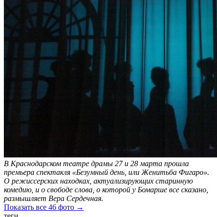
В Краснодарском театре драмы 27 и 28 марта прошла
премьера спектакля «Безумный день, или Женитьба Фигаро».
О режиссерских находках, актуализирующих старинную
комедию, и о свободе слова, о которой у Бомарше все сказано,
размышляет Вера Сердечная.
Показать все 46 фото →
теги