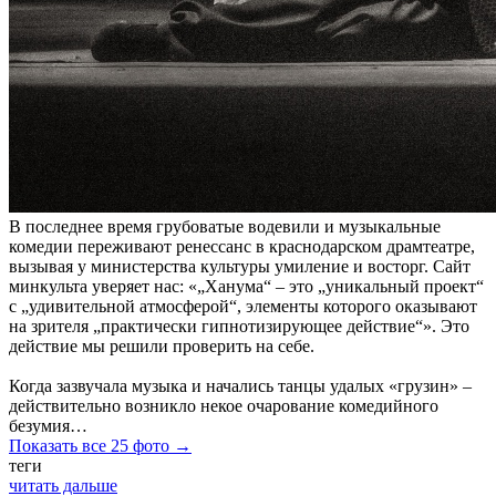
В последнее время грубоватые водевили и музыкальные
комедии переживают ренессанс в краснодарском драмтеатре,
вызывая у министерства культуры умиление и восторг. Сайт
минкульта уверяет нас: «„Ханума“ – это „уникальный проект“
с „удивительной атмосферой“, элементы которого оказывают
на зрителя „практически гипнотизирующее действие“». Это
действие мы решили проверить на себе.
Когда зазвучала музыка и начались танцы удалых «грузин» –
действительно возникло некое очарование комедийного
безумия…
Показать все 25 фото →
теги
читать дальше