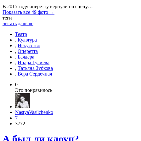
В 2015 году оперетту вернули на сцену…
Показать все 49 фото →
теги
читать дальше
Театр
,
Культура
,
Искусство
,
Оперетта
,
Баядера
,
Инара Гулиева
,
Татьяна Зубкова
,
Вера Сердечная
0
Это понравилось
NastyaVasilchenko
7
3772
А был ли клоун?