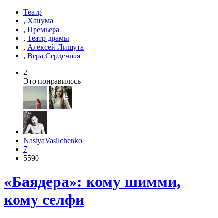
Театр
,
Ханума
,
Премьера
,
Театр драмы
,
Алексей Лишута
,
Вера Сердечная
2
Это понравилось
NastyaVasilchenko
7
5590
«Баядера»: кому шимми,
кому селфи