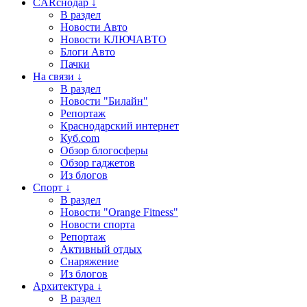
CARснодар ↓
В раздел
Новости Авто
Новости КЛЮЧАВТО
Блоги Авто
Пачки
На связи ↓
В раздел
Новости "Билайн"
Репортаж
Краснодарский интернет
Куб.com
Обзор блогосферы
Обзор гаджетов
Из блогов
Спорт ↓
В раздел
Новости "Orange Fitness"
Новости спорта
Репортаж
Активный отдых
Снаряжение
Из блогов
Архитектура ↓
В раздел