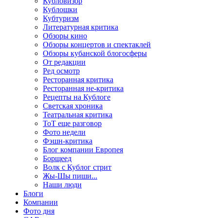
Кубловизор
Кублошки
Кубтуризм
Литературная критика
Обзоры кино
Обзоры концертов и спектаклей
Обзоры кубанской блогосферы
От редакции
Ред осмотр
Ресторанная критика
Ресторанная не-критика
Рецепты на Кублоге
Светская хроника
Театральная критика
ТоТ еще разговор
Фото недели
Фэшн-критика
Блог компании Европея
Борщеед
Волк с Кублог стрит
Жы-Шы пиши...
Наши люди
Блоги
Компании
Фото дня