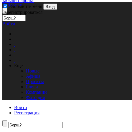
забыли пароль?
Кублог.ру
Запомнить меня
Вход
Зарегистрироваться
Войти
Еще
Новые
Афиша
Проекты
Блоги
Компании
Фото дня
Войти
Регистрация