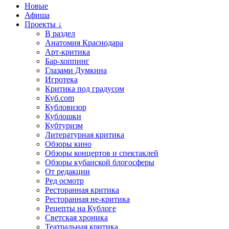
Новые
Афиша
Проекты ↓
В раздел
Анатомия Краснодара
Арт-критика
Бар-хоппинг
Глазами Думкина
Игротека
Критика под градусом
Куб.com
Кубловизор
Кублошки
Кубтуризм
Литературная критика
Обзоры кино
Обзоры концертов и спектаклей
Обзоры кубанской блогосферы
От редакции
Ред осмотр
Ресторанная критика
Ресторанная не-критика
Рецепты на Кублоге
Светская хроника
Театральная критика