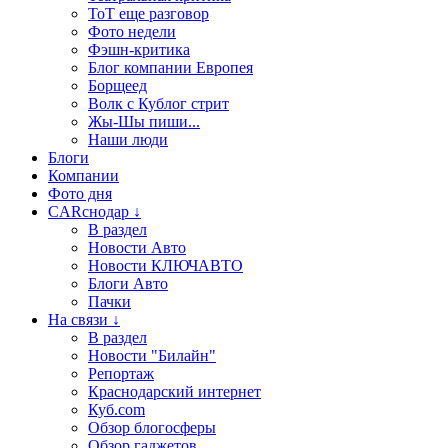
ТоТ еще разговор
Фото недели
Фэшн-критика
Блог компании Европея
Борщеед
Волк с Кублог стрит
Жы-Шы пиши...
Наши люди
Блоги
Компании
Фото дня
CARснодар ↓
В раздел
Новости Авто
Новости КЛЮЧАВТО
Блоги Авто
Пачки
На связи ↓
В раздел
Новости "Билайн"
Репортаж
Краснодарский интернет
Куб.com
Обзор блогосферы
Обзор гаджетов