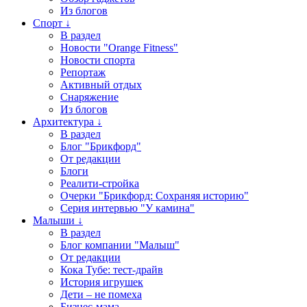
Из блогов
Спорт ↓
В раздел
Новости "Orange Fitness"
Новости спорта
Репортаж
Активный отдых
Снаряжение
Из блогов
Архитектура ↓
В раздел
Блог "Брикфорд"
От редакции
Блоги
Реалити-стройка
Очерки "Брикфорд: Сохраняя историю"
Серия интервью "У камина"
Малыши ↓
В раздел
Блог компании "Малыш"
От редакции
Кока Тубе: тест-драйв
История игрушек
Дети – не помеха
Бизнес-мама