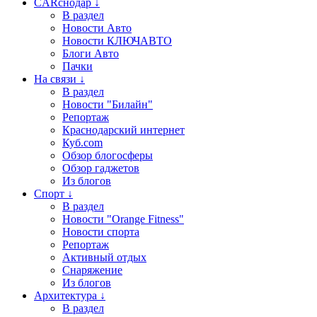
CARснодар ↓
В раздел
Новости Авто
Новости КЛЮЧАВТО
Блоги Авто
Пачки
На связи ↓
В раздел
Новости "Билайн"
Репортаж
Краснодарский интернет
Куб.com
Обзор блогосферы
Обзор гаджетов
Из блогов
Спорт ↓
В раздел
Новости "Orange Fitness"
Новости спорта
Репортаж
Активный отдых
Снаряжение
Из блогов
Архитектура ↓
В раздел