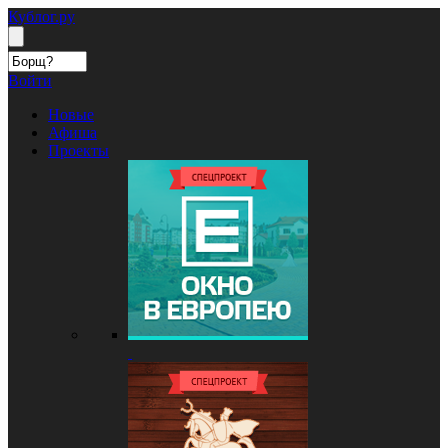
Кублог.ру
Войти
Новые
Афиша
Проекты