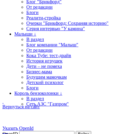
Блог "Брикфорд"
От редакции
Блоги
Реалити-стройка
Очерки "Брикфорд: Сохраняя историю"
Серия интервью "У камина"
Малыши ↓
В раздел
Блог компании "Малыш"
От редакции
Кока Тубе: тест-драйв
История игрушек
Дети – не помеха
Бизнес-мама
Будущим мамочкам
Детский психолог
Блоги
Король бензоколонки ↓
В раздел
Сеть АЗС "Газпром"
Вернуться на сайт
Указать OpenId
OpenID