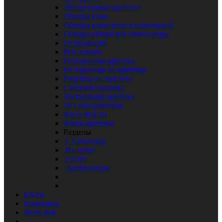
Литературная критика
Обзоры кино
Обзоры концертов и спектаклей
Обзоры кубанской блогосферы
От редакции
Ред осмотр
Ресторанная критика
Ресторанная не-критика
Рецепты на Кублоге
Светская хроника
Театральная критика
ТоТ еще разговор
Фото недели
Фэшн-критика
Разделы
CARснодар
На связи
Спорт
Архитектура
Блоги
Компании
Фото дня