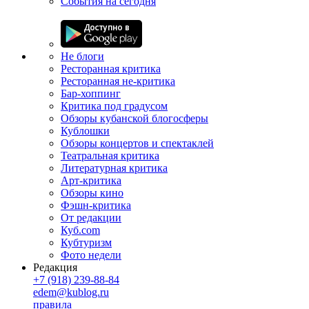
События на сегодня
Не блоги
Ресторанная критика
Ресторанная не-критика
Бар-хоппинг
Критика под градусом
Обзоры кубанской блогосферы
Кублошки
Обзоры концертов и спектаклей
Театральная критика
Литературная критика
Арт-критика
Обзоры кино
Фэшн-критика
От редакции
Куб.com
Кубтуризм
Фото недели
Редакция
+7 (918) 239-88-84
edem@kublog.ru
правила