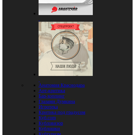
Анатомия Краснодара
Арт-критика
Бар-хоппинг
Глазами Думкина
Игротека
Критика под градусом
Куб.com
Кубловизор
Кублошки
Кубтуризм