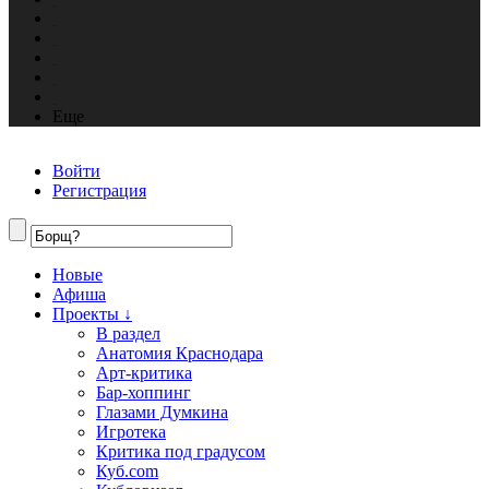
Еще
Войти
Регистрация
Новые
Афиша
Проекты ↓
В раздел
Анатомия Краснодара
Арт-критика
Бар-хоппинг
Глазами Думкина
Игротека
Критика под градусом
Куб.com