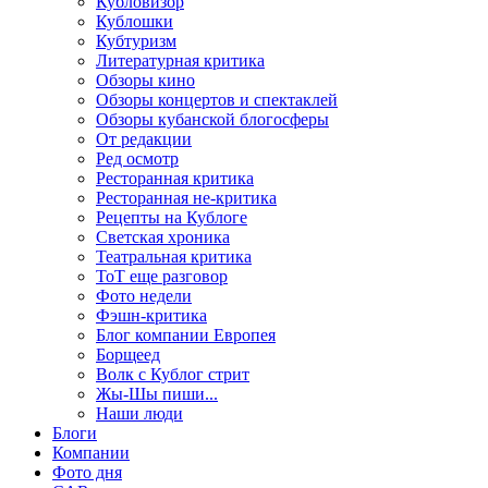
Кубловизор
Кублошки
Кубтуризм
Литературная критика
Обзоры кино
Обзоры концертов и спектаклей
Обзоры кубанской блогосферы
От редакции
Ред осмотр
Ресторанная критика
Ресторанная не-критика
Рецепты на Кублоге
Светская хроника
Театральная критика
ТоТ еще разговор
Фото недели
Фэшн-критика
Блог компании Европея
Борщеед
Волк с Кублог стрит
Жы-Шы пиши...
Наши люди
Блоги
Компании
Фото дня