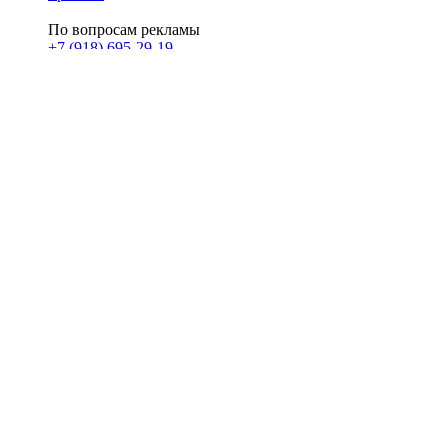
По вопросам рекламы
+7 (918) 695-29-19
u@klerk.ru
реклама на сайте
PR
Илона Полянская
pr@kublog.ru
Клубок социума
Кублогимн
Демография Кублога
5014 кублогеров
© 2026
Кублог
Кулбог
Клубог
Жлобук
КуолбG
=)
18+