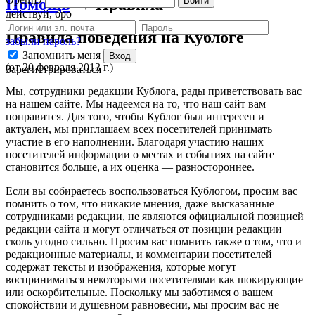
Войти
Помощь
→ Правила
действуй, бро
Правила поведения на Кублоге
забыли пароль?
Запомнить меня
Вход
(от 20 февраля 2013 г.)
Зарегистрироваться
Мы, сотрудники редакции Кублога, рады приветствовать вас
на нашем сайте. Мы надеемся на то, что наш сайт вам
понравится. Для того, чтобы Кублог был интересен и
актуален, мы приглашаем всех посетителей принимать
участие в его наполнении. Благодаря участию наших
посетителей информации о местах и событиях на сайте
становится больше, а их оценка — разностороннее.
Если вы собираетесь воспользоваться Кублогом, просим вас
помнить о том, что никакие мнения, даже высказанные
сотрудниками редакции, не являются официальной позицией
редакции сайта и могут отличаться от позиции редакции
сколь угодно сильно. Просим вас помнить также о том, что и
редакционные материалы, и комментарии посетителей
содержат тексты и изображения, которые могут
восприниматься некоторыми посетителями как шокирующие
или оскорбительные. Поскольку мы заботимся о вашем
спокойствии и душевном равновесии, мы просим вас не