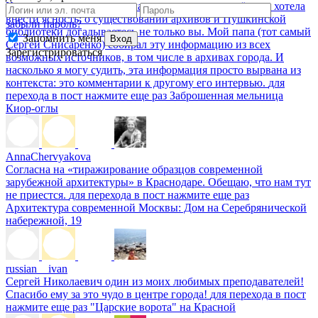
Конечно, тема уже потеряла актуальность, но всё-таки хотела
внести ясность: о существовании архивов и Пушкинской
забыли пароль?
библиотеки догадываетесь не только вы. Мой папа (тот самый
Запомнить меня
Вход
Сергей Снисаренко) собирал эту информацию из всех
Зарегистрироваться
возможных источников, в том числе в архивах города. И
насколько я могу судить, эта информация просто вырвана из
контекста: это комментарии к другому его интервью.
для
перехода в пост нажмите еще раз
Заброшенная мельница
Киор-оглы
AnnaChervyakova
Согласна на «тиражирование образцов современной
зарубежной архитектуры» в Краснодаре. Обещаю, что нам тут
не приестся.
для перехода в пост нажмите еще раз
Архитектура современной Москвы: Дом на Серебрянической
набережной, 19
russian__ivan
Сергей Николаевич один из моих любимых преподавателей!
Спасибо ему за это чудо в центре города!
для перехода в пост
нажмите еще раз
"Царские ворота" на Красной