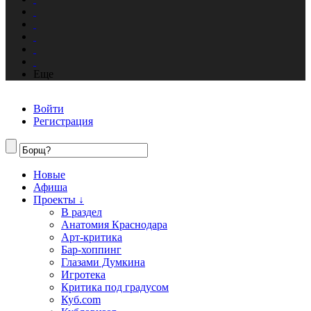
Еще
Войти
Регистрация
Новые
Афиша
Проекты ↓
В раздел
Анатомия Краснодара
Арт-критика
Бар-хоппинг
Глазами Думкина
Игротека
Критика под градусом
Куб.com