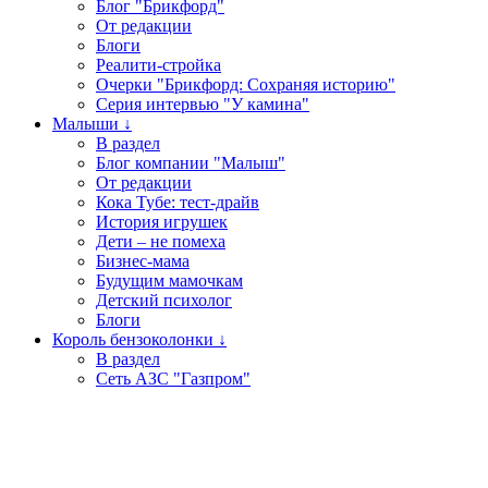
Блог "Брикфорд"
От редакции
Блоги
Реалити-стройка
Очерки "Брикфорд: Сохраняя историю"
Серия интервью "У камина"
Малыши ↓
В раздел
Блог компании "Малыш"
От редакции
Кока Тубе: тест-драйв
История игрушек
Дети – не помеха
Бизнес-мама
Будущим мамочкам
Детский психолог
Блоги
Король бензоколонки ↓
В раздел
Сеть АЗС "Газпром"