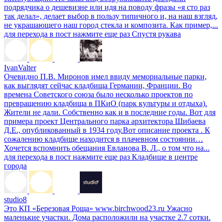
подрядчика о дешевизне или идя на поводу фразы «я сто раз
так делал», делает выбор в пользу типичного и, на наш взгляд,
не украшающего наш город стекла и композита. Как пример,...
для перехода в пост нажмите еще раз
Спустя рукава
IvanValter
Очевидно П.В. Миронов имел ввиду мемориальные парки,
как выглядят сейчас кладбища Германии, Франции. Во
времена Советского союза было несколько проектов по
превращению кладбища в ПКиО (парк культуры и отдыха).
Жители не дали. Собственно как и в последние годы. Вот для
примера проект Центрального парка архитектора Шибаева
Д.Е., опубликованный в 1934 году.Вот описание проекта . К
сожалению кладбище находится в плачевном состоянии…
Хочется вспомнить обещания Евланова В. Л., о том что на...
для перехода в пост нажмите еще раз
Кладбище в центре
города
studio8
Это КП «Березовая Роща» www.birchwood23.ru Ужасно
маленькие участки. Дома расположили на участке 2.7 сотки.