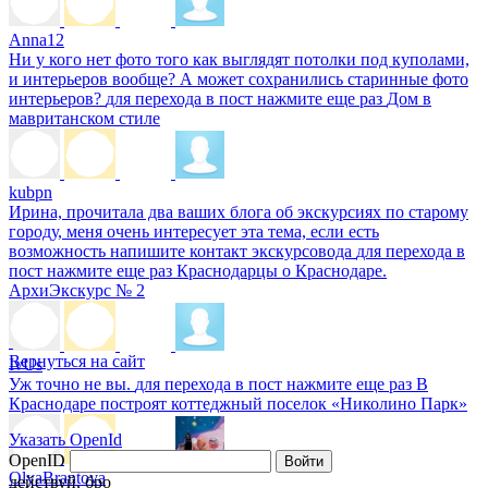
Anna12
Ни у кого нет фото того как выглядят потолки под куполами,
и интерьеров вообще? А может сохранились старинные фото
интерьеров?
для перехода в пост нажмите еще раз
Дом в
мавританском стиле
kubpn
Ирина, прочитала два ваших блога об экскурсиях по старому
городу, меня очень интересует эта тема, если есть
возможность напишите контакт экскурсовода
для перехода в
пост нажмите еще раз
Краснодарцы о Краснодаре.
АрхиЭкскурс № 2
Вернуться на сайт
IvUs
Уж точно не вы.
для перехода в пост нажмите еще раз
В
Краснодаре построят коттеджный поселок «Николино Парк»
Указать OpenId
OpenID
Войти
OlyaBrantova
действуй, бро