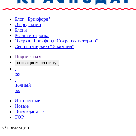
Блог "Брикфорд"
От редакции
Блоги
Реалити-стройка
Очерки "Брикфорд: Сохраняя историю"
Серия интервью "У камина"
Подписаться
оповещения на почту
rss
полный
rss
Интересные
Новые
Обсуждаемые
TOP
От редакции