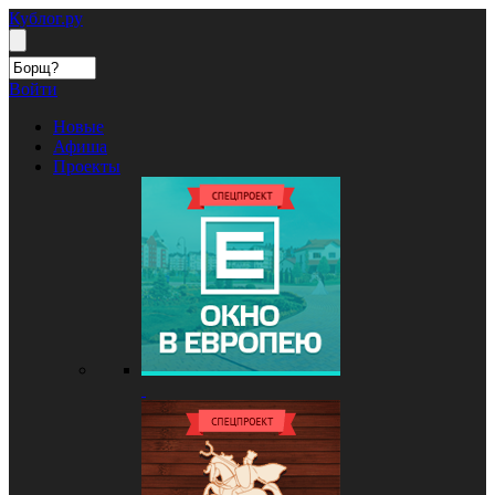
Кублог.ру
Войти
Новые
Афиша
Проекты