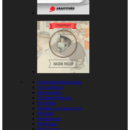
Анатомия Краснодара
Арт-критика
Бар-хоппинг
Глазами Думкина
Игротека
Критика под градусом
Куб.com
Кубловизор
Кублошки
Кубтуризм