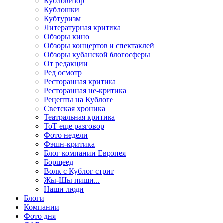
Кубловизор
Кублошки
Кубтуризм
Литературная критика
Обзоры кино
Обзоры концертов и спектаклей
Обзоры кубанской блогосферы
От редакции
Ред осмотр
Ресторанная критика
Ресторанная не-критика
Рецепты на Кублоге
Светская хроника
Театральная критика
ТоТ еще разговор
Фото недели
Фэшн-критика
Блог компании Европея
Борщеед
Волк с Кублог стрит
Жы-Шы пиши...
Наши люди
Блоги
Компании
Фото дня