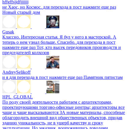
hffgffsjjdfjjjjjjj
не Хаос, но Космос.
для перехода в пост нажмите еще раз
Новый старый дом
Gusak
Классно. Интересная статья. Я бул у него в мастерской. А
теперь о нем узнал больше. Спасибо.
для перехода в пост
нажмите еще раз
Тот, кто высек передовиков производств и
председателей колхозов
AndreySelikoff
и я
для перехода в пост нажмите еще раз
Памятник пятистам
HPL_GLOBAL
По роду своей деятельности работаем с архитекторами,
проектирующими торгово-офисные центры; архитекторы все
чаще и чаще высказываются ЗА новые материалы, способные
облагородить внешний вид общественных объектов, придав
зданию уникальность, не в ущерб качеству и сроку
эксплуатации. Но заказчик, вооружившись доводами