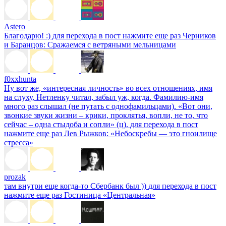
Astero
Благодарю! :)
для перехода в пост нажмите еще раз
Черников
и Баранцов: Сражаемся с ветряными мельницами
f0xxhunta
Ну вот же, «интересная личность» во всех отношениях, имя
на слуху, Нетленку читал, забыл уж, когда. Фамилию-имя
много раз слышал (не путать с однофамильцами). «Вот они,
звонкие звуки жизни – крики, проклятья, вопли, не то, что
сейчас – одна стыдоба и сопли» (ц).
для перехода в пост
нажмите еще раз
Лев Рыжков: «Небоскребы — это гноилище
стресса»
prozak
там внутри еще когда-то Сбербанк был ))
для перехода в пост
нажмите еще раз
Гостиница «Центральная»