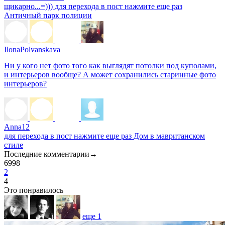
щикарно...=)))
для перехода в пост нажмите еще раз
Античный парк полиции
IlonaPolyanskaya
ого, Сага о Форсайтах… )))
для перехода в пост нажмите еще
Ни у кого нет фото того как выглядят потолки под куполами,
раз
Не тот самый слон
и интерьеров вообще? А может сохранились старинные фото
интерьеров?
Anna12
для перехода в пост нажмите еще раз
Дом в мавританском
стиле
Последние комментарии
→
6998
2
4
Это понравилось
еще
1