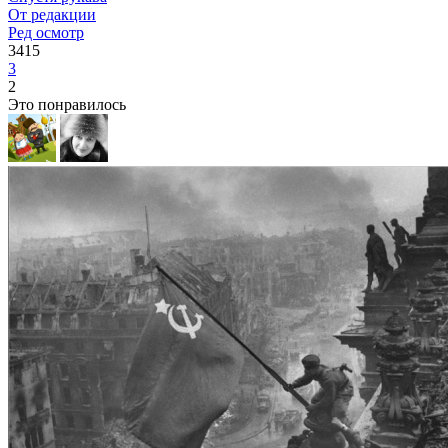
От редакции
Ред осмотр
3415
3
2
Это понравилось