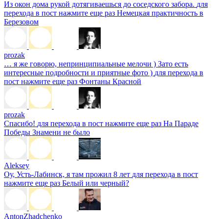
Из окон дома рукой дотягиваешься до соседского забора.
для
перехода в пост нажмите еще раз
Немецкая практичность в
Березовом
prozak
… я же говорю, непринципиальные мелочи ) Зато есть
интересные подробности и приятные фото )
для перехода в
пост нажмите еще раз
Фонтаны Красной
prozak
Спасибо!
для перехода в пост нажмите еще раз
На Параде
Победы Знамени не было
Aleksey
Оу, Усть-Лабинск, я там прожил 8 лет
для перехода в пост
нажмите еще раз
Белый или черный?
AntonZhadchenko