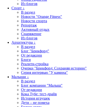
Из блогов
Спорт ↓
В раздел
Новости "Orange Fitness"
Новости спорта
Репортаж
Активный отдых
Снаряжение
Из блогов
Архитектура ↓
В раздел
Блог "Брикфорд"
От редакции
Блоги
Реалити-стройка
Очерки "Брикфорд: Сохраняя историю"
Серия интервью "У камина"
Малыши ↓
В раздел
Блог компании "Малыш"
От редакции
Кока Тубе: тест-драйв
История игрушек
Дети – не помеха
Бизнес-мама