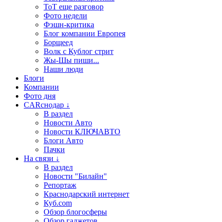
ТоТ еще разговор
Фото недели
Фэшн-критика
Блог компании Европея
Борщеед
Волк с Кублог стрит
Жы-Шы пиши...
Наши люди
Блоги
Компании
Фото дня
CARснодар ↓
В раздел
Новости Авто
Новости КЛЮЧАВТО
Блоги Авто
Пачки
На связи ↓
В раздел
Новости "Билайн"
Репортаж
Краснодарский интернет
Куб.com
Обзор блогосферы
Обзор гаджетов