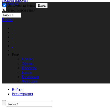
забыли пароль?
Кублог.ру
Запомнить меня
Вход
Зарегистрироваться
Войти
Еще
Новые
Афиша
Проекты
Блоги
Компании
Фото дня
Войти
Регистрация