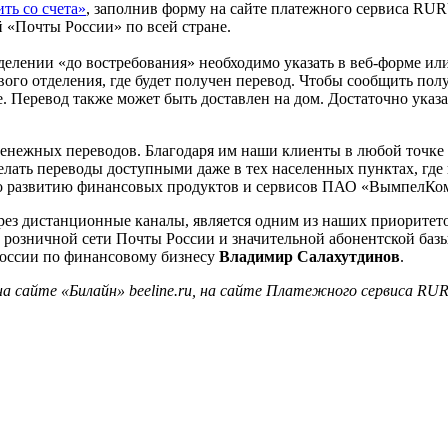
ть со счета»
, заполнив форму на сайте платежного сервиса RU
 «Почты России» по всей стране.
делении «до востребования» необходимо указать в веб-форме и
ого отделения, где будет получен перевод. Чтобы сообщить пол
. Перевод также может быть доставлен на дом. Достаточно указа
енежных переводов. Благодаря им наши клиенты в любой точке 
елать переводы доступными даже в тех населенных пунктах, где
по развитию финансовых продуктов и сервисов ПАО «ВымпелКо
рез дистанционные каналы, является одним из наших приорите
 розничной сети Почты России и значительной абонентской базы
России по финансовому бизнесу
Владимир Салахутдинов
.
 сайте «Билайн» beeline.ru, на сайте Платежного сервиса RUR