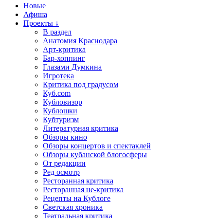
Новые
Афиша
Проекты ↓
В раздел
Анатомия Краснодара
Арт-критика
Бар-хоппинг
Глазами Думкина
Игротека
Критика под градусом
Куб.com
Кубловизор
Кублошки
Кубтуризм
Литературная критика
Обзоры кино
Обзоры концертов и спектаклей
Обзоры кубанской блогосферы
От редакции
Ред осмотр
Ресторанная критика
Ресторанная не-критика
Рецепты на Кублоге
Светская хроника
Театральная критика