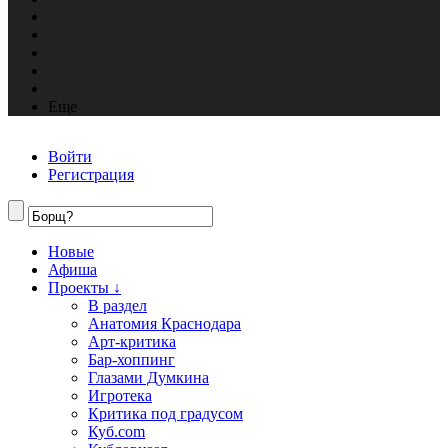
Еще
Войти
Регистрация
Новые
Афиша
Проекты ↓
В раздел
Анатомия Краснодара
Арт-критика
Бар-хоппинг
Глазами Думкина
Игротека
Критика под градусом
Куб.com