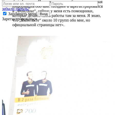
моего ведома. При этом не везде была достоверная
информация обо мне. Позднее я зарегистрировался
забыли пароль?
в „Фейсбуке“, сейчас у меня есть помощники,
Запомнить меня
Вход
которые делают часть работы там за меня. Я знаю,
Зарегистрироваться
что „Вконтакте“ около 10 групп обо мне, но
официальной страницы нет».