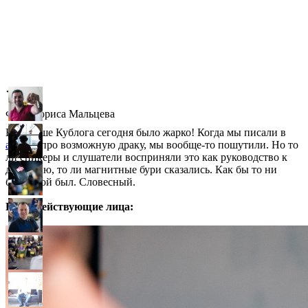
◀
▶
Фото Бориса Мальцева
На крыше Кублога сегодня было жарко! Когда мы писали в
анонсе
про возможную драку, мы вообще-то пошутили. Но то
ли спикеры и слушатели восприняли это как руководство к
действию, то ли магнитные бури сказались. Как бы то ни
было, бой был. Словесный.
Итак, действующие лица: