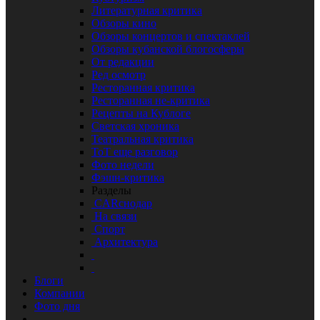
Литературная критика
Обзоры кино
Обзоры концертов и спектаклей
Обзоры кубанской блогосферы
От редакции
Ред осмотр
Ресторанная критика
Ресторанная не-критика
Рецепты на Кублоге
Светская хроника
Театральная критика
ТоТ еще разговор
Фото недели
Фэшн-критика
Разделы
CARснодар
На связи
Спорт
Архитектура
Блоги
Компании
Фото дня