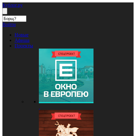
Кублог.ру
Войти
Новые
Афиша
Проекты