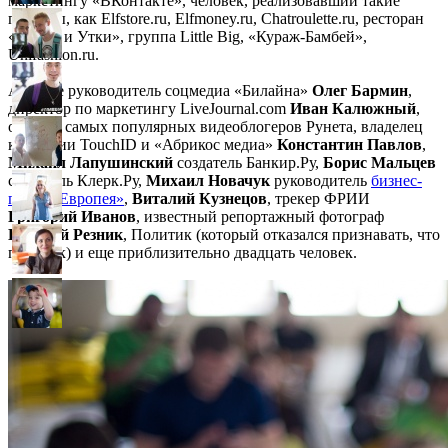
маркетингу «ВКонтакте», человек, реализовавший такие
проекты, как Elfstore.ru, Elfmoney.ru, Chatroulette.ru, ресторан
«Бобры и Утки», группа Little Big, «Кураж-Бамбей»,
Unifashion.ru.
А также руководитель соцмедиа «Билайна»
Олег Бармин
,
директор по маркетингу LiveJournal.com
Иван Калюжный
,
один из самых популярных видеоблогеров Рунета, владелец
компании TouchID и «Абрикос медиа»
Константин Павлов
,
Михаил Лапушинский
создатель Банкир.Ру,
Борис Мальцев
создатель Клерк.Ру,
Михаил Новачук
руководитель
бизнес-
парка «Европея»
,
Виталий Кузнецов
, трекер ФРИИ
Григорий Иванов
, известный репортажный фотограф
Евгений Резник
, Политик (который отказался признавать, что
политик) и еще приблизительно двадцать человек.