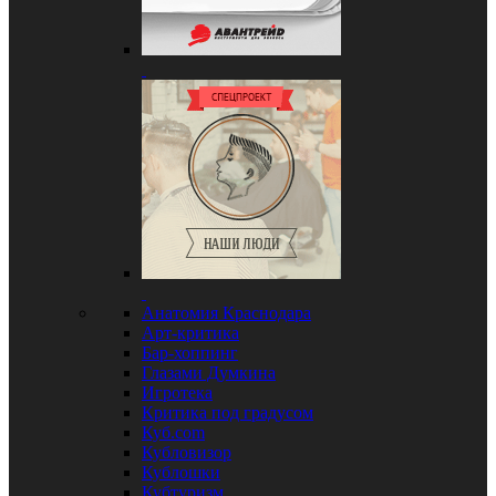
Анатомия Краснодара
Арт-критика
Бар-хоппинг
Глазами Думкина
Игротека
Критика под градусом
Куб.com
Кубловизор
Кублошки
Кубтуризм