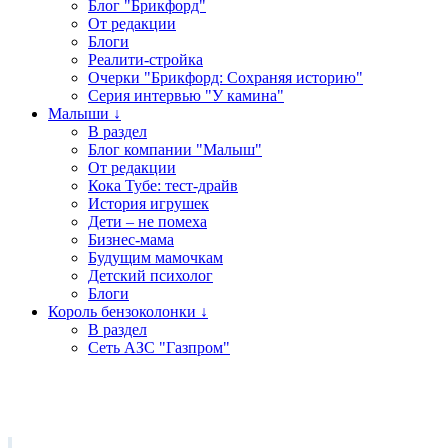
Блог "Брикфорд"
От редакции
Блоги
Реалити-стройка
Очерки "Брикфорд: Сохраняя историю"
Серия интервью "У камина"
Малыши ↓
В раздел
Блог компании "Малыш"
От редакции
Кока Тубе: тест-драйв
История игрушек
Дети – не помеха
Бизнес-мама
Будущим мамочкам
Детский психолог
Блоги
Король бензоколонки ↓
В раздел
Сеть АЗС "Газпром"