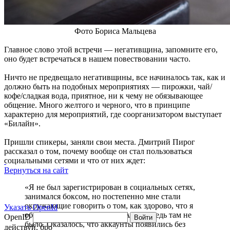
Фото Бориса Мальцева
Главное слово этой встречи — негативщина, запомните его,
оно будет встречаться в нашем повествовании часто.
Ничто не предвещало негативщины, все начиналось так, как и
должно быть на подобных мероприятиях — пирожки, чай/
кофе/сладкая вода, приятное, ни к чему не обязывающее
общение. Много желтого и черного, что в принципе
характерно для мероприятий, где соорганизатором выступает
«Билайн».
Пришли спикеры, заняли свои места. Дмитрий Пирог
рассказал о том, почему вообще он стал пользоваться
социальными сетями и что от них ждет:
Вернуться на сайт
«Я не был зарегистрирован в социальных сетях,
занимался боксом, но постепенно мне стали
окружающие говорить о том, как здорово, что я
Указать OpenId
общаюсь с ними в онлайне. А меня ведь там не
OpenID
Войти
было. Оказалось, что аккаунты появились без
действуй, бро