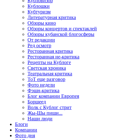
Кубловизор
Кублошки
Кубтуризм
Литературная критика
Обзоры кино
Обзоры концертов и спектаклей
Обзоры кубанской блогосферы
От редакции
Ред осмотр
Ресторанная критика
Ресторанная не-критика
Рецепты на Кублоге
Светская хроника
Театральная критика
ТоТ еще разговор
Фото недели
Фэшн-критика
Блог компании Европея
Борщеед
Волк с Кублог стрит
Жы-Шы пиши...
Наши люди
Блоги
Компании
Фото дня