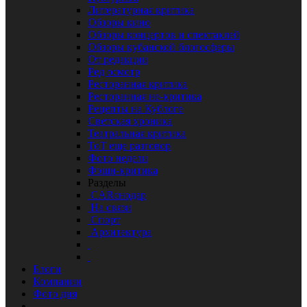
Литературная критика
Обзоры кино
Обзоры концертов и спектаклей
Обзоры кубанской блогосферы
От редакции
Ред осмотр
Ресторанная критика
Ресторанная не-критика
Рецепты на Кублоге
Светская хроника
Театральная критика
ТоТ еще разговор
Фото недели
Фэшн-критика
Разделы
CARснодар
На связи
Спорт
Архитектура
Блоги
Компании
Фото дня