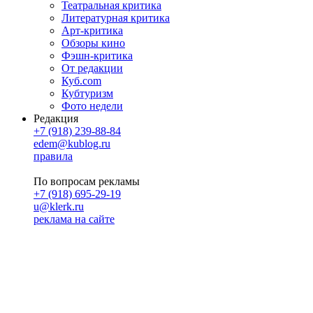
Театральная критика
Литературная критика
Арт-критика
Обзоры кино
Фэшн-критика
От редакции
Куб.com
Кубтуризм
Фото недели
Редакция
+7 (918) 239-88-84
edem@kublog.ru
правила
По вопросам рекламы
+7 (918) 695-29-19
u@klerk.ru
реклама на сайте
PR
Илона Полянская
pr@kublog.ru
Клубок социума
Кублогимн