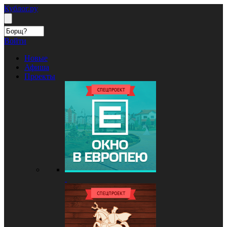
Кублог.ру
Войти
Новые
Афиша
Проекты