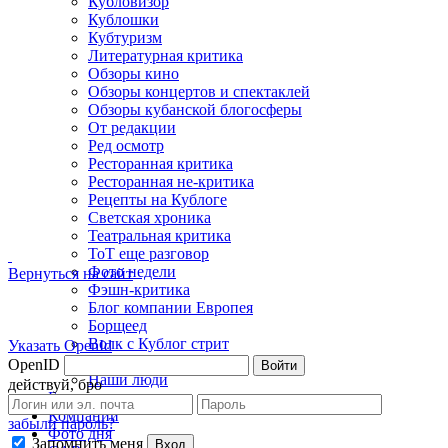
Кубловизор
Кублошки
Кубтуризм
Литературная критика
Обзоры кино
Обзоры концертов и спектаклей
Обзоры кубанской блогосферы
От редакции
Ред осмотр
Ресторанная критика
Ресторанная не-критика
Рецепты на Кублоге
Светская хроника
Театральная критика
ТоТ еще разговор
Фото недели
Вернуться на сайт
Фэшн-критика
Блог компании Европея
Борщеед
Волк с Кублог стрит
Указать OpenId
Жы-Шы пиши...
OpenID
Войти
Наши люди
действуй, бро
Блоги
Компании
забыли пароль?
Фото дня
Запомнить меня
Вход