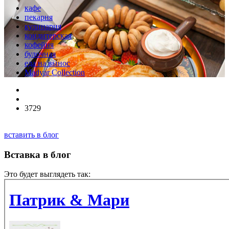
кафе
пекарня
кулинария
кондитерская
кофейня
булочная
еда на вынос
Madyar Collection
3729
вставить в блог
Вставка в блог
Это будет выглядеть так: