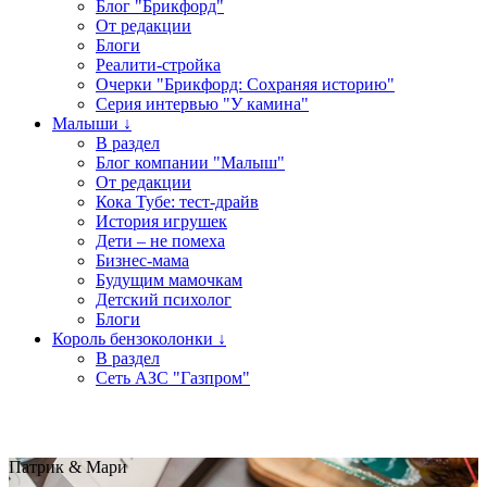
Блог "Брикфорд"
От редакции
Блоги
Реалити-стройка
Очерки "Брикфорд: Сохраняя историю"
Серия интервью "У камина"
Малыши ↓
В раздел
Блог компании "Малыш"
От редакции
Кока Тубе: тест-драйв
История игрушек
Дети – не помеха
Бизнес-мама
Будущим мамочкам
Детский психолог
Блоги
Король бензоколонки ↓
В раздел
Сеть АЗС "Газпром"
Патрик & Мари