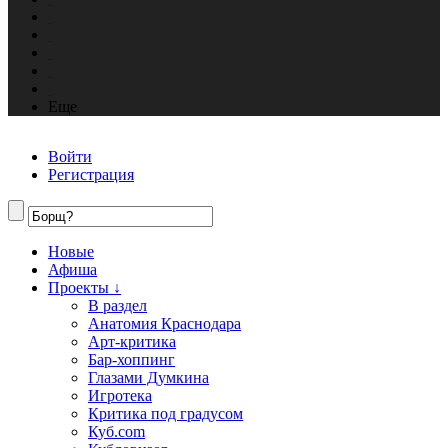
Еще
Войти
Регистрация
Новые
Афиша
Проекты ↓
В раздел
Анатомия Краснодара
Арт-критика
Бар-хоппинг
Глазами Думкина
Игротека
Критика под градусом
Куб.com