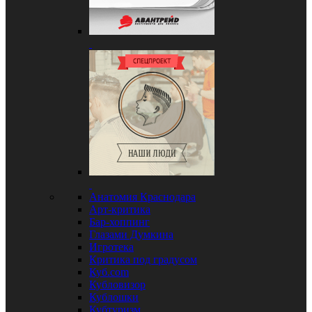
Анатомия Краснодара
Арт-критика
Бар-хоппинг
Глазами Думкина
Игротека
Критика под градусом
Куб.com
Кубловизор
Кублошки
Кубтуризм