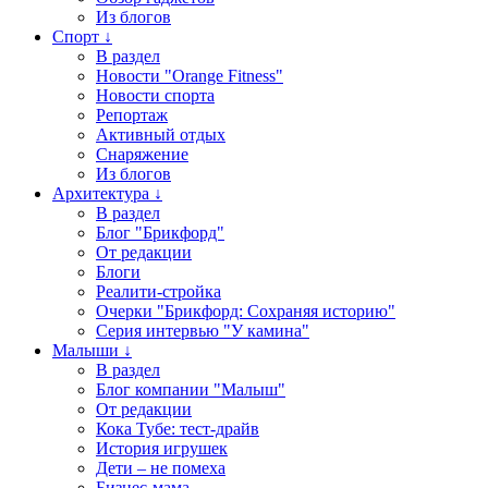
Из блогов
Спорт ↓
В раздел
Новости "Orange Fitness"
Новости спорта
Репортаж
Активный отдых
Снаряжение
Из блогов
Архитектура ↓
В раздел
Блог "Брикфорд"
От редакции
Блоги
Реалити-стройка
Очерки "Брикфорд: Сохраняя историю"
Серия интервью "У камина"
Малыши ↓
В раздел
Блог компании "Малыш"
От редакции
Кока Тубе: тест-драйв
История игрушек
Дети – не помеха
Бизнес-мама