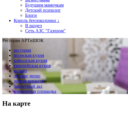
Будущим мамочкам
Детский психолог
Блоги
Король бензоколонки ↓
В раздел
Сеть АЗС "Газпром"
Ресторан АРТиШОК
ресторан
японская кухня
кавказская кухня
европейская кухня
кальян
детское меню
летняя веранда
банкетный зал
концертная площадка
На карте