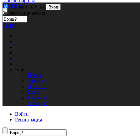
забыли пароль?
Кублог.ру
Запомнить меня
Вход
Зарегистрироваться
Войти
Еще
Новые
Афиша
Проекты
Блоги
Компании
Фото дня
Войти
Регистрация