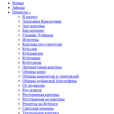
Новые
Афиша
Проекты ↓
В раздел
Анатомия Краснодара
Арт-критика
Бар-хоппинг
Глазами Думкина
Игротека
Критика под градусом
Куб.com
Кубловизор
Кублошки
Кубтуризм
Литературная критика
Обзоры кино
Обзоры концертов и спектаклей
Обзоры кубанской блогосферы
От редакции
Ред осмотр
Ресторанная критика
Ресторанная не-критика
Рецепты на Кублоге
Светская хроника
Театральная критика