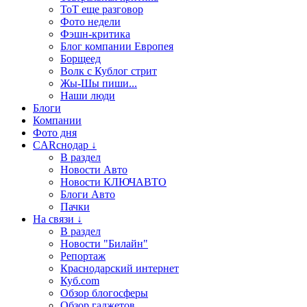
ТоТ еще разговор
Фото недели
Фэшн-критика
Блог компании Европея
Борщеед
Волк с Кублог стрит
Жы-Шы пиши...
Наши люди
Блоги
Компании
Фото дня
CARснодар ↓
В раздел
Новости Авто
Новости КЛЮЧАВТО
Блоги Авто
Пачки
На связи ↓
В раздел
Новости "Билайн"
Репортаж
Краснодарский интернет
Куб.com
Обзор блогосферы
Обзор гаджетов