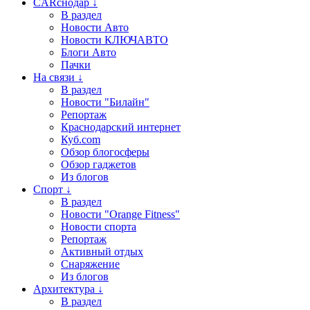
CARснодар ↓
В раздел
Новости Авто
Новости КЛЮЧАВТО
Блоги Авто
Пачки
На связи ↓
В раздел
Новости "Билайн"
Репортаж
Краснодарский интернет
Куб.com
Обзор блогосферы
Обзор гаджетов
Из блогов
Спорт ↓
В раздел
Новости "Orange Fitness"
Новости спорта
Репортаж
Активный отдых
Снаряжение
Из блогов
Архитектура ↓
В раздел