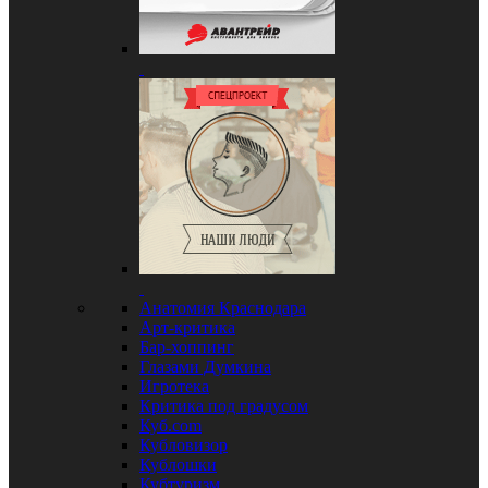
Анатомия Краснодара
Арт-критика
Бар-хоппинг
Глазами Думкина
Игротека
Критика под градусом
Куб.com
Кубловизор
Кублошки
Кубтуризм