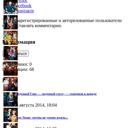
Кублог
Facebook
Вконтакте
Только зарегистрированные и авторизованные пользователи
могут оставлять комментарии.
Информация
подписаться
Подписчики:
0
Публикации: 68
Блог ↓
«Медовый Спас — медовый стол», — говорили в народе
18 августа 2014, 18:04
Silver Stone- мечты не умеют ждать...