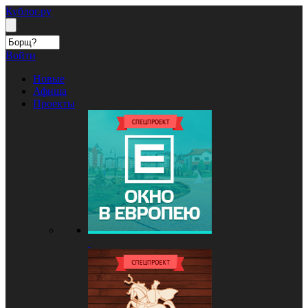
Кублог.ру
Войти
Новые
Афиша
Проекты