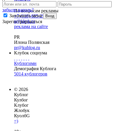
правила
забыли пароль?
По вопросам рекламы
Запомнить меня
+7 (918) 695-29-19
Вход
u@klerk.ru
Зарегистрироваться
реклама на сайте
PR
Илона Полянская
pr@kublog.ru
Клубок социума
Кублогимн
Демография Кублога
5014 кублогеров
© 2026
Кублог
Кулбог
Клубог
Жлобук
КуолбG
=)