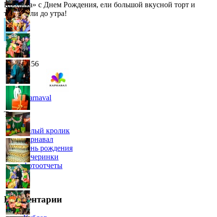
Кролика» с Днем Рождения, ели большой вкусной торт и
танцевали до утра!
2156
Karnaval
Теги
белый кролик
карнавал
день рождения
вечеринки
фотоотчеты
Комментарии