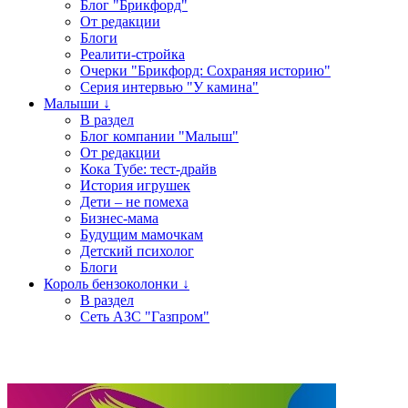
Блог "Брикфорд"
От редакции
Блоги
Реалити-стройка
Очерки "Брикфорд: Сохраняя историю"
Серия интервью "У камина"
Малыши ↓
В раздел
Блог компании "Малыш"
От редакции
Кока Тубе: тест-драйв
История игрушек
Дети – не помеха
Бизнес-мама
Будущим мамочкам
Детский психолог
Блоги
Король бензоколонки ↓
В раздел
Сеть АЗС "Газпром"