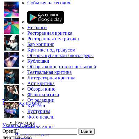
События на сегодня
Не блоги
Ресторанная критика
Ресторанная не-критика
Бар-хоппинг
Критика под градусом
Обзоры кубанской блогосферы
Кублошки
Обзоры концертов и спектаклей
Театральная критика
Литературная критика
Арт-критика
Обзоры кино
Фэшн-критика
От редакции
Вернуться на сайт
Куб.com
Кубтуризм
Фото недели
Редакция
Указать OpenId
+7 (918) 239-88-84
OpenID
Войти
edem@kublog.ru
действуй, бро