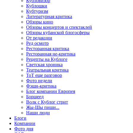
Кубловизор
Кублошки
Кубтуризм
Литературная критика
Обзоры кино
Обзоры концертов и спектаклей
Обзоры кубанской блогосферы
От редакции
Ред осмотр
Ресторанная критика
Ресторанная не-критика
Рецепты на Кублоге
Светская хроника
Театральная критика
ТоТ еще разговор
Фото недели
Фэшн-критика
Блог компании Европея
Борщеед
Волк с Кублог стрит
Жы-Шы пиши...
Наши люди
Блоги
Компании
Фото дня