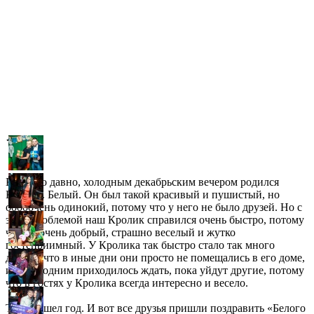
◀
▶
Когда-то давно, холодным декабрьским вечером родился
Кролик. Белый. Он был такой красивый и пушистый, но
ооооочень одинокий, потому что у него не было друзей. Но с
этой проблемой наш Кролик справился очень быстро, потому
что он очень добрый, страшно веселый и жутко
гостеприимный. У Кролика так быстро стало так много
друзей, что в иные дни они просто не помещались в его доме,
и тогда одним приходилось ждать, пока уйдут другие, потому
что в гостях у Кролика всегда интересно и весело.
Так прошел
год. И вот все друзья пришли поздравить «Белого