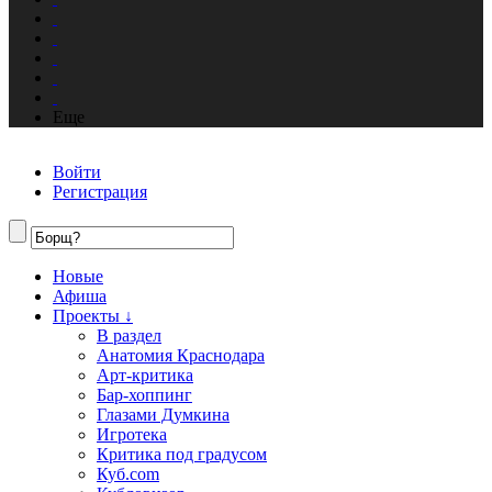
Еще
Войти
Регистрация
Новые
Афиша
Проекты ↓
В раздел
Анатомия Краснодара
Арт-критика
Бар-хоппинг
Глазами Думкина
Игротека
Критика под градусом
Куб.com