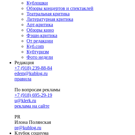
Кублошки
Обзоры концертов и спектаклей
Театральная критика
Литературная критика
Арт-критика
Обзоры кино
Фэшн-критика
От редакции
Куб.com
Кубтуризм
Фото недели
Редакция
+7 (918) 239-88-84
edem@kublog.ru
правила
По вопросам рекламы
+7 (918) 695-29-19
u@klerk.ru
реклама на сайте
PR
Илона Полянская
pr@kublog.ru
Клубок социума