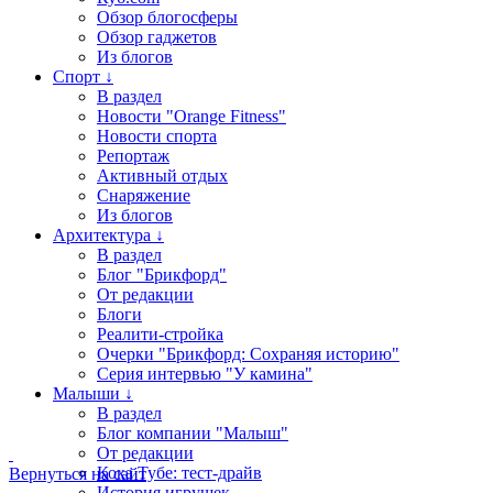
Обзор блогосферы
Обзор гаджетов
Из блогов
Спорт ↓
В раздел
Новости "Orange Fitness"
Новости спорта
Репортаж
Активный отдых
Снаряжение
Из блогов
Архитектура ↓
В раздел
Блог "Брикфорд"
От редакции
Блоги
Реалити-стройка
Очерки "Брикфорд: Сохраняя историю"
Серия интервью "У камина"
Малыши ↓
В раздел
Блог компании "Малыш"
От редакции
Кока Тубе: тест-драйв
Вернуться на сайт
История игрушек