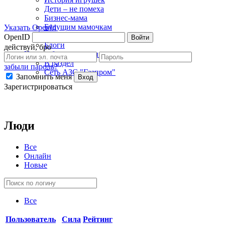
Дети – не помеха
Бизнес-мама
Будущим мамочкам
Указать OpenId
Детский психолог
OpenID
Войти
Блоги
действуй, бро
Король бензоколонки ↓
В раздел
забыли пароль?
Сеть АЗС "Газпром"
Запомнить меня
Вход
Зарегистрироваться
Люди
Все
Онлайн
Новые
Все
Пользователь
Сила
Рейтинг