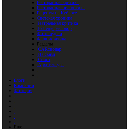
Ресторанная критика
Ресторанная не-критика
Рецепты на Кублоге
Светская хроника
Театральная критика
ТоТ еще разговор
Фото недели
Фэшн-критика
Разделы
CARснодар
На связи
Спорт
Архитектура
Блоги
Компании
Фото дня
Еще