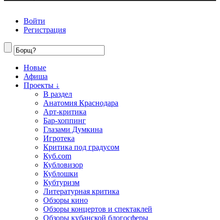
Войти
Регистрация
Новые
Афиша
Проекты ↓
В раздел
Анатомия Краснодара
Арт-критика
Бар-хоппинг
Глазами Думкина
Игротека
Критика под градусом
Куб.com
Кубловизор
Кублошки
Кубтуризм
Литературная критика
Обзоры кино
Обзоры концертов и спектаклей
Обзоры кубанской блогосферы