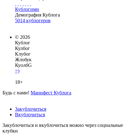
Кублогимн
Демография Кублога
5014 кублогеров
© 2026
Кублог
Кулбог
Клубог
Жлобук
КуолбG
=)
18+
Будь с нами!
Манифест Кублога
Закублочиться
Вкублочиться
Закублочиться и вкублочиться можно через социальные
клубки