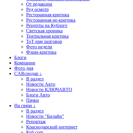
От редакции
Ред осмотр
Ресторанная критика
Ресторанная не-критика
Рецепты на Кублоге
Светская хроника
Театральная критика
ТоТ еще разговор
Фото недели
Фэшн-критика
Блоги
Компании
Фото дня
CARснодар ↓
В раздел
Новости Авто
Новости КЛЮЧАВТО
Блоги Авто
Пачки
На связи ↓
В раздел
Новости "Билайн"
Репортаж
Краснодарский интернет
Куб.com