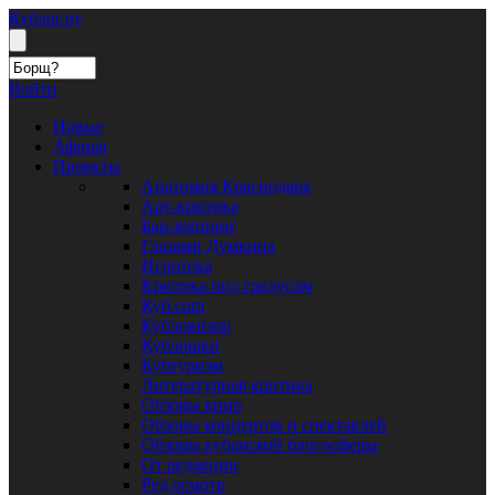
Кублог.ру
Войти
Новые
Афиша
Проекты
Анатомия Краснодара
Арт-критика
Бар-хоппинг
Глазами Думкина
Игротека
Критика под градусом
Куб.com
Кубловизор
Кублошки
Кубтуризм
Литературная критика
Обзоры кино
Обзоры концертов и спектаклей
Обзоры кубанской блогосферы
От редакции
Ред осмотр