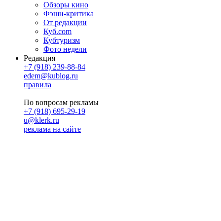
Обзоры кино
Фэшн-критика
От редакции
Куб.com
Кубтуризм
Фото недели
Редакция
+7 (918) 239-88-84
edem@kublog.ru
правила
По вопросам рекламы
+7 (918) 695-29-19
u@klerk.ru
реклама на сайте
PR
Илона Полянская
pr@kublog.ru
Клубок социума
Кублогимн
Демография Кублога
5014 кублогеров