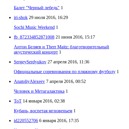
Балет "Черный лебедь"
1
iri-shok
29 июля 2016, 16:29
Sochi Music Weekend
1
fb_872334852871008
21 июня 2016, 15:17
Антон Беляев и Therr Maitz: благотворительный
акустический концерт
1
SergeySerdyukov
27 апреля 2016, 11:36
Официальные соревнования по пляжному футболу
1
AnatoliyAlexeev
7 апреля 2016, 00:52
Человек и Метагалактика
1
ToT
14 января 2016, 02:38
Кубань, воспетая мгновеньем
1
id220552706
6 января 2016, 17:35