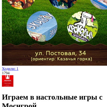
Ходили:
1
1794
Играем в настольные игры с
Мосигрой