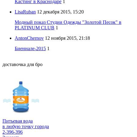
Кастинг в Краснодаре
1
LisaRuban
12 декабря 2015, 15:20
Модный показ Студии Одежды "Золотой Песок" в
PLATINUM CLUB
1
AntonChernov
12 ноября 2015, 21:18
Биеннале-2015
1
доставочка для бро
Питьевая вода
в любую точку города
2-396-396