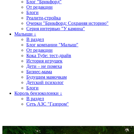
Блог "Брикфорд"
От редакции
Блоги
Реалити-стройка
Очерки "Брикфорд: Сохраняя историю"
Серия интервью "У камина"
Малыши ↓
В раздел
Блог компании "Малыш"
От редакции
Кока Тубе: тест-драйв
История игрушек
Дети – не помеха
Бизнес-мама
Будущим мамочкам
Детский психолог
Блоги
Король бензоколонки ↓
В раздел
Сеть АЗС "Газпром"