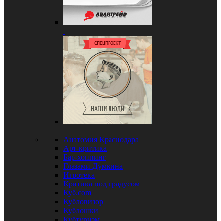
Анатомия Краснодара
Арт-критика
Бар-хоппинг
Глазами Думкина
Игротека
Критика под градусом
Куб.com
Кубловизор
Кублошки
Кубтуризм