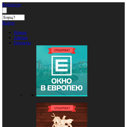
Кублог.ру
Войти
Новые
Афиша
Проекты