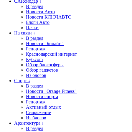
CARснодар ↓
В раздел
Новости Авто
Новости КЛЮЧАВТО
Блоги Авто
Пачки
На связи ↓
В раздел
Новости "Билайн"
Репортаж
Краснодарский интернет
Куб.com
Обзор блогосферы
Обзор гаджетов
Из блогов
Спорт ↓
В раздел
Новости "Orange Fitness"
Новости спорта
Репортаж
Активный отдых
Снаряжение
Из блогов
Архитектура ↓
В раздел