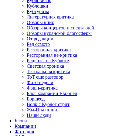
Кубловизор
Кублошки
Кубтуризм
Литературная критика
Обзоры кино
Обзоры концертов и спектаклей
Обзоры кубанской блогосферы
От редакции
Ред осмотр
Ресторанная критика
Ресторанная не-критика
Рецепты на Кублоге
Светская хроника
Театральная критика
ТоТ еще разговор
Фото недели
Фэшн-критика
Блог компании Европея
Борщеед
Волк с Кублог стрит
Жы-Шы пиши...
Наши люди
Блоги
Компании
Фото дня