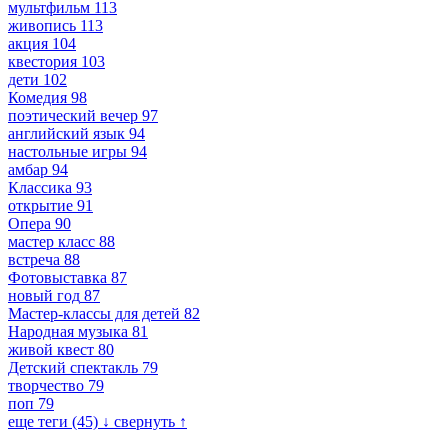
мультфильм
113
живопись
113
акция
104
квестория
103
дети
102
Комедия
98
поэтический вечер
97
английский язык
94
настольные игры
94
амбар
94
Классика
93
открытие
91
Опера
90
мастер класс
88
встреча
88
Фотовыставка
87
новый год
87
Мастер-классы для детей
82
Народная музыка
81
живой квест
80
Детский спектакль
79
творчество
79
поп
79
еще теги (45) ↓
свернуть ↑