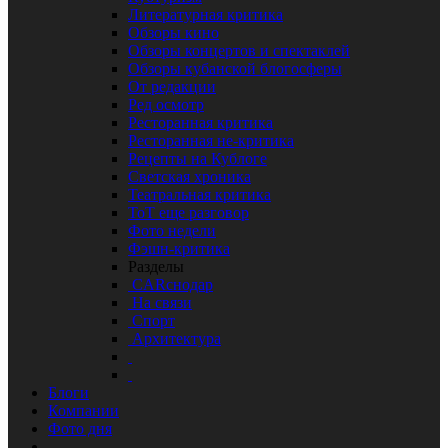
Литературная критика
Обзоры кино
Обзоры концертов и спектаклей
Обзоры кубанской блогосферы
От редакции
Ред осмотр
Ресторанная критика
Ресторанная не-критика
Рецепты на Кублоге
Светская хроника
Театральная критика
ТоТ еще разговор
Фото недели
Фэшн-критика
Разделы
CARснодар
На связи
Спорт
Архитектура
Блоги
Компании
Фото дня