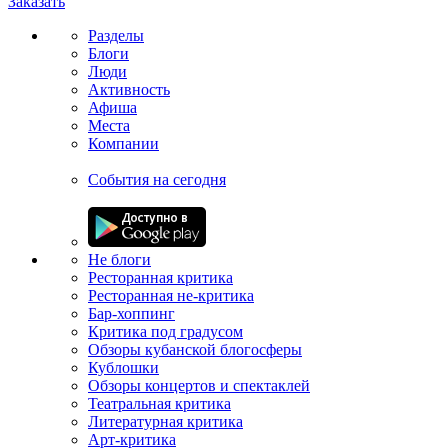
Заказать
Разделы
Блоги
Люди
Активность
Афиша
Места
Компании
События на сегодня
Не блоги
Ресторанная критика
Ресторанная не-критика
Бар-хоппинг
Критика под градусом
Обзоры кубанской блогосферы
Кублошки
Обзоры концертов и спектаклей
Театральная критика
Литературная критика
Арт-критика