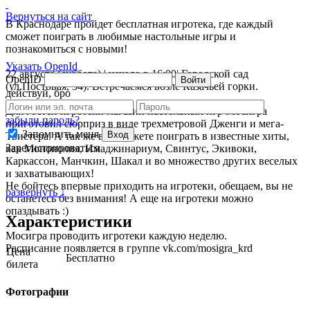
Вернуться на сайт
В Краснодаре пройдет бесплатная игротека, где каждый
сможет поиграть в любимые настольные игры и
познакомиться с новыми!
Указать OpenId
22 августа (суббота) | начало в 16:00| Городской сад
OpenID
Войти
(ул.Постовая, 34). Встречаемся возле Казачьей горки.
действуй, бро
Для гостей игротеки магазин настольных игр Мосигра
забыли пароль?
приготовил сюрприз в виде трехметровой Дженги и мега-
Запомнить меня
Вход
Твистера. А так же вы сможете поиграть в известные хиты,
Зарегистрироваться
как Монополия, Имаджинариум, Свинтус, Экивоки,
Каркассон, Манчкин, Шакал и во множество других веселых
и захватывающих!
Не бойтесь впервые приходить на игротеки, обещаем, вы не
развернуть ↓
останетесь без внимания! А еще на игротеки можно
опаздывать :)
Характеристики
Мосигра проводить игротеки каждую неделю.
Расписание появляется в группе vk.com/mosigra_krd
Цена
Бесплатно
билета
Фотографии