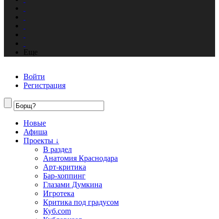
Еще
Войти
Регистрация
Новые
Афиша
Проекты ↓
В раздел
Анатомия Краснодара
Арт-критика
Бар-хоппинг
Глазами Думкина
Игротека
Критика под градусом
Куб.com