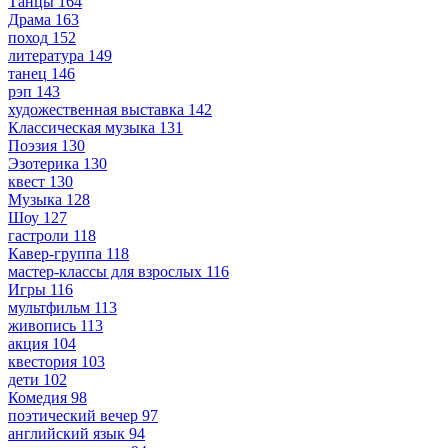
Танцы
164
Драма
163
поход
152
литература
149
танец
146
рэп
143
художественная выставка
142
Классическая музыка
131
Поэзия
130
Эзотерика
130
квест
130
Музыка
128
Шоу
127
гастроли
118
Кавер-группа
118
мастер-классы для взрослых
116
Игры
116
мультфильм
113
живопись
113
акция
104
квестория
103
дети
102
Комедия
98
поэтический вечер
97
английский язык
94