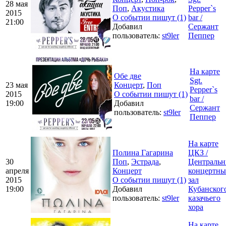
28 мая
Поп
,
Акустика
Pepper`s
2015
О событии пишут (1)
bar /
21:00
Добавил
Сержант
пользователь:
st9ler
Пеппер
На карте
Обе две
Sgt.
23 мая
Концерт
,
Поп
Pepper`s
2015
О событии пишут (1)
bar /
19:00
Добавил
Сержант
пользователь:
st9ler
Пеппер
На карте
Полина Гагарина
ЦКЗ /
30
Поп
,
Эстрада
,
Централь
апреля
Концерт
концертн
2015
О событии пишут (1)
зал
19:00
Добавил
Кубанског
пользователь:
st9ler
казачьего
хора
На карте