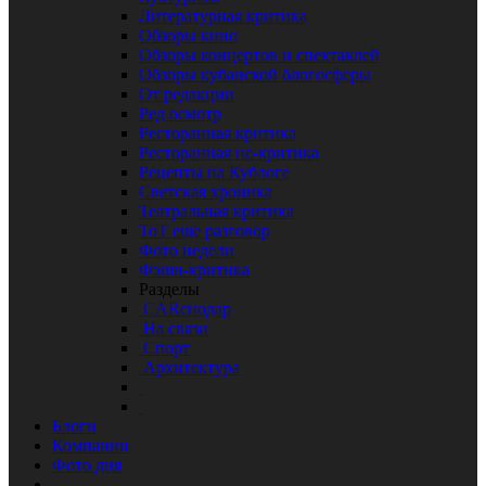
Литературная критика
Обзоры кино
Обзоры концертов и спектаклей
Обзоры кубанской блогосферы
От редакции
Ред осмотр
Ресторанная критика
Ресторанная не-критика
Рецепты на Кублоге
Светская хроника
Театральная критика
ТоТ еще разговор
Фото недели
Фэшн-критика
Разделы
CARснодар
На связи
Спорт
Архитектура
Блоги
Компании
Фото дня