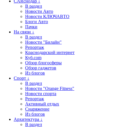
CARснодар ↓
В раздел
Новости Авто
Новости КЛЮЧАВТО
Блоги Авто
Пачки
На связи ↓
В раздел
Новости "Билайн"
Репортаж
Краснодарский интернет
Куб.com
Обзор блогосферы
Обзор гаджетов
Из блогов
Спорт ↓
В раздел
Новости "Orange Fitness"
Новости спорта
Репортаж
Активный отдых
Снаряжение
Из блогов
Архитектура ↓
В раздел