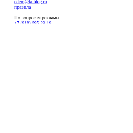
edem@kublog.ru
правила
По вопросам рекламы
+7 (918) 695-29-19
u@klerk.ru
реклама на сайте
PR
Илона Полянская
pr@kublog.ru
Клубок социума
Кублогимн
Демография Кублога
5014 кублогеров
© 2026
Кублог
Кулбог
Клубог
Жлобук
КуолбG
=)