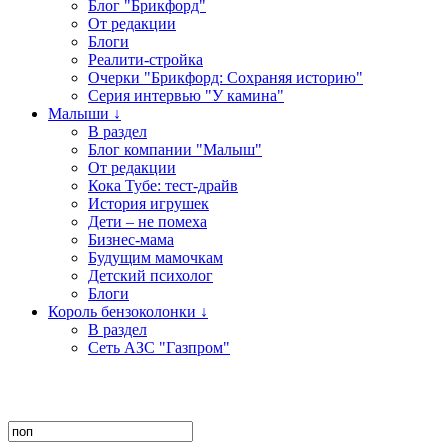
Блог "Брикфорд"
От редакции
Блоги
Реалити-стройка
Очерки "Брикфорд: Сохраняя историю"
Серия интервью "У камина"
Малыши ↓
В раздел
Блог компании "Малыш"
От редакции
Кока Тубе: тест-драйв
История игрушек
Дети – не помеха
Бизнес-мама
Будущим мамочкам
Детский психолог
Блоги
Король бензоколонки ↓
В раздел
Сеть АЗС "Газпром"