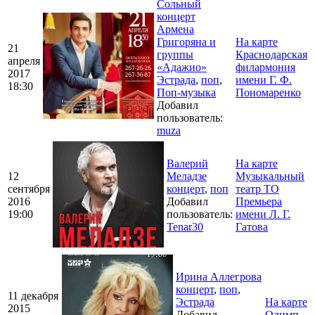
Сольный
концерт
Армена
Григоряна и
На карте
21
группы
Краснодарская
апреля
«Адажио»
филармония
2017
Эстрада
,
поп
,
имени Г. Ф.
18:30
Поп-музыка
Пономаренко
Добавил
пользователь:
muza
Валерий
На карте
12
Меладзе
Музыкальный
сентября
концерт
,
поп
театр ТО
2016
Добавил
Премьера
19:00
пользователь:
имени Л. Г.
Tenar30
Гатова
Ирина Аллегрова
концерт
,
поп
,
11 декабря
Эстрада
На карте
2015
Добавил
Олимп