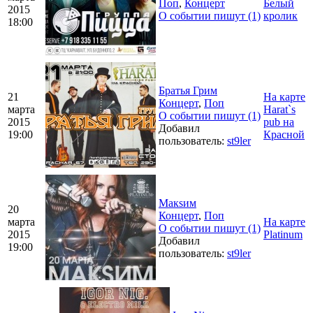
Поп
,
Концерт
Белый
2015
О событии пишут (1)
кролик
18:00
Братья Грим
21
На карте
Концерт
,
Поп
марта
Harat`s
О событии пишут (1)
2015
pub на
Добавил
19:00
Красной
пользователь:
st9ler
Макsим
20
Концерт
,
Поп
марта
На карте
О событии пишут (1)
2015
Platinum
Добавил
19:00
пользователь:
st9ler