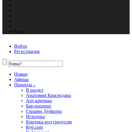
Еще
Войти
Регистрация
Новые
Афиша
Проекты ↓
В раздел
Анатомия Краснодара
Арт-критика
Бар-хоппинг
Глазами Думкина
Игротека
Критика под градусом
Куб.com