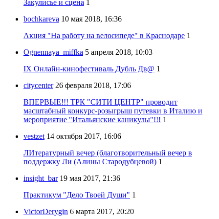
Закулисье и сцена
1
bochkareva
10 мая 2018, 16:36
Акция "На работу на велосипеде" в Краснодаре
1
Ognennaya_miffka
5 апреля 2018, 10:03
IX Онлайн-кинофестиваль Дубль Дв@
1
citycenter
26 февраля 2018, 17:06
ВПЕРВЫЕ!!! ТРК "СИТИ ЦЕНТР" проводит
масштабный конкурс-розыгрыш путевки в Италию и
мероприятие "Итальянские каникулы"!!!
1
vestzet
14 октября 2017, 16:06
ЛИтературный вечер (благотворительный вечер в
поддержку Ли (Алины Стародубцевой)
1
insight_bar
19 мая 2017, 21:36
Практикум "Дело Твоей Души"
1
VictorDerygin
6 марта 2017, 20:20