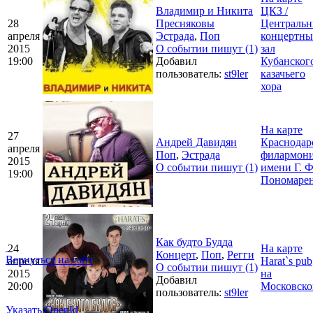
Владимир и Никита
ЦКЗ /
28
Пресняковы
Централь
апреля
Эстрада
,
Поп
концертн
2015
О событии пишут (1)
зал
19:00
Добавил
Кубанског
пользователь:
st9ler
казачьего
хора
На карте
27
Андрей Давидян
Краснодар
апреля
Поп
,
Эстрада
филармон
2015
О событии пишут (1)
имени Г. Ф
19:00
Пономаре
Как будто Будда
24
На карте
Концерт
,
Поп
,
Регги
Вернуться на сайт
апреля
Harat`s pub
О событии пишут (1)
2015
на
Добавил
20:00
Московско
пользователь:
st9ler
Указать OpenId