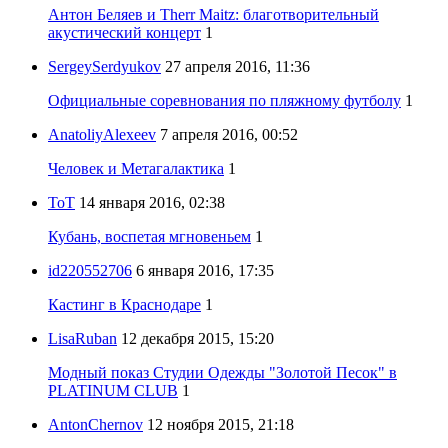
Антон Беляев и Therr Maitz: благотворительный
акустический концерт
1
SergeySerdyukov
27 апреля 2016, 11:36
Официальные соревнования по пляжному футболу
1
AnatoliyAlexeev
7 апреля 2016, 00:52
Человек и Метагалактика
1
ToT
14 января 2016, 02:38
Кубань, воспетая мгновеньем
1
id220552706
6 января 2016, 17:35
Кастинг в Краснодаре
1
LisaRuban
12 декабря 2015, 15:20
Модный показ Студии Одежды "Золотой Песок" в
PLATINUM CLUB
1
AntonChernov
12 ноября 2015, 21:18