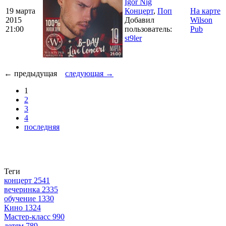
Igor Nig
19 марта
Концерт
,
Поп
На карте
2015
Добавил
Wilson
21:00
пользователь:
Pub
st9ler
← предыдущая
следующая →
1
2
3
4
последняя
Теги
концерт
2541
вечеринка
2335
обучение
1330
Кино
1324
Мастер-класс
990
детям
789