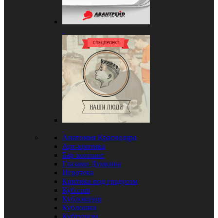
Анатомия Краснодара
Арт-критика
Бар-хоппинг
Глазами Думкина
Игротека
Критика под градусом
Куб.com
Кубловизор
Кублошки
Кубтуризм