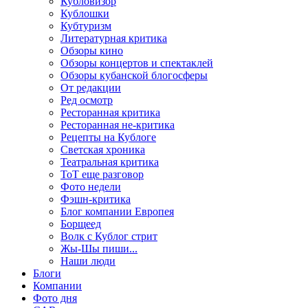
Кубловизор
Кублошки
Кубтуризм
Литературная критика
Обзоры кино
Обзоры концертов и спектаклей
Обзоры кубанской блогосферы
От редакции
Ред осмотр
Ресторанная критика
Ресторанная не-критика
Рецепты на Кублоге
Светская хроника
Театральная критика
ТоТ еще разговор
Фото недели
Фэшн-критика
Блог компании Европея
Борщеед
Волк с Кублог стрит
Жы-Шы пиши...
Наши люди
Блоги
Компании
Фото дня