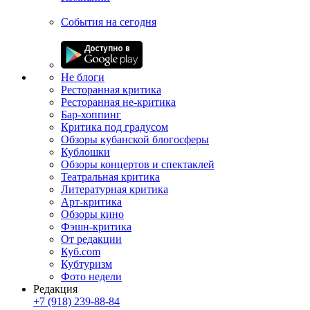
События на сегодня
Не блоги
Ресторанная критика
Ресторанная не-критика
Бар-хоппинг
Критика под градусом
Обзоры кубанской блогосферы
Кублошки
Обзоры концертов и спектаклей
Театральная критика
Литературная критика
Арт-критика
Обзоры кино
Фэшн-критика
От редакции
Куб.com
Кубтуризм
Фото недели
Редакция
+7 (918) 239-88-84