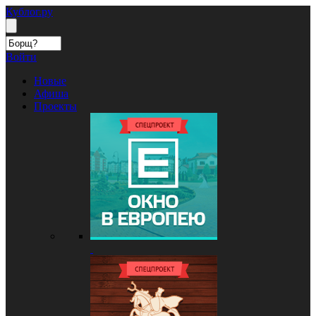
Кублог.ру
Войти
Новые
Афиша
Проекты