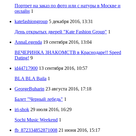
Портрет на заказ по фото или с натуры в Москве и
онлайн
1
katefashiongroup
5 декабря 2016, 13:31
День открытых дверей "Kate Fashion Group"
1
AnnaLegenda
19 сентября 2016, 13:04
ВЕЧЕРИНКА ЗНАКОМСТВ в Краснодаре!! Speed
Dating!
9
id44717900
13 сентября 2016, 10:57
BLA BLA Baila
1
GeorgeBuharin
23 августа 2016, 17:18
Балет "Черный лебедь"
1
iri-shok
29 июля 2016, 16:29
Sochi Music Weekend
1
fb_872334852871008
21 июня 2016, 15:17