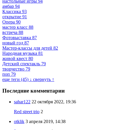
настольные игры
94
амбар
94
Классика
93
открытие
91
Опера
90
мастер класс
88
встреча
88
Фотовыставка
87
новый год
87
Мастер-классы для детей
82
Народная музыка
81
живой квест
80
Детский спектакль
79
творчество
79
поп
79
еще теги (45) ↓
свернуть ↑
Последние комментарии
sahar122
22 октября 2022, 19:36
Red street trio
2
otklik
3 апреля 2019, 14:38