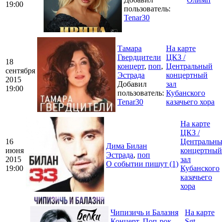
19:00
пользователь:
Tenar30
Тамара
На карте
Гвердцители
ЦКЗ /
18
концерт
,
поп
,
Центральный
сентября
Эстрада
концертный
2015
Добавил
зал
19:00
пользователь:
Кубанского
Tenar30
казачьего хора
На карте
ЦКЗ /
16
Центральн
Дима Билан
июня
концертный
Эстрада
,
поп
2015
зал
О событии пишут (1)
19:00
Кубанского
казачьего
хора
Чипизичь и Балазня
На карте
Концерт
,
Поп-рок
,
Sgt.