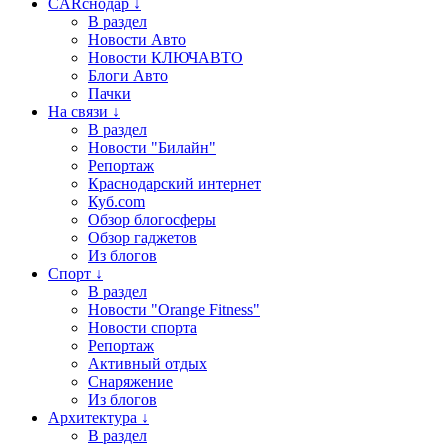
CARснодар ↓
В раздел
Новости Авто
Новости КЛЮЧАВТО
Блоги Авто
Пачки
На связи ↓
В раздел
Новости "Билайн"
Репортаж
Краснодарский интернет
Куб.com
Обзор блогосферы
Обзор гаджетов
Из блогов
Спорт ↓
В раздел
Новости "Orange Fitness"
Новости спорта
Репортаж
Активный отдых
Снаряжение
Из блогов
Архитектура ↓
В раздел