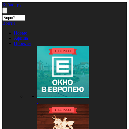
Кублог.ру
Войти
Новые
Афиша
Проекты