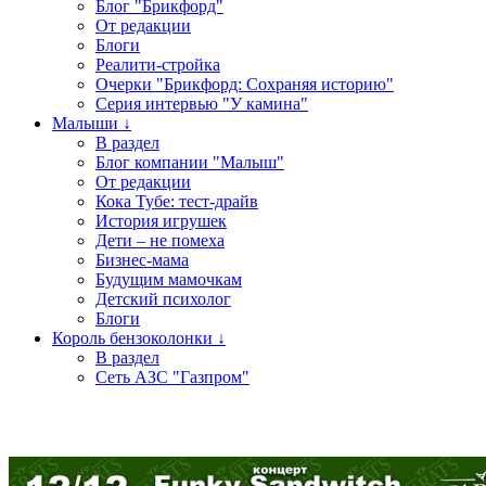
Блог "Брикфорд"
От редакции
Блоги
Реалити-стройка
Очерки "Брикфорд: Сохраняя историю"
Серия интервью "У камина"
Малыши ↓
В раздел
Блог компании "Малыш"
От редакции
Кока Тубе: тест-драйв
История игрушек
Дети – не помеха
Бизнес-мама
Будущим мамочкам
Детский психолог
Блоги
Король бензоколонки ↓
В раздел
Сеть АЗС "Газпром"