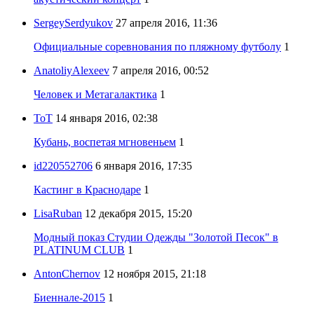
SergeySerdyukov
27 апреля 2016, 11:36
Официальные соревнования по пляжному футболу
1
AnatoliyAlexeev
7 апреля 2016, 00:52
Человек и Метагалактика
1
ToT
14 января 2016, 02:38
Кубань, воспетая мгновеньем
1
id220552706
6 января 2016, 17:35
Кастинг в Краснодаре
1
LisaRuban
12 декабря 2015, 15:20
Модный показ Студии Одежды "Золотой Песок" в
PLATINUM CLUB
1
AntonChernov
12 ноября 2015, 21:18
Биеннале-2015
1