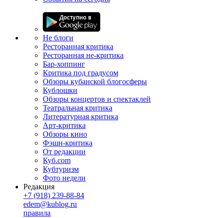
Не блоги
Ресторанная критика
Ресторанная не-критика
Бар-хоппинг
Критика под градусом
Обзоры кубанской блогосферы
Кублошки
Обзоры концертов и спектаклей
Театральная критика
Литературная критика
Арт-критика
Обзоры кино
Фэшн-критика
От редакции
Куб.com
Кубтуризм
Фото недели
Редакция
+7 (918) 239-88-84
edem@kublog.ru
правила