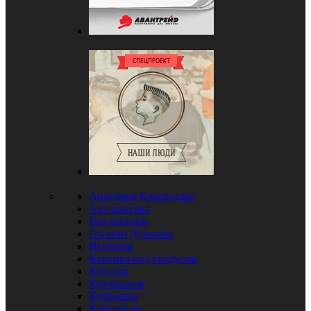
Анатомия Краснодара
Арт-критика
Бар-хоппинг
Глазами Думкина
Игротека
Критика под градусом
Куб.com
Кубловизор
Кублошки
Кубтуризм