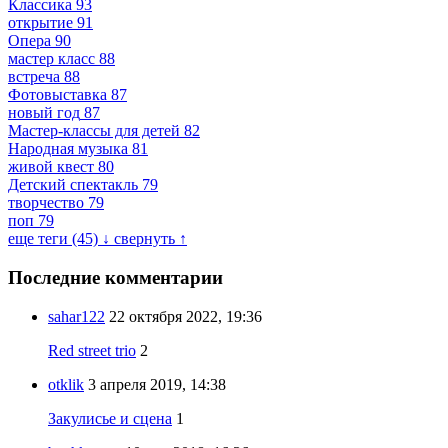
Классика
93
открытие
91
Опера
90
мастер класс
88
встреча
88
Фотовыставка
87
новый год
87
Мастер-классы для детей
82
Народная музыка
81
живой квест
80
Детский спектакль
79
творчество
79
поп
79
еще теги (45) ↓
свернуть ↑
Последние комментарии
sahar122
22 октября 2022, 19:36
Red street trio
2
otklik
3 апреля 2019, 14:38
Закулисье и сцена
1