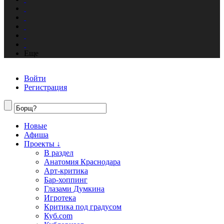
Еще
Войти
Регистрация
Новые
Афиша
Проекты ↓
В раздел
Анатомия Краснодара
Арт-критика
Бар-хоппинг
Глазами Думкина
Игротека
Критика под градусом
Куб.com