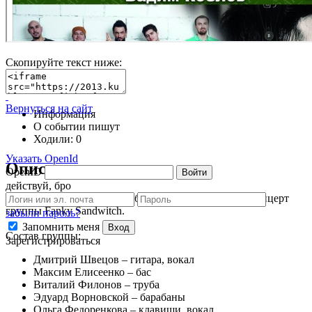
Скопируйте текст ниже:
Вернуться на сайт
Информация
О событии пишут
Ходили:
0
Указать OpenId
Описание
OpenID
Войти
действуй, бро
Harat's Pub на Платановом бульваре приглашает на концерт
группы Fanky Sandwitch.
забыли пароль?
Запомнить меня
Вход
Состав группы:
Зарегистрироваться
Дмитрий Швецов – гитара, вокал
Максим Елисеенко – бас
Виталий Филонов – труба
Эдуард Ворновской – барабаны
Ольга Федоренкова – клавиши, вокал