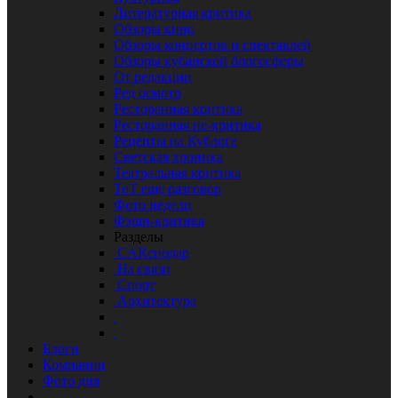
Литературная критика
Обзоры кино
Обзоры концертов и спектаклей
Обзоры кубанской блогосферы
От редакции
Ред осмотр
Ресторанная критика
Ресторанная не-критика
Рецепты на Кублоге
Светская хроника
Театральная критика
ТоТ еще разговор
Фото недели
Фэшн-критика
Разделы
CARснодар
На связи
Спорт
Архитектура
Блоги
Компании
Фото дня