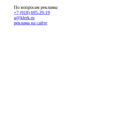
По вопросам рекламы
+7 (918) 695-29-19
u@klerk.ru
реклама на сайте
PR
Илона Полянская
pr@kublog.ru
Клубок социума
Кублогимн
Демография Кублога
5014 кублогеров
© 2026
Кублог
Кулбог
Клубог
Жлобук
КуолбG
=)
18+