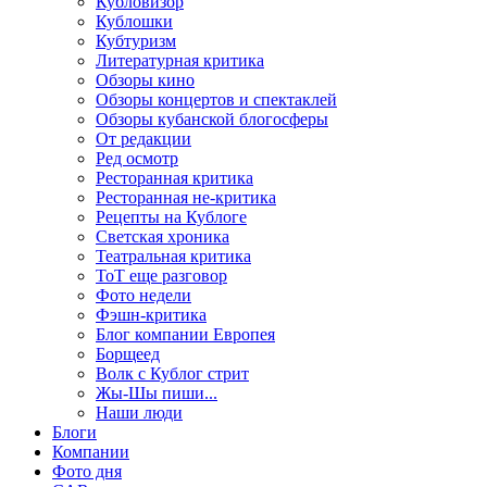
Кубловизор
Кублошки
Кубтуризм
Литературная критика
Обзоры кино
Обзоры концертов и спектаклей
Обзоры кубанской блогосферы
От редакции
Ред осмотр
Ресторанная критика
Ресторанная не-критика
Рецепты на Кублоге
Светская хроника
Театральная критика
ТоТ еще разговор
Фото недели
Фэшн-критика
Блог компании Европея
Борщеед
Волк с Кублог стрит
Жы-Шы пиши...
Наши люди
Блоги
Компании
Фото дня