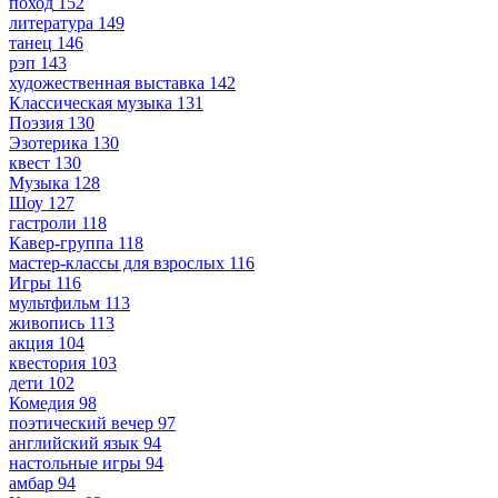
поход
152
литература
149
танец
146
рэп
143
художественная выставка
142
Классическая музыка
131
Поэзия
130
Эзотерика
130
квест
130
Музыка
128
Шоу
127
гастроли
118
Кавер-группа
118
мастер-классы для взрослых
116
Игры
116
мультфильм
113
живопись
113
акция
104
квестория
103
дети
102
Комедия
98
поэтический вечер
97
английский язык
94
настольные игры
94
амбар
94