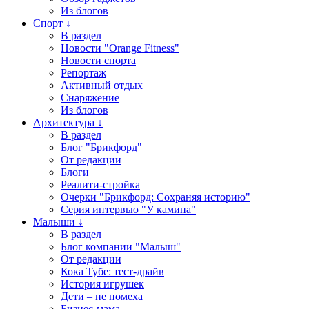
Из блогов
Спорт ↓
В раздел
Новости "Orange Fitness"
Новости спорта
Репортаж
Активный отдых
Снаряжение
Из блогов
Архитектура ↓
В раздел
Блог "Брикфорд"
От редакции
Блоги
Реалити-стройка
Очерки "Брикфорд: Сохраняя историю"
Серия интервью "У камина"
Малыши ↓
В раздел
Блог компании "Малыш"
От редакции
Кока Тубе: тест-драйв
История игрушек
Дети – не помеха
Бизнес-мама