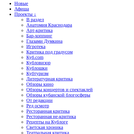
Новые
Афиша
Проекты ↓
В раздел
Анатомия Краснодара
Арт-критика
Бар-хоппинг
Глазами Думкина
Игротека
Критика под градусом
Куб.com
Кубловизор
Кублошки
Кубтуризм
Литературная критика
Обзоры кино
Обзоры концертов и спектаклей
Обзоры кубанской блогосферы
От редакции
Ред осмотр
Ресторанная критика
Ресторанная не-критика
Рецепты на Кублоге
Светская хроника
Театральная критика