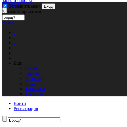
забыли пароль?
Кублог.ру
Запомнить меня
Вход
Зарегистрироваться
Войти
Еще
Новые
Афиша
Проекты
Блоги
Компании
Фото дня
Войти
Регистрация