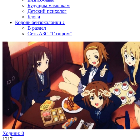
Будущим мамочкам
Детский психолог
Блоги
Король бензоколонки ↓
В раздел
Сеть АЗС "Газпром"
Ходили:
0
1217