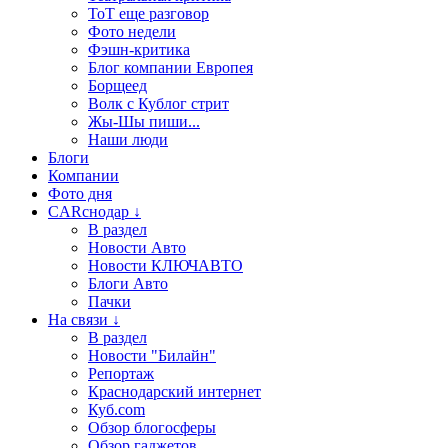
ТоТ еще разговор
Фото недели
Фэшн-критика
Блог компании Европея
Борщеед
Волк с Кублог стрит
Жы-Шы пиши...
Наши люди
Блоги
Компании
Фото дня
CARснодар ↓
В раздел
Новости Авто
Новости КЛЮЧАВТО
Блоги Авто
Пачки
На связи ↓
В раздел
Новости "Билайн"
Репортаж
Краснодарский интернет
Куб.com
Обзор блогосферы
Обзор гаджетов