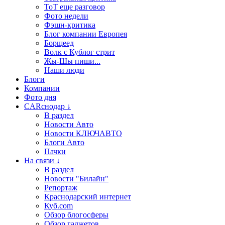
ТоТ еще разговор
Фото недели
Фэшн-критика
Блог компании Европея
Борщеед
Волк с Кублог стрит
Жы-Шы пиши...
Наши люди
Блоги
Компании
Фото дня
CARснодар ↓
В раздел
Новости Авто
Новости КЛЮЧАВТО
Блоги Авто
Пачки
На связи ↓
В раздел
Новости "Билайн"
Репортаж
Краснодарский интернет
Куб.com
Обзор блогосферы
Обзор гаджетов