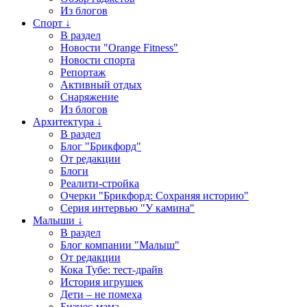
Из блогов
Спорт ↓
В раздел
Новости "Orange Fitness"
Новости спорта
Репортаж
Активный отдых
Снаряжение
Из блогов
Архитектура ↓
В раздел
Блог "Брикфорд"
От редакции
Блоги
Реалити-стройка
Очерки "Брикфорд: Сохраняя историю"
Серия интервью "У камина"
Малыши ↓
В раздел
Блог компании "Малыш"
От редакции
Кока Тубе: тест-драйв
История игрушек
Дети – не помеха
Бизнес-мама