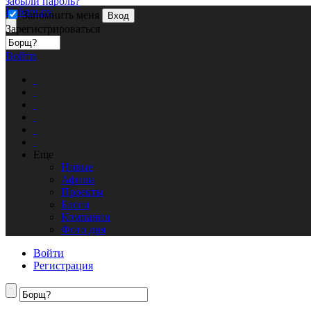
забыли пароль?
Кублог.ру
Запомнить меня
Вход
Зарегистрироваться
Войти
Еще
Новые
Афиша
Проекты
Блоги
Компании
Фото дня
Войти
Регистрация