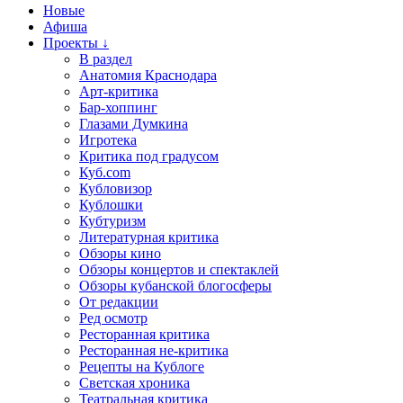
Новые
Афиша
Проекты ↓
В раздел
Анатомия Краснодара
Арт-критика
Бар-хоппинг
Глазами Думкина
Игротека
Критика под градусом
Куб.com
Кубловизор
Кублошки
Кубтуризм
Литературная критика
Обзоры кино
Обзоры концертов и спектаклей
Обзоры кубанской блогосферы
От редакции
Ред осмотр
Ресторанная критика
Ресторанная не-критика
Рецепты на Кублоге
Светская хроника
Театральная критика