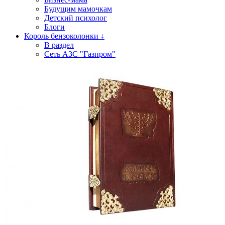
Будущим мамочкам
Детский психолог
Блоги
Король бензоколонки ↓
В раздел
Сеть АЗС "Газпром"