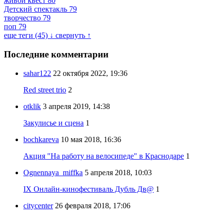
живой квест
80
Детский спектакль
79
творчество
79
поп
79
еще теги (45) ↓
свернуть ↑
Последние комментарии
sahar122
22 октября 2022, 19:36
Red street trio
2
otklik
3 апреля 2019, 14:38
Закулисье и сцена
1
bochkareva
10 мая 2018, 16:36
Акция "На работу на велосипеде" в Краснодаре
1
Ognennaya_miffka
5 апреля 2018, 10:03
IX Онлайн-кинофестиваль Дубль Дв@
1
citycenter
26 февраля 2018, 17:06