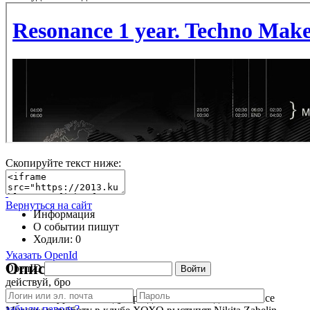
Скопируйте текст ниже:
Вернуться на сайт
Информация
О событии пишут
Ходили:
0
Указать OpenId
Описание
OpenID
Войти
действуй, бро
В рамках тура по поводу празднования 1 года Resonance
забыли пароль?