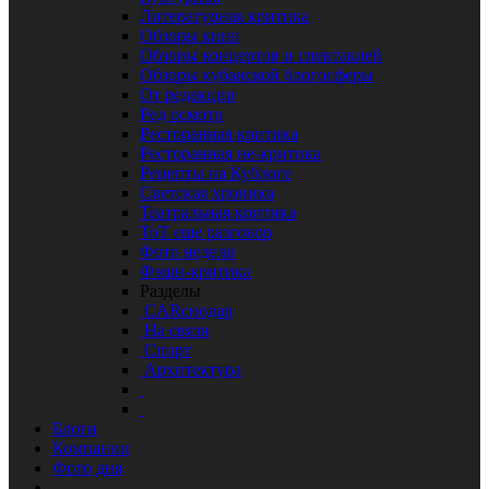
Литературная критика
Обзоры кино
Обзоры концертов и спектаклей
Обзоры кубанской блогосферы
От редакции
Ред осмотр
Ресторанная критика
Ресторанная не-критика
Рецепты на Кублоге
Светская хроника
Театральная критика
ТоТ еще разговор
Фото недели
Фэшн-критика
Разделы
CARснодар
На связи
Спорт
Архитектура
Блоги
Компании
Фото дня