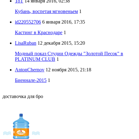
ToT
14 января 2016, 02:38
Кубань, воспетая мгновеньем
1
id220552706
6 января 2016, 17:35
Кастинг в Краснодаре
1
LisaRuban
12 декабря 2015, 15:20
Модный показ Студии Одежды "Золотой Песок" в
PLATINUM CLUB
1
AntonChernov
12 ноября 2015, 21:18
Биеннале-2015
1
доставочка для бро