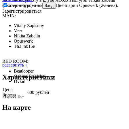
Moscow в субботу в клубе ХОХО выступят Nikita Zabelin
Запомнить меня
(Екатеринбург) и гость из Щвейцарии Opuswerk (Женева).
Вход
Зарегистрироваться
MAIN:
Vitaliy Zapisnoy
Veer
Nikita Zabelin
Opuswerk
Th3_n015e
RED ROOM:
развернуть ↓
Beatlooper
Характеристики
Ochkas Stanislav
Dvkid
Цена
600 рублей
билета
FC/DC 18+
На карте