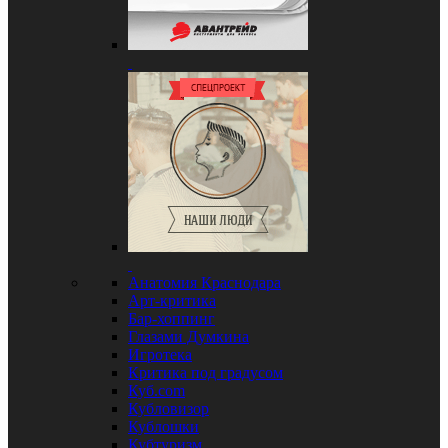
Анатомия Краснодара
Арт-критика
Бар-хоппинг
Глазами Думкина
Игротека
Критика под градусом
Куб.com
Кубловизор
Кублошки
Кубтуризм