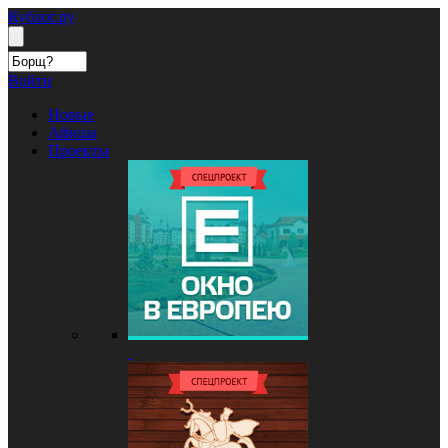
Кублог.ру
Войти
Новые
Афиша
Проекты