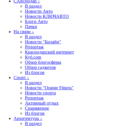
CARснодар ↓
В раздел
Новости Авто
Новости КЛЮЧАВТО
Блоги Авто
Пачки
На связи ↓
В раздел
Новости "Билайн"
Репортаж
Краснодарский интернет
Куб.com
Обзор блогосферы
Обзор гаджетов
Из блогов
Спорт ↓
В раздел
Новости "Orange Fitness"
Новости спорта
Репортаж
Активный отдых
Снаряжение
Из блогов
Архитектура ↓
В раздел