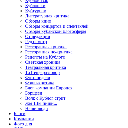
Кубловизор
Кублошки
Кубтуризм
Литературная критика
Обзоры кино
Обзоры концертов и спектаклей
Обзоры кубанской блогосферы
От редакции
Ред осмотр
Ресторанная критика
Ресторанная не-критика
Рецепты на Кублоге
Светская хроника
Театральная критика
ТоТ еще разговор
Фото недели
Фэшн-критика
Блог компании Европея
Борщеед
Волк с Кублог стрит
Жы-Шы пиши...
Наши люди
Блоги
Компании
Фото дня