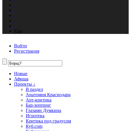
Еще
Войти
Регистрация
Новые
Афиша
Проекты ↓
В раздел
Анатомия Краснодара
Арт-критика
Бар-хоппинг
Глазами Думкина
Игротека
Критика под градусом
Куб.com