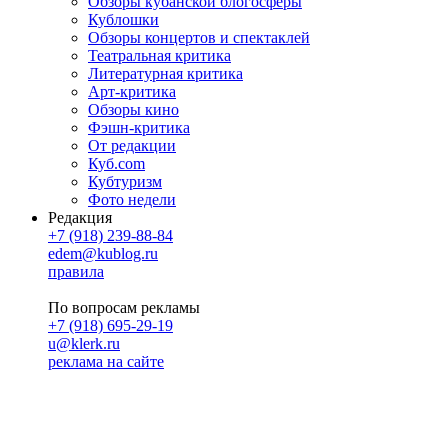
Обзоры кубанской блогосферы
Кублошки
Обзоры концертов и спектаклей
Театральная критика
Литературная критика
Арт-критика
Обзоры кино
Фэшн-критика
От редакции
Куб.com
Кубтуризм
Фото недели
Редакция
+7 (918) 239-88-84
edem@kublog.ru
правила
По вопросам рекламы
+7 (918) 695-29-19
u@klerk.ru
реклама на сайте
PR
Илона Полянская
pr@kublog.ru