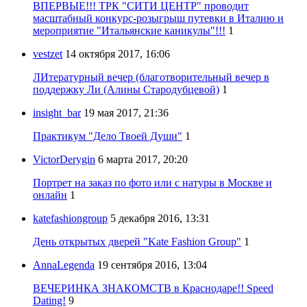
ВПЕРВЫЕ!!! ТРК "СИТИ ЦЕНТР" проводит
масштабный конкурс-розыгрыш путевки в Италию и
мероприятие "Итальянские каникулы"!!!
1
vestzet
14 октября 2017, 16:06
ЛИтературный вечер (благотворительный вечер в
поддержку Ли (Алины Стародубцевой)
1
insight_bar
19 мая 2017, 21:36
Практикум "Дело Твоей Души"
1
VictorDerygin
6 марта 2017, 20:20
Портрет на заказ по фото или с натуры в Москве и
онлайн
1
katefashiongroup
5 декабря 2016, 13:31
День открытых дверей "Kate Fashion Group"
1
AnnaLegenda
19 сентября 2016, 13:04
ВЕЧЕРИНКА ЗНАКОМСТВ в Краснодаре!! Speed
Dating!
9