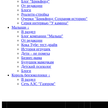
Блог "Брикфорд"
От редакции
Блоги
Реалити-стройка
Очерки "Брикфорд: Сохраняя историю"
Серия интервью "У камина"
Малыши ↓
В раздел
Блог компании "Малыш"
От редакции
Кока Тубе: тест-драйв
История игрушек
Дети – не помеха
Бизнес-мама
Будущим мамочкам
Детский психолог
Блоги
Король бензоколонки ↓
В раздел
Сеть АЗС "Газпром"