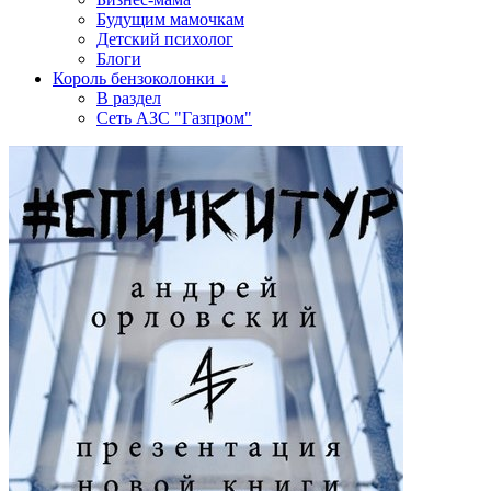
Будущим мамочкам
Детский психолог
Блоги
Король бензоколонки ↓
В раздел
Сеть АЗС "Газпром"