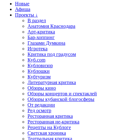
Новые
Афиша
Проекты ↓
В раздел
Анатомия Краснодара
Арт-критика
Бар-хоппинг
Глазами Думкина
Игротека
Критика под градусом
Куб.com
Кубловизор
Кублошки
Кубтуризм
Литературная критика
Обзоры кино
Обзоры концертов и спектаклей
Обзоры кубанской блогосферы
От редакции
Ред осмотр
Ресторанная критика
Ресторанная не-критика
Рецепты на Кублоге
Светская хроника
Театральная критика