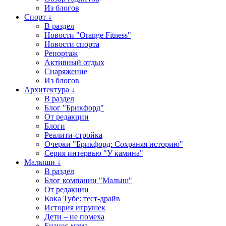
Из блогов
Спорт ↓
В раздел
Новости "Orange Fitness"
Новости спорта
Репортаж
Активный отдых
Снаряжение
Из блогов
Архитектура ↓
В раздел
Блог "Брикфорд"
От редакции
Блоги
Реалити-стройка
Очерки "Брикфорд: Сохраняя историю"
Серия интервью "У камина"
Малыши ↓
В раздел
Блог компании "Малыш"
От редакции
Кока Тубе: тест-драйв
История игрушек
Дети – не помеха
Бизнес-мама