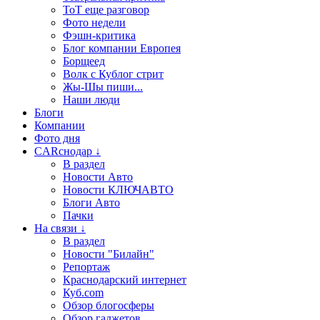
ТоТ еще разговор
Фото недели
Фэшн-критика
Блог компании Европея
Борщеед
Волк с Кублог стрит
Жы-Шы пиши...
Наши люди
Блоги
Компании
Фото дня
CARснодар ↓
В раздел
Новости Авто
Новости КЛЮЧАВТО
Блоги Авто
Пачки
На связи ↓
В раздел
Новости "Билайн"
Репортаж
Краснодарский интернет
Куб.com
Обзор блогосферы
Обзор гаджетов