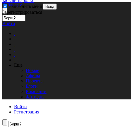
забыли пароль?
Кублог.ру
Запомнить меня
Вход
Зарегистрироваться
Войти
Еще
Новые
Афиша
Проекты
Блоги
Компании
Фото дня
Войти
Регистрация