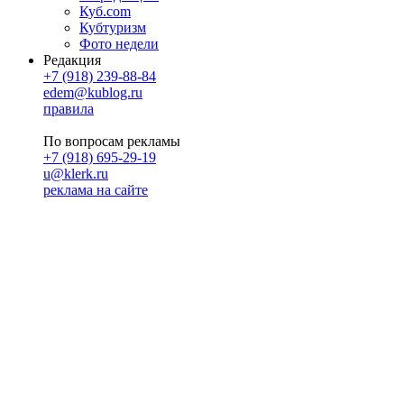
Куб.com
Кубтуризм
Фото недели
Редакция
+7 (918) 239-88-84
edem@kublog.ru
правила
По вопросам рекламы
+7 (918) 695-29-19
u@klerk.ru
реклама на сайте
PR
Илона Полянская
pr@kublog.ru
Клубок социума
Кублогимн
Демография Кублога
5014 кублогеров
© 2026
Кублог