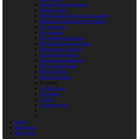
Литературная критика
Обзоры кино
Обзоры концертов и спектаклей
Обзоры кубанской блогосферы
От редакции
Ред осмотр
Ресторанная критика
Ресторанная не-критика
Рецепты на Кублоге
Светская хроника
Театральная критика
ТоТ еще разговор
Фото недели
Фэшн-критика
Разделы
CARснодар
На связи
Спорт
Архитектура
Блоги
Компании
Фото дня