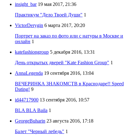
insight_bar
19 мая 2017, 21:36
Практикум "Дело Твоей Души"
1
VictorDerygin
6 марта 2017, 20:20
Портрет на заказ по фото или с натуры в Москве и
онлайн
1
katefashiongroup
5 декабря 2016, 13:31
День открытых дверей "Kate Fashion Group"
1
AnnaLegenda
19 сентября 2016, 13:04
ВЕЧЕРИНКА ЗНАКОМСТВ в Краснодаре!! Speed
Dating!
9
id44717900
13 сентября 2016, 10:57
BLA BLA Baila
1
GeorgeBuharin
23 августа 2016, 17:18
Балет "Черный лебедь"
1