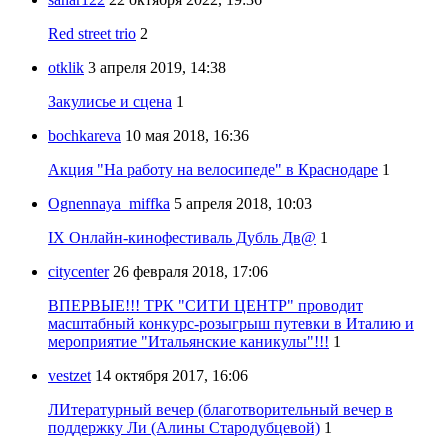
Red street trio
2
otklik
3 апреля 2019, 14:38
Закулисье и сцена
1
bochkareva
10 мая 2018, 16:36
Акция "На работу на велосипеде" в Краснодаре
1
Ognennaya_miffka
5 апреля 2018, 10:03
IX Онлайн-кинофестиваль Дубль Дв@
1
citycenter
26 февраля 2018, 17:06
ВПЕРВЫЕ!!! ТРК "СИТИ ЦЕНТР" проводит
масштабный конкурс-розыгрыш путевки в Италию и
мероприятие "Итальянские каникулы"!!!
1
vestzet
14 октября 2017, 16:06
ЛИтературный вечер (благотворительный вечер в
поддержку Ли (Алины Стародубцевой)
1