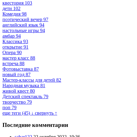
квестория
103
дети
102
Комедия
98
поэтический вечер
97
английский язык
94
настольные игры
94
амбар
94
Классика
93
открытие
91
Опера
90
мастер класс
88
встреча
88
Фотовыставка
87
новый год
87
Мастер-классы для детей
82
Народная музыка
81
живой квест
80
Детский спектакль
79
творчество
79
поп
79
еще теги (45) ↓
свернуть ↑
Последние комментарии
sahar122
22 октября 2022, 19:36