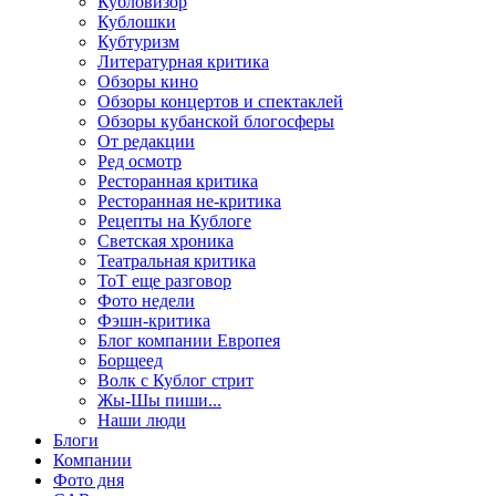
Кубловизор
Кублошки
Кубтуризм
Литературная критика
Обзоры кино
Обзоры концертов и спектаклей
Обзоры кубанской блогосферы
От редакции
Ред осмотр
Ресторанная критика
Ресторанная не-критика
Рецепты на Кублоге
Светская хроника
Театральная критика
ТоТ еще разговор
Фото недели
Фэшн-критика
Блог компании Европея
Борщеед
Волк с Кублог стрит
Жы-Шы пиши...
Наши люди
Блоги
Компании
Фото дня