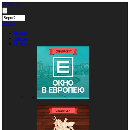
Кублог.ру
Войти
Новые
Афиша
Проекты