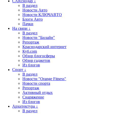
CARснодар ↓
В раздел
Новости Авто
Новости КЛЮЧАВТО
Блоги Авто
Пачки
На связи ↓
В раздел
Новости "Билайн"
Репортаж
Краснодарский интернет
Куб.com
Обзор блогосферы
Обзор гаджетов
Из блогов
Спорт ↓
В раздел
Новости "Orange Fitness"
Новости спорта
Репортаж
Активный отдых
Снаряжение
Из блогов
Архитектура ↓
В раздел