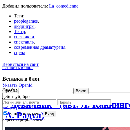
Добавил пользователь:
La_comedienne
Теги:
peoplegames
,
людиигры
,
Театр
,
спектакли
,
спектакль
,
современная драматургия
,
сцена
Вернуться на сайт
вставить в блог
Вставка в блог
Указать OpenId
Это будет выглядеть так:
OpenID
Войти
действуй, бро
забыли пароль?
Запомнить меня
Вход
Зарегистрироваться