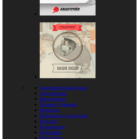
Анатомия Краснодара
Арт-критика
Бар-хоппинг
Глазами Думкина
Игротека
Критика под градусом
Куб.com
Кубловизор
Кублошки
Кубтуризм