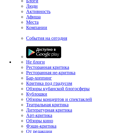
Блоги
Люди
Активность
Афиша
Места
Компании
События на сегодня
Не блоги
Ресторанная критика
Ресторанная не-критика
Бар-хоппинг
Критика под градусом
Обзоры кубанской блогосферы
Кублошки
Обзоры концертов и спектаклей
Театральная критика
Литературная критика
Арт-критика
Обзоры кино
Фэшн-критика
От редакции