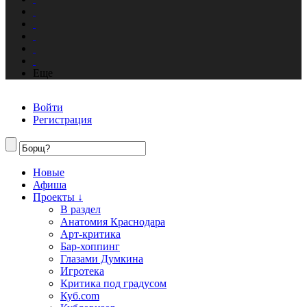
Еще
Войти
Регистрация
Новые
Афиша
Проекты ↓
В раздел
Анатомия Краснодара
Арт-критика
Бар-хоппинг
Глазами Думкина
Игротека
Критика под градусом
Куб.com