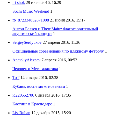
iri-shok
29 июля 2016, 16:29
Sochi Music Weekend
1
fb_872334852871008
21 июня 2016, 15:17
Антон Беляев и Therr Maitz: благотворительный
акустический концерт
1
SergeySerdyukov
27 апреля 2016, 11:36
Официальные соревнования по пляжному футболу
1
AnatoliyAlexeev
7 апреля 2016, 00:52
Человек и Метагалактика
1
ToT
14 января 2016, 02:38
Кубань, воспетая мгновеньем
1
id220552706
6 января 2016, 17:35
Кастинг в Краснодаре
1
LisaRuban
12 декабря 2015, 15:20