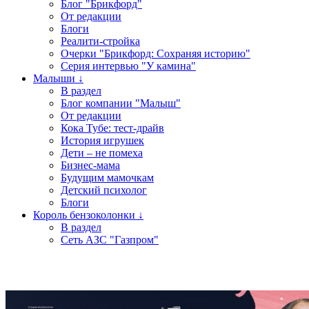
Блог "Брикфорд"
От редакции
Блоги
Реалити-стройка
Очерки "Брикфорд: Сохраняя историю"
Серия интервью "У камина"
Малыши ↓
В раздел
Блог компании "Малыш"
От редакции
Кока Тубе: тест-драйв
История игрушек
Дети – не помеха
Бизнес-мама
Будущим мамочкам
Детский психолог
Блоги
Король бензоколонки ↓
В раздел
Сеть АЗС "Газпром"