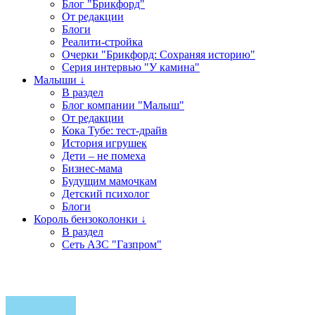
Блог "Брикфорд"
От редакции
Блоги
Реалити-стройка
Очерки "Брикфорд: Сохраняя историю"
Серия интервью "У камина"
Малыши ↓
В раздел
Блог компании "Малыш"
От редакции
Кока Тубе: тест-драйв
История игрушек
Дети – не помеха
Бизнес-мама
Будущим мамочкам
Детский психолог
Блоги
Король бензоколонки ↓
В раздел
Сеть АЗС "Газпром"