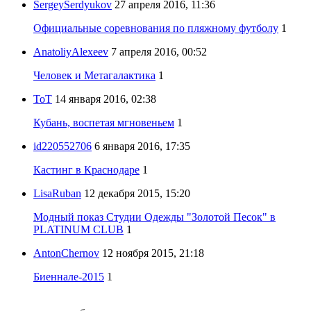
SergeySerdyukov
27 апреля 2016, 11:36
Официальные соревнования по пляжному футболу
1
AnatoliyAlexeev
7 апреля 2016, 00:52
Человек и Метагалактика
1
ToT
14 января 2016, 02:38
Кубань, воспетая мгновеньем
1
id220552706
6 января 2016, 17:35
Кастинг в Краснодаре
1
LisaRuban
12 декабря 2015, 15:20
Модный показ Студии Одежды "Золотой Песок" в
PLATINUM CLUB
1
AntonChernov
12 ноября 2015, 21:18
Биеннале-2015
1