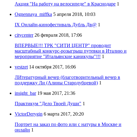
Акция "На работу на велосипеде" в Краснодаре
1
Ognennaya_miffka
5 апреля 2018, 10:03
IX Онлайн-кинофестиваль Дубль Дв@
1
citycenter
26 февраля 2018, 17:06
ВПЕРВЫЕ!!! ТРК "СИТИ ЦЕНТР" проводит
масштабный конкурс-розыгрыш путевки в Италию и
мероприятие "Итальянские каникулы"!!!
1
vestzet
14 октября 2017, 16:06
ЛИтературный вечер (благотворительный вечер в
поддержку Ли (Алины Стародубцевой)
1
insight_bar
19 мая 2017, 21:36
Практикум "Дело Твоей Души"
1
VictorDerygin
6 марта 2017, 20:20
Портрет на заказ по фото или с натуры в Москве и
онлайн
1