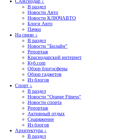
CARснодар ↓
В раздел
Новости Авто
Новости КЛЮЧАВТО
Блоги Авто
Пачки
На связи ↓
В раздел
Новости "Билайн"
Репортаж
Краснодарский интернет
Куб.com
Обзор блогосферы
Обзор гаджетов
Из блогов
Спорт ↓
В раздел
Новости "Orange Fitness"
Новости спорта
Репортаж
Активный отдых
Снаряжение
Из блогов
Архитектура ↓
В раздел