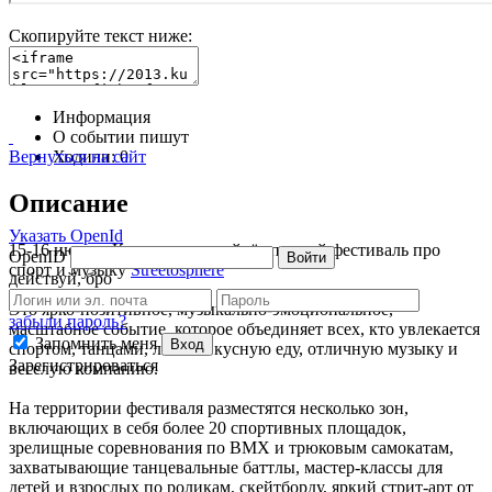
Скопируйте текст ниже:
Информация
О событии пишут
Вернуться на сайт
Ходили:
0
Описание
Указать OpenId
15-16 июня в Краснодаре пройдёт первый фестиваль про
OpenID
Войти
спорт и музыку
Streetosphere
действуй, бро
Это ярко-позитивное, музыкально-эмоциональное,
забыли пароль?
масштабное событие, которое объединяет всех, кто увлекается
Запомнить меня
Вход
спортом, танцами, любит вкусную еду, отличную музыку и
Зарегистрироваться
веселую компанию.
На территории фестиваля разместятся несколько зон,
включающих в себя более 20 спортивных площадок,
зрелищные соревнования по BMX и трюковым самокатам,
захватывающие танцевальные баттлы, мастер-классы для
детей и взрослых по роликам, скейтборду, яркий стрит-арт от