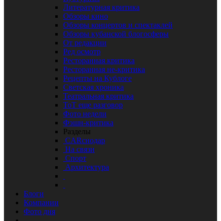
Литературная критика
Обзоры кино
Обзоры концертов и спектаклей
Обзоры кубанской блогосферы
От редакции
Ред осмотр
Ресторанная критика
Ресторанная не-критика
Рецепты на Кублоге
Светская хроника
Театральная критика
ТоТ еще разговор
Фото недели
Фэшн-критика
Разделы
CARснодар
На связи
Спорт
Архитектура
Блоги
Компании
Фото дня