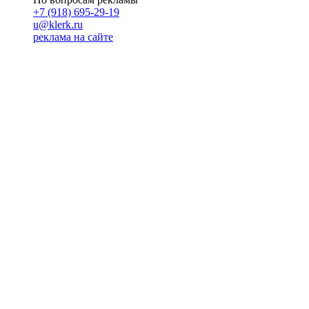
+7 (918) 695-29-19
u@klerk.ru
реклама на сайте
PR
Илона Полянская
pr@kublog.ru
Клубок социума
Кублогимн
Демография Кублога
5014 кублогеров
© 2026
Кублог
Кулбог
Клубог
Жлобук
КуолбG
=)
18+
Будь с нами!
Манифест Кублога