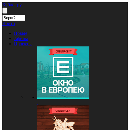
Кублог.ру
Войти
Новые
Афиша
Проекты