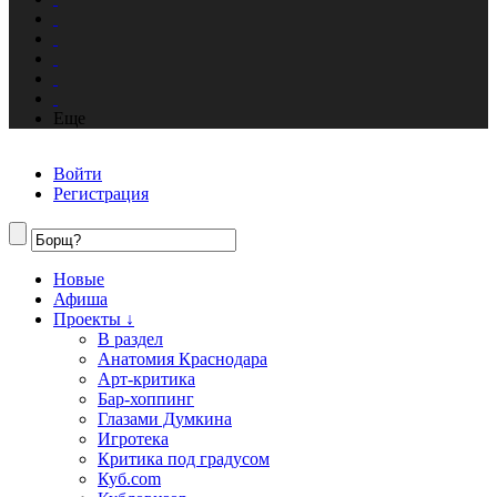
Еще
Войти
Регистрация
Новые
Афиша
Проекты ↓
В раздел
Анатомия Краснодара
Арт-критика
Бар-хоппинг
Глазами Думкина
Игротека
Критика под градусом
Куб.com