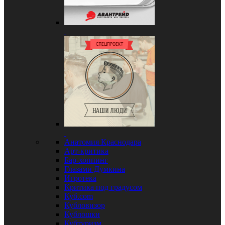
Анатомия Краснодара
Арт-критика
Бар-хоппинг
Глазами Думкина
Игротека
Критика под градусом
Куб.com
Кубловизор
Кублошки
Кубтуризм