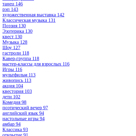
танец
146
рэп
143
художественная выставка
142
Классическая музыка
131
Поэзия
130
Эзотерика
130
квест
130
Музыка
128
Шоу
127
гастроли
118
Кавер-группа
118
мастер-классы для взрослых
116
Игры
116
мультфильм
113
живопись
113
акция
104
квестория
103
дети
102
Комедия
98
поэтический вечер
97
английский язык
94
настольные игры
94
амбар
94
Классика
93
открытие
91