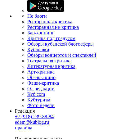
Не блоги
Ресторанная критика
Ресторанная не-критика
Бар-хоппинг
Критика под градусом
Обзоры кубанской блогосферы
Кублошки
Обзоры концертов и спектаклей
Театральная критика
Литературная критика
Арт-критика
Обзоры кино
Фэшн-критика
От редакции
Куб.com
Кубтуризм
Фото недели
Редакция
+7 (918) 239-88-84
edem@kublog.ru
правила
По вопросам рекламы