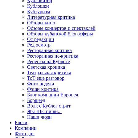
Кубловизор
Кублошки
Кубтуризм
Литературная критика
Обзоры кино
Обзоры концертов и спектаклей
Обзоры кубанской блогосферы
От редакции
Ред осмотр
Ресторанная критика
Ресторанная не-критика
Рецепты на Кублоге
Светская хроника
Театральная критика
ТоТ еще разговор
Фото недели
Фэшн-критика
Блог компании Европея
Борщеед
Волк с Кублог стрит
Жы-Шы пиши...
Наши люди
Блоги
Компании
Фото дня