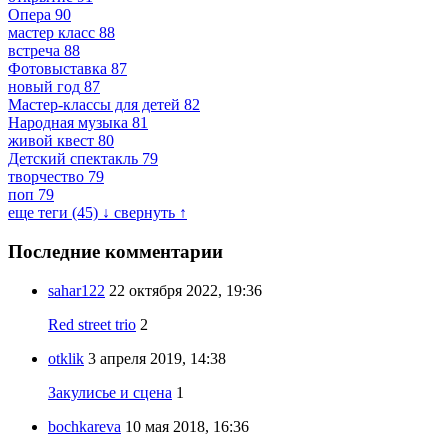
Опера
90
мастер класс
88
встреча
88
Фотовыставка
87
новый год
87
Мастер-классы для детей
82
Народная музыка
81
живой квест
80
Детский спектакль
79
творчество
79
поп
79
еще теги (45) ↓
свернуть ↑
Последние комментарии
sahar122
22 октября 2022, 19:36
Red street trio
2
otklik
3 апреля 2019, 14:38
Закулисье и сцена
1
bochkareva
10 мая 2018, 16:36