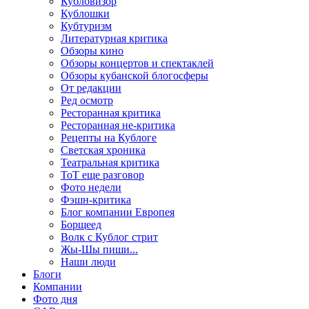
Кубловизор
Кублошки
Кубтуризм
Литературная критика
Обзоры кино
Обзоры концертов и спектаклей
Обзоры кубанской блогосферы
От редакции
Ред осмотр
Ресторанная критика
Ресторанная не-критика
Рецепты на Кублоге
Светская хроника
Театральная критика
ТоТ еще разговор
Фото недели
Фэшн-критика
Блог компании Европея
Борщеед
Волк с Кублог стрит
Жы-Шы пиши...
Наши люди
Блоги
Компании
Фото дня