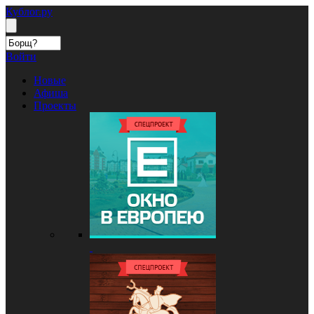
Кублог.ру
Войти
Новые
Афиша
Проекты