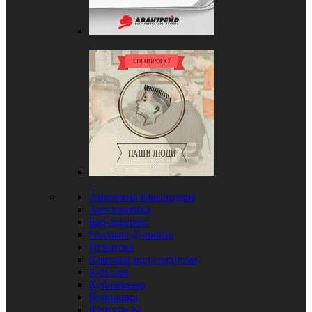
Анатомия Краснодара
Арт-критика
Бар-хоппинг
Глазами Думкина
Игротека
Критика под градусом
Куб.com
Кубловизор
Кублошки
Кубтуризм