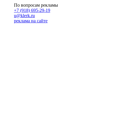
По вопросам рекламы
+7 (918) 695-29-19
u@klerk.ru
реклама на сайте
PR
Илона Полянская
pr@kublog.ru
Клубок социума
Кублогимн
Демография Кублога
5014 кублогеров
© 2026
Кублог
Кулбог
Клубог
Жлобук
КуолбG
=)
18+