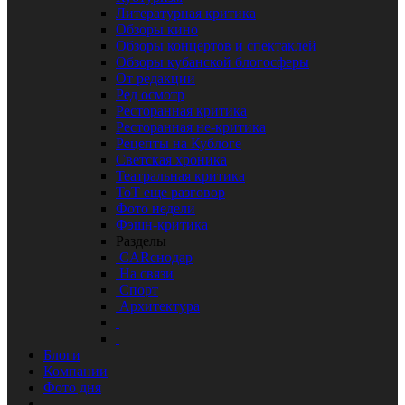
Литературная критика
Обзоры кино
Обзоры концертов и спектаклей
Обзоры кубанской блогосферы
От редакции
Ред осмотр
Ресторанная критика
Ресторанная не-критика
Рецепты на Кублоге
Светская хроника
Театральная критика
ТоТ еще разговор
Фото недели
Фэшн-критика
Разделы
CARснодар
На связи
Спорт
Архитектура
Блоги
Компании
Фото дня