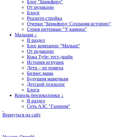
Блог "Брикфорд"
От редакции
Блоги
Реалити-стройка
Очерки "Брикфорд: Сохраняя историю"
Серия интервью "У камина"
Малыши ↓
В раздел
Блог компании "Малыш"
От редакции
Кока Тубе: тест-драйв
История игрушек
Дети – не помеха
Бизнес-мама
Будущим мамочкам
Детский психолог
Блоги
Король бензоколонки ↓
В раздел
Сеть АЗС "Газпром"
Вернуться на сайт
Указать OpenId