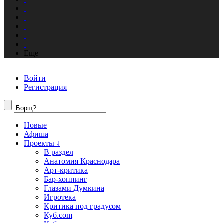
Еще
Войти
Регистрация
Новые
Афиша
Проекты ↓
В раздел
Анатомия Краснодара
Арт-критика
Бар-хоппинг
Глазами Думкина
Игротека
Критика под градусом
Куб.com