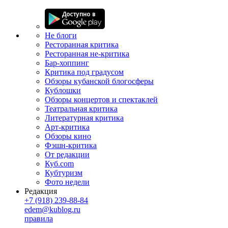
Не блоги
Ресторанная критика
Ресторанная не-критика
Бар-хоппинг
Критика под градусом
Обзоры кубанской блогосферы
Кублошки
Обзоры концертов и спектаклей
Театральная критика
Литературная критика
Арт-критика
Обзоры кино
Фэшн-критика
От редакции
Куб.com
Кубтуризм
Фото недели
Редакция
+7 (918) 239-88-84
edem@kublog.ru
правила