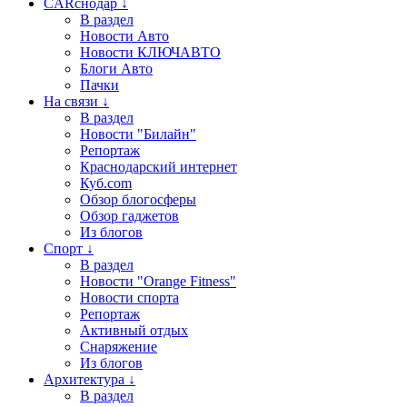
CARснодар ↓
В раздел
Новости Авто
Новости КЛЮЧАВТО
Блоги Авто
Пачки
На связи ↓
В раздел
Новости "Билайн"
Репортаж
Краснодарский интернет
Куб.com
Обзор блогосферы
Обзор гаджетов
Из блогов
Спорт ↓
В раздел
Новости "Orange Fitness"
Новости спорта
Репортаж
Активный отдых
Снаряжение
Из блогов
Архитектура ↓
В раздел