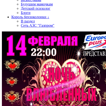
Будущим мамочкам
Детский психолог
Блоги
Король бензоколонки ↓
В раздел
Сеть АЗС "Газпром"