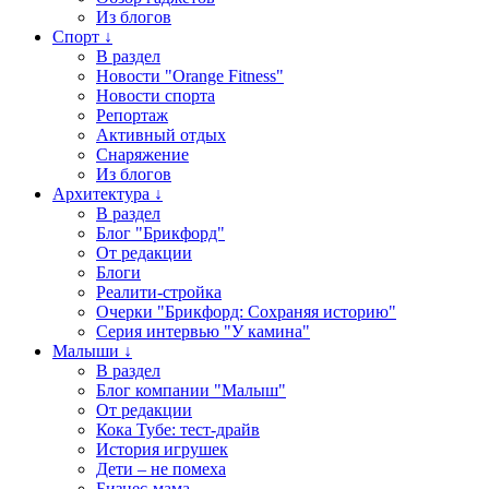
Из блогов
Спорт ↓
В раздел
Новости "Orange Fitness"
Новости спорта
Репортаж
Активный отдых
Снаряжение
Из блогов
Архитектура ↓
В раздел
Блог "Брикфорд"
От редакции
Блоги
Реалити-стройка
Очерки "Брикфорд: Сохраняя историю"
Серия интервью "У камина"
Малыши ↓
В раздел
Блог компании "Малыш"
От редакции
Кока Тубе: тест-драйв
История игрушек
Дети – не помеха
Бизнес-мама