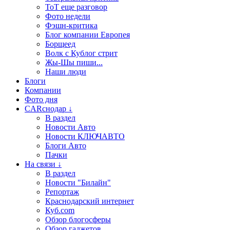
ТоТ еще разговор
Фото недели
Фэшн-критика
Блог компании Европея
Борщеед
Волк с Кублог стрит
Жы-Шы пиши...
Наши люди
Блоги
Компании
Фото дня
CARснодар ↓
В раздел
Новости Авто
Новости КЛЮЧАВТО
Блоги Авто
Пачки
На связи ↓
В раздел
Новости "Билайн"
Репортаж
Краснодарский интернет
Куб.com
Обзор блогосферы
Обзор гаджетов