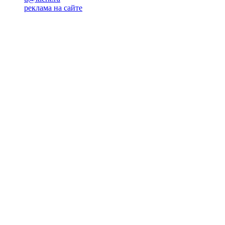
реклама на сайте
PR
Илона Полянская
pr@kublog.ru
Клубок социума
Кублогимн
Демография Кублога
5014 кублогеров
© 2026
Кублог
Кулбог
Клубог
Жлобук
КуолбG
=)
18+
Будь с нами!
Манифест Кублога