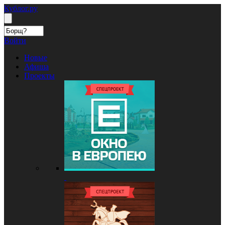
Кублог.ру
Войти
Новые
Афиша
Проекты