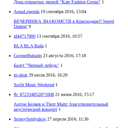
День открытых дверей "Kate Fashion Group"
1
AnnaLegenda
19 сентября 2016, 13:04
ВЕЧЕРИНКА ЗНАКОМСТВ в Краснодаре!! Speed
Dating!
9
id44717900
13 сентября 2016, 10:57
BLA BLA Baila
1
GeorgeBuharin
23 августа 2016, 17:18
Балет "Черный лебедь"
1
iri-shok
29 июля 2016, 16:29
Sochi Music Weekend
1
fb_872334852871008
21 июня 2016, 15:17
Антон Беляев и Therr Maitz: благотворительный
акустический концерт
1
SergeySerdyukov
27 апреля 2016, 11:36