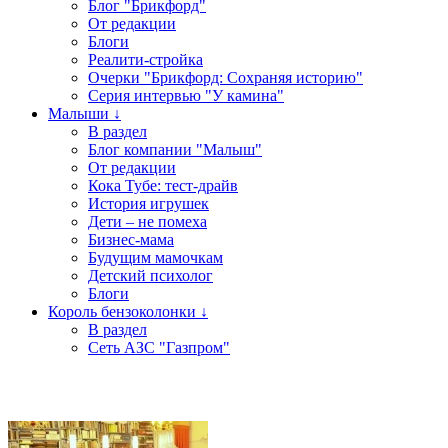
Блог "Брикфорд"
От редакции
Блоги
Реалити-стройка
Очерки "Брикфорд: Сохраняя историю"
Серия интервью "У камина"
Малыши ↓
В раздел
Блог компании "Малыш"
От редакции
Кока Тубе: тест-драйв
История игрушек
Дети – не помеха
Бизнес-мама
Будущим мамочкам
Детский психолог
Блоги
Король бензоколонки ↓
В раздел
Сеть АЗС "Газпром"