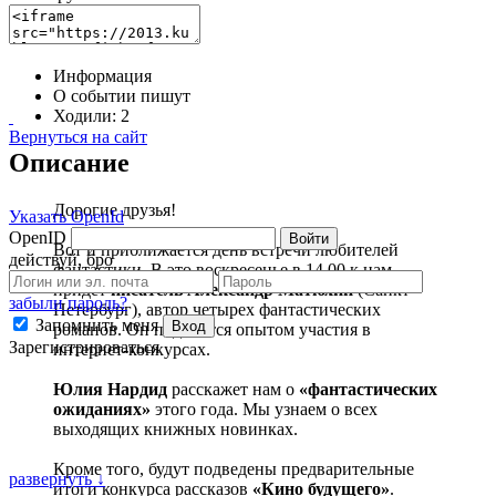
Информация
О событии пишут
Ходили:
2
Вернуться на сайт
Описание
Дорогие друзья!
Указать OpenId
OpenID
Войти
Вот и приближается день встречи любителей
действуй, бро
фантастики. В это воскресенье в 14.00 к нам
придет
писатель
Александр Матюхин
(Санкт-
забыли пароль?
Петербург), автор четырех фантастических
Запомнить меня
Вход
романов. Он поделится опытом участия в
Зарегистрироваться
интернет-конкурсах.
Юлия Нардид
расскажет нам о
«фантастических
ожиданиях»
этого года. Мы узнаем о всех
выходящих книжных новинках.
Кроме того, будут подведены предварительные
развернуть ↓
итоги конкурса рассказов
«Кино будущего»
.