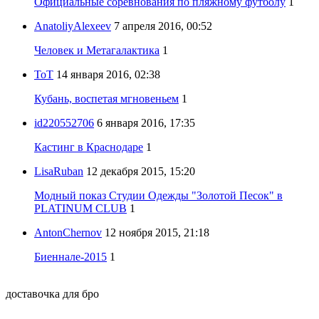
Официальные соревнования по пляжному футболу
1
AnatoliyAlexeev
7 апреля 2016, 00:52
Человек и Метагалактика
1
ToT
14 января 2016, 02:38
Кубань, воспетая мгновеньем
1
id220552706
6 января 2016, 17:35
Кастинг в Краснодаре
1
LisaRuban
12 декабря 2015, 15:20
Модный показ Студии Одежды "Золотой Песок" в
PLATINUM CLUB
1
AntonChernov
12 ноября 2015, 21:18
Биеннале-2015
1
доставочка для бро