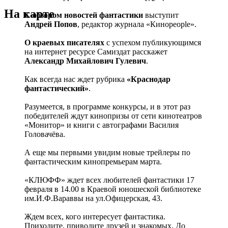
На карте
С обзором новостей фантастики
выступит
Андрей Попов
, редактор журнала «Киноpeople».
О краевых писателях
с успехом публикующимся
на интернет ресурсе Самиздат расскажет
Александр Михайлович Гулевич
.
Как всегда нас ждет рубрика
«Краснодар
фантастический»
.
Разумеется, в программе конкурсы, и в этот раз
победителей ждут кинопризы от сети кинотеатров
«Монитор» и книги с автографами Василия
Головачёва.
А еще мы первыми увидим новые трейлеры по
фантастическим кинопремьерам марта.
«КЛЮФФ» ждет всех любителей фантастики 17
февраля в 14.00 в Краевой юношеской библиотеке
им.И.Ф.Вараввы на ул.Офицерская, 43.
Ждем всех, кого интересует фантастика.
Приходите, приводите друзей и знакомых. До