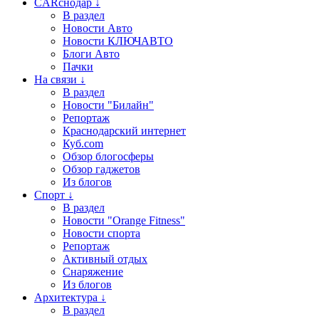
CARснодар ↓
В раздел
Новости Авто
Новости КЛЮЧАВТО
Блоги Авто
Пачки
На связи ↓
В раздел
Новости "Билайн"
Репортаж
Краснодарский интернет
Куб.com
Обзор блогосферы
Обзор гаджетов
Из блогов
Спорт ↓
В раздел
Новости "Orange Fitness"
Новости спорта
Репортаж
Активный отдых
Снаряжение
Из блогов
Архитектура ↓
В раздел