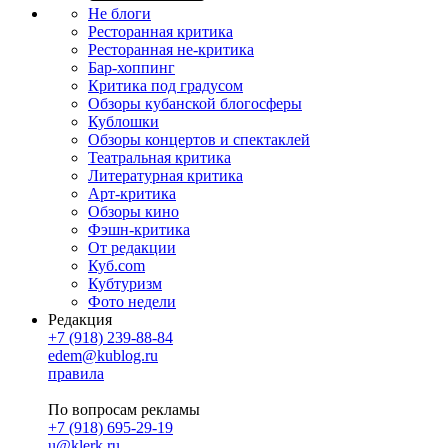
Не блоги
Ресторанная критика
Ресторанная не-критика
Бар-хоппинг
Критика под градусом
Обзоры кубанской блогосферы
Кублошки
Обзоры концертов и спектаклей
Театральная критика
Литературная критика
Арт-критика
Обзоры кино
Фэшн-критика
От редакции
Куб.com
Кубтуризм
Фото недели
Редакция
+7 (918) 239-88-84
edem@kublog.ru
правила
По вопросам рекламы
+7 (918) 695-29-19
u@klerk.ru