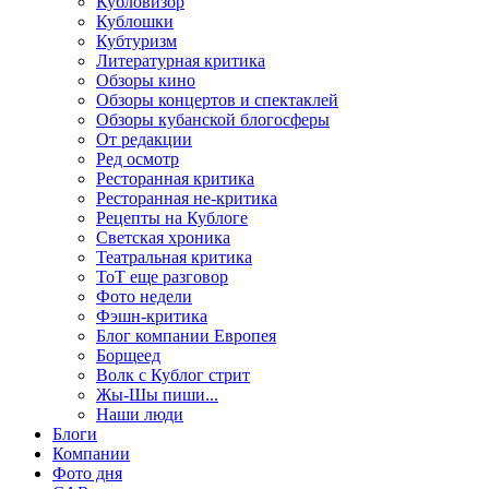
Кубловизор
Кублошки
Кубтуризм
Литературная критика
Обзоры кино
Обзоры концертов и спектаклей
Обзоры кубанской блогосферы
От редакции
Ред осмотр
Ресторанная критика
Ресторанная не-критика
Рецепты на Кублоге
Светская хроника
Театральная критика
ТоТ еще разговор
Фото недели
Фэшн-критика
Блог компании Европея
Борщеед
Волк с Кублог стрит
Жы-Шы пиши...
Наши люди
Блоги
Компании
Фото дня