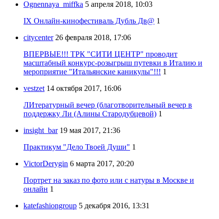
Ognennaya_miffka
5 апреля 2018, 10:03
IX Онлайн-кинофестиваль Дубль Дв@
1
citycenter
26 февраля 2018, 17:06
ВПЕРВЫЕ!!! ТРК "СИТИ ЦЕНТР" проводит
масштабный конкурс-розыгрыш путевки в Италию и
мероприятие "Итальянские каникулы"!!!
1
vestzet
14 октября 2017, 16:06
ЛИтературный вечер (благотворительный вечер в
поддержку Ли (Алины Стародубцевой)
1
insight_bar
19 мая 2017, 21:36
Практикум "Дело Твоей Души"
1
VictorDerygin
6 марта 2017, 20:20
Портрет на заказ по фото или с натуры в Москве и
онлайн
1
katefashiongroup
5 декабря 2016, 13:31