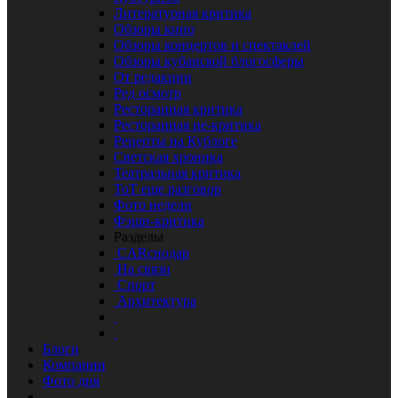
Литературная критика
Обзоры кино
Обзоры концертов и спектаклей
Обзоры кубанской блогосферы
От редакции
Ред осмотр
Ресторанная критика
Ресторанная не-критика
Рецепты на Кублоге
Светская хроника
Театральная критика
ТоТ еще разговор
Фото недели
Фэшн-критика
Разделы
CARснодар
На связи
Спорт
Архитектура
Блоги
Компании
Фото дня