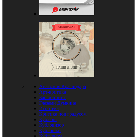
Анатомия Краснодара
Арт-критика
Бар-хоппинг
Глазами Думкина
Игротека
Критика под градусом
Куб.com
Кубловизор
Кублошки
Кубтуризм