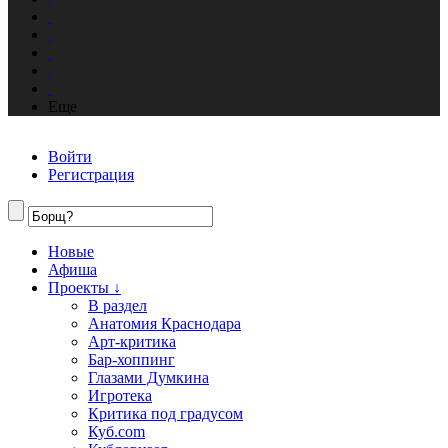
Еще
Войти
Регистрация
Новые
Афиша
Проекты ↓
В раздел
Анатомия Краснодара
Арт-критика
Бар-хоппинг
Глазами Думкина
Игротека
Критика под градусом
Куб.com