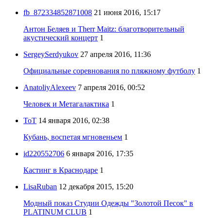
fb_872334852871008
21 июня 2016, 15:17
Антон Беляев и Therr Maitz: благотворительный
акустический концерт
1
SergeySerdyukov
27 апреля 2016, 11:36
Официальные соревнования по пляжному футболу
1
AnatoliyAlexeev
7 апреля 2016, 00:52
Человек и Метагалактика
1
ToT
14 января 2016, 02:38
Кубань, воспетая мгновеньем
1
id220552706
6 января 2016, 17:35
Кастинг в Краснодаре
1
LisaRuban
12 декабря 2015, 15:20
Модный показ Студии Одежды "Золотой Песок" в
PLATINUM CLUB
1