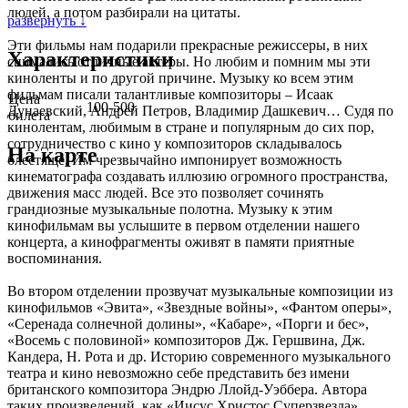
людей, а потом разбирали на цитаты.
развернуть ↓
Эти фильмы нам подарили прекрасные режиссеры, в них
Характеристики
снимались отличные актеры. Но любим и помним мы эти
киноленты и по другой причине. Музыку ко всем этим
фильмам писали талантливые композиторы – Исаак
Цена
100-500
Дунаевский, Андрей Петров, Владимир Дашкевич… Судя по
билета
кинолентам, любимым в стране и популярным до сих пор,
сотрудничество с кино у композиторов складывалось
На карте
блестяще. Им чрезвычайно импонирует возможность
кинематографа создавать иллюзию огромного пространства,
движения масс людей. Все это позволяет сочинять
грандиозные музыкальные полотна. Музыку к этим
кинофильмам вы услышите в первом отделении нашего
концерта, а кинофрагменты оживят в памяти приятные
воспоминания.
Во втором отделении прозвучат музыкальные композиции из
кинофильмов «Эвита», «Звездные войны», «Фантом оперы»,
«Серенада солнечной долины», «Кабаре», «Порги и бес»,
«Восемь с половиной» композиторов Дж. Гершвина, Дж.
Кандера, Н. Рота и др. Историю современного музыкального
театра и кино невозможно себе представить без имени
британского композитора Эндрю Ллойд-Уэббера. Автора
таких произведений, как «Иисус Христос Суперзвезда»,