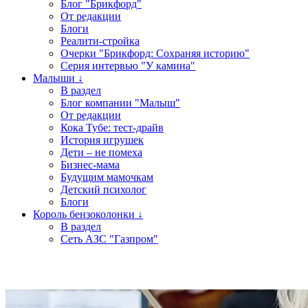
Блог "Брикфорд"
От редакции
Блоги
Реалити-стройка
Очерки "Брикфорд: Сохраняя историю"
Серия интервью "У камина"
Малыши ↓
В раздел
Блог компании "Малыш"
От редакции
Кока Тубе: тест-драйв
История игрушек
Дети – не помеха
Бизнес-мама
Будущим мамочкам
Детский психолог
Блоги
Король бензоколонки ↓
В раздел
Сеть АЗС "Газпром"