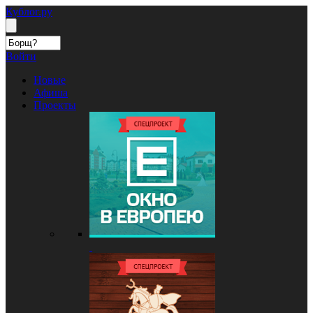
Кублог.ру
Войти
Новые
Афиша
Проекты