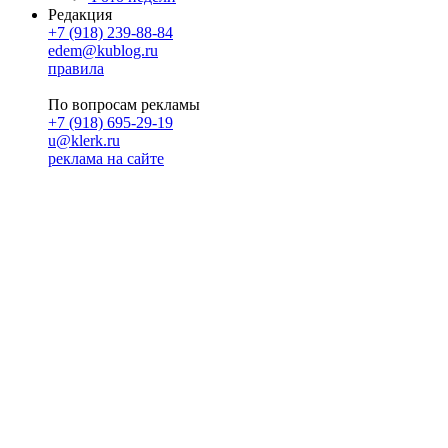
Редакция
+7 (918) 239-88-84
edem@kublog.ru
правила
По вопросам рекламы
+7 (918) 695-29-19
u@klerk.ru
реклама на сайте
PR
Илона Полянская
pr@kublog.ru
Клубок социума
Кублогимн
Демография Кублога
5014 кублогеров
© 2026
Кублог
Кулбог
Клубог
Жлобук