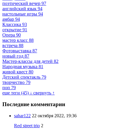
поэтический вечер
97
английский язык
94
настольные игры
94
амбар
94
Классика
93
открытие
91
Опера
90
мастер класс
88
встреча
88
Фотовыставка
87
новый год
87
Мастер-классы для детей
82
Народная музыка
81
живой квест
80
Детский спектакль
79
творчество
79
поп
79
еще теги (45) ↓
свернуть ↑
Последние комментарии
sahar122
22 октября 2022, 19:36
Red street trio
2