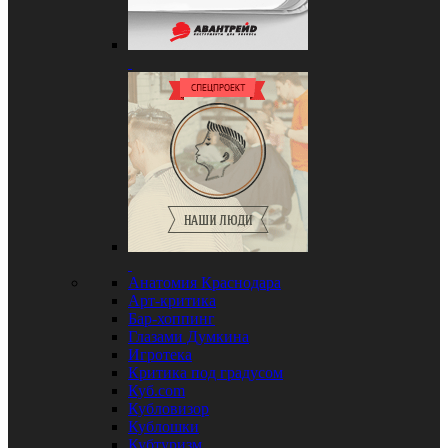
Анатомия Краснодара
Арт-критика
Бар-хоппинг
Глазами Думкина
Игротека
Критика под градусом
Куб.com
Кубловизор
Кублошки
Кубтуризм