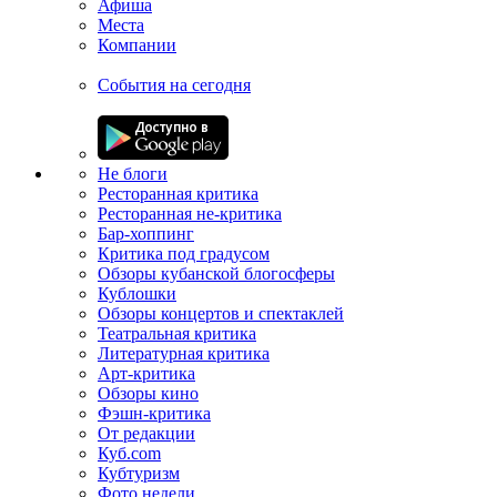
Афиша
Места
Компании
События на сегодня
Не блоги
Ресторанная критика
Ресторанная не-критика
Бар-хоппинг
Критика под градусом
Обзоры кубанской блогосферы
Кублошки
Обзоры концертов и спектаклей
Театральная критика
Литературная критика
Арт-критика
Обзоры кино
Фэшн-критика
От редакции
Куб.com
Кубтуризм
Фото недели