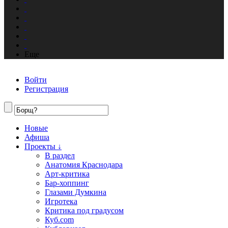
Еще
Войти
Регистрация
Новые
Афиша
Проекты ↓
В раздел
Анатомия Краснодара
Арт-критика
Бар-хоппинг
Глазами Думкина
Игротека
Критика под градусом
Куб.com