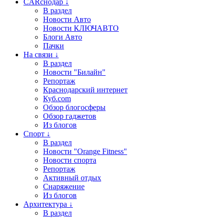
CARснодар ↓
В раздел
Новости Авто
Новости КЛЮЧАВТО
Блоги Авто
Пачки
На связи ↓
В раздел
Новости "Билайн"
Репортаж
Краснодарский интернет
Куб.com
Обзор блогосферы
Обзор гаджетов
Из блогов
Спорт ↓
В раздел
Новости "Orange Fitness"
Новости спорта
Репортаж
Активный отдых
Снаряжение
Из блогов
Архитектура ↓
В раздел