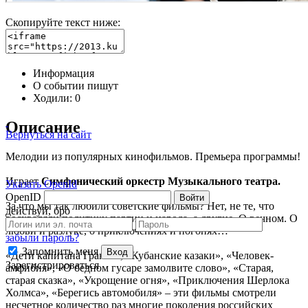
Скопируйте текст ниже:
Информация
О событии пишут
Ходили:
0
Описание
Вернуться на сайт
Мелодии из популярных кинофильмов. Премьера программы!
Играет
Симфонический оркестр Музыкального театра.
Указать OpenId
OpenID
Войти
За что мы так любили советские фильмы? Нет, не те, что
действуй, бро
восхваляли политику партии и народа, а другие. О вечном. О
любви и разлуке, о приключениях и погонях…
забыли пароль?
Запомнить меня
Вход
«Дети капитана Гранта», «Кубанские казаки», «Человек-
Зарегистрироваться
амфибия», «О бедном гусаре замолвите слово», «Старая,
старая сказка», «Укрощение огня», «Приключения Шерлока
Холмса», «Берегись автомобиля» – эти фильмы смотрели
несчетное количество раз многие поколения российских