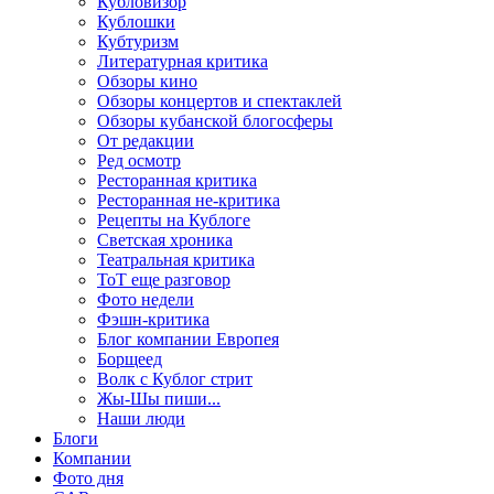
Кубловизор
Кублошки
Кубтуризм
Литературная критика
Обзоры кино
Обзоры концертов и спектаклей
Обзоры кубанской блогосферы
От редакции
Ред осмотр
Ресторанная критика
Ресторанная не-критика
Рецепты на Кублоге
Светская хроника
Театральная критика
ТоТ еще разговор
Фото недели
Фэшн-критика
Блог компании Европея
Борщеед
Волк с Кублог стрит
Жы-Шы пиши...
Наши люди
Блоги
Компании
Фото дня