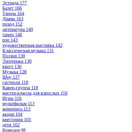
Эстрада
177
Балет
166
Танцы
164
Драма
163
поход
152
литература
149
танец
146
рэп
143
художественная выставка
142
Классическая музыка
131
Поэзия
130
Эзотерика
130
квест
130
Музыка
128
Шоу
127
гастроли
118
Кавер-группа
118
мастер-классы для взрослых
116
Игры
116
мультфильм
113
живопись
113
акция
104
квестория
103
дети
102
Комедия
98