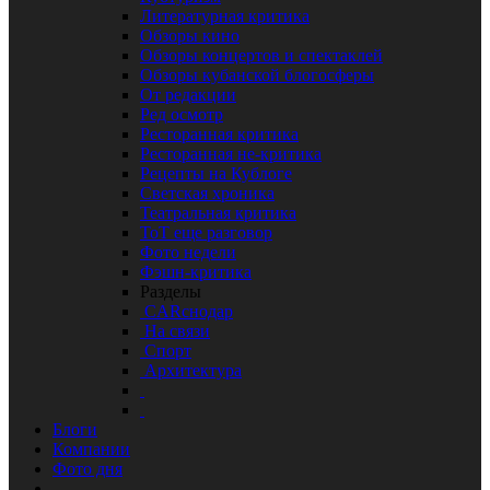
Литературная критика
Обзоры кино
Обзоры концертов и спектаклей
Обзоры кубанской блогосферы
От редакции
Ред осмотр
Ресторанная критика
Ресторанная не-критика
Рецепты на Кублоге
Светская хроника
Театральная критика
ТоТ еще разговор
Фото недели
Фэшн-критика
Разделы
CARснодар
На связи
Спорт
Архитектура
Блоги
Компании
Фото дня