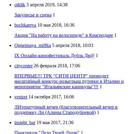
otklik
3 апреля 2019, 14:38
Закулисье и сцена
1
bochkareva
10 мая 2018, 16:36
Акция "На работу на велосипеде" в Краснодаре
1
Ognennaya_miffka
5 апреля 2018, 10:03
IX Онлайн-кинофестиваль Дубль Дв@
1
citycenter
26 февраля 2018, 17:06
ВПЕРВЫЕ!!! ТРК "СИТИ ЦЕНТР" проводит
масштабный конкурс-розыгрыш путевки в Италию и
мероприятие "Итальянские каникулы"!!!
1
vestzet
14 октября 2017, 16:06
ЛИтературный вечер (благотворительный вечер в
поддержку Ли (Алины Стародубцевой)
1
insight_bar
19 мая 2017, 21:36
Практикум "Дело Твоей Души"
1