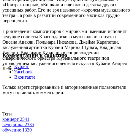
«Призрак оперы», «Кошки» и еще около десятка других
успешных работ. Его не зря называют «королем музыкального
театра», а роль в развитии современного мюзикла трудно
переоценить.
Произведения композиторов с мировыми именами исполнят
ведущие солисты Краснодарского музыкального театра
Оксана Авакян, Гюльнара Низамова, Джейма Карапетян,
заслуженная артистка Кубани Марина Шульга, Владислав
Емелин, Владимир Кузнецов в сопровождении
Комментарии к событию
симфонического оркестра Музыкального театра под
управлением заслуженного деятеля искусств Кубани Андрея
Кублог
Лебедева.
Facebook
Вконтакте
Только зарегистрированные и авторизованные пользователи
могут оставлять комментарии.
Теги
концерт
2541
вечеринка
2335
обучение
1330