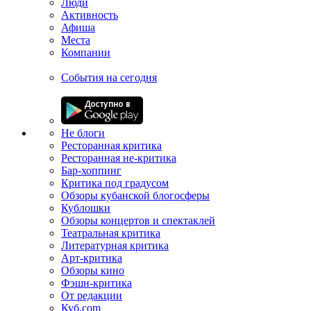
Люди
Активность
Афиша
Места
Компании
События на сегодня
Не блоги
Ресторанная критика
Ресторанная не-критика
Бар-хоппинг
Критика под градусом
Обзоры кубанской блогосферы
Кублошки
Обзоры концертов и спектаклей
Театральная критика
Литературная критика
Арт-критика
Обзоры кино
Фэшн-критика
От редакции
Куб.com