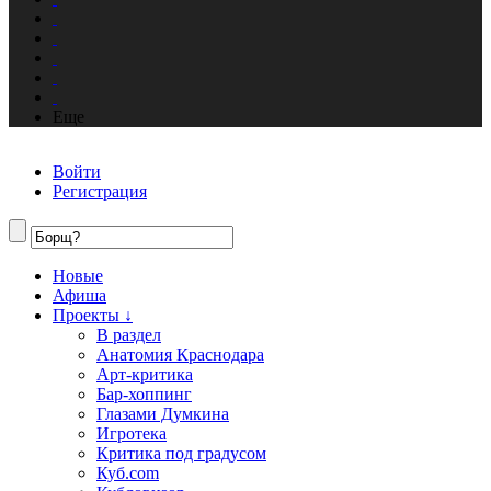
Еще
Войти
Регистрация
Новые
Афиша
Проекты ↓
В раздел
Анатомия Краснодара
Арт-критика
Бар-хоппинг
Глазами Думкина
Игротека
Критика под градусом
Куб.com