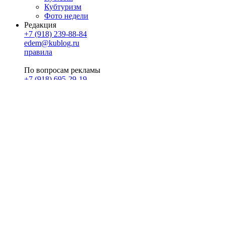
Кубтуризм
Фото недели
Редакция
+7 (918) 239-88-84
edem@kublog.ru
правила
По вопросам рекламы
+7 (918) 695-29-19
u@klerk.ru
реклама на сайте
PR
Илона Полянская
pr@kublog.ru
Клубок социума
Кублогимн
Демография Кублога
5014 кублогеров
© 2026
Кублог
Кулбог