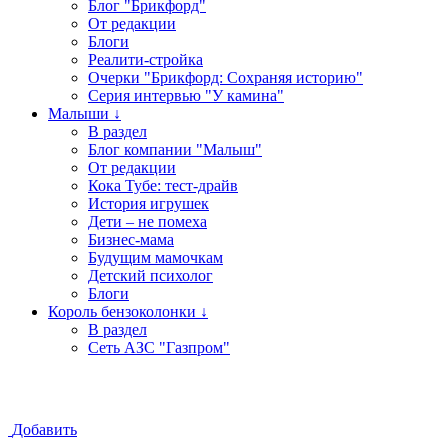
Блог "Брикфорд"
От редакции
Блоги
Реалити-стройка
Очерки "Брикфорд: Сохраняя историю"
Серия интервью "У камина"
Малыши ↓
В раздел
Блог компании "Малыш"
От редакции
Кока Тубе: тест-драйв
История игрушек
Дети – не помеха
Бизнес-мама
Будущим мамочкам
Детский психолог
Блоги
Король бензоколонки ↓
В раздел
Сеть АЗС "Газпром"
Добавить