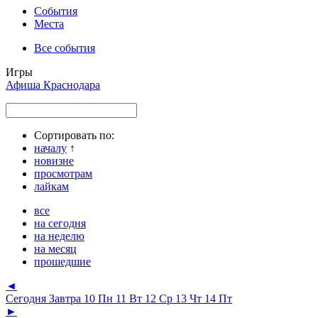
События
Места
Все события
Игры
Афиша Краснодара
Сортировать по:
началу
↑
новизне
просмотрам
лайкам
все
на сегодня
на неделю
на месяц
прошедшие
◄
Сегодня
Завтра
10 Пн
11 Вт
12 Ср
13 Чт
14 Пт
►