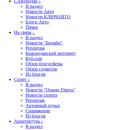
CARснодар ↓
В раздел
Новости Авто
Новости КЛЮЧАВТО
Блоги Авто
Пачки
На связи ↓
В раздел
Новости "Билайн"
Репортаж
Краснодарский интернет
Куб.com
Обзор блогосферы
Обзор гаджетов
Из блогов
Спорт ↓
В раздел
Новости "Orange Fitness"
Новости спорта
Репортаж
Активный отдых
Снаряжение
Из блогов
Архитектура ↓
В раздел