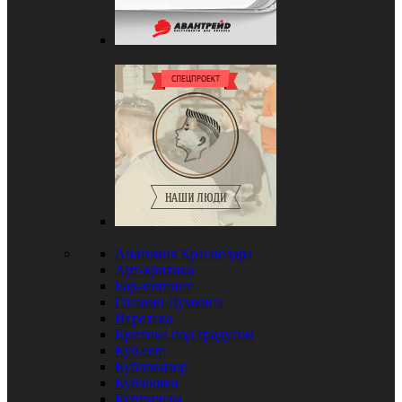
Анатомия Краснодара
Арт-критика
Бар-хоппинг
Глазами Думкина
Игротека
Критика под градусом
Куб.com
Кубловизор
Кублошки
Кубтуризм