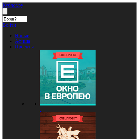
Кублог.ру
Войти
Новые
Афиша
Проекты