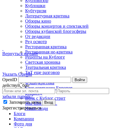
Кубловизор
Кублошки
Кубтуризм
Литературная критика
Обзоры кино
Обзоры концертов и спектаклей
Обзоры кубанской блогосферы
От редакции
Ред осмотр
Ресторанная критика
Ресторанная не-критика
Вернуться на сайт
Рецепты на Кублоге
Светская хроника
Театральная критика
ТоТ еще разговор
Указать OpenId
Фото недели
OpenID
Войти
Фэшн-критика
действуй, бро
Блог компании Европея
Борщеед
забыли пароль?
Волк с Кублог стрит
Запомнить меня
Вход
Жы-Шы пиши...
Зарегистрироваться
Наши люди
Блоги
Компании
Фото дня