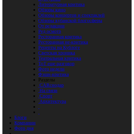
Литературная критика
Обзоры кино
Обзоры концертов и спектаклей
Обзоры кубанской блогосферы
От редакции
Ред осмотр
Ресторанная критика
Ресторанная не-критика
Рецепты на Кублоге
Светская хроника
Театральная критика
ТоТ еще разговор
Фото недели
Фэшн-критика
Разделы
CARснодар
На связи
Спорт
Архитектура
Блоги
Компании
Фото дня