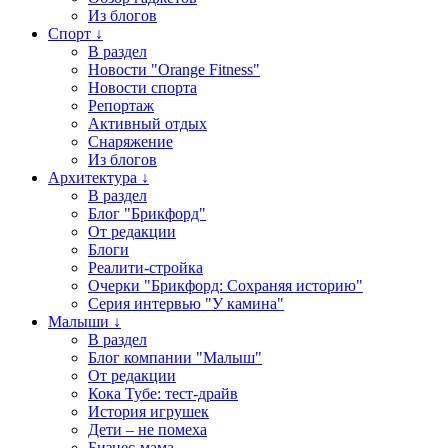
Из блогов
Спорт ↓
В раздел
Новости "Orange Fitness"
Новости спорта
Репортаж
Активный отдых
Снаряжение
Из блогов
Архитектура ↓
В раздел
Блог "Брикфорд"
От редакции
Блоги
Реалити-стройка
Очерки "Брикфорд: Сохраняя историю"
Серия интервью "У камина"
Малыши ↓
В раздел
Блог компании "Малыш"
От редакции
Кока Тубе: тест-драйв
История игрушек
Дети – не помеха
Бизнес-мама