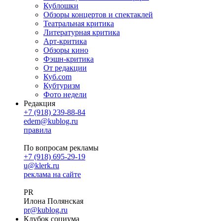
Кублошки
Обзоры концертов и спектаклей
Театральная критика
Литературная критика
Арт-критика
Обзоры кино
Фэшн-критика
От редакции
Куб.com
Кубтуризм
Фото недели
Редакция
+7 (918) 239-88-84
edem@kublog.ru
правила
По вопросам рекламы
+7 (918) 695-29-19
u@klerk.ru
реклама на сайте
PR
Илона Полянская
pr@kublog.ru
Клубок социума