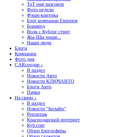
ТоТ еще разговор
Фото недели
Фэшн-критика
Блог компании Европея
Борщеед
Волк с Кублог стрит
Жы-Шы пиши...
Наши люди
Блоги
Компании
Фото дня
CARснодар ↓
В раздел
Новости Авто
Новости КЛЮЧАВТО
Блоги Авто
Пачки
На связи ↓
В раздел
Новости "Билайн"
Репортаж
Краснодарский интернет
Куб.com
Обзор блогосферы
Обзор гаджетов