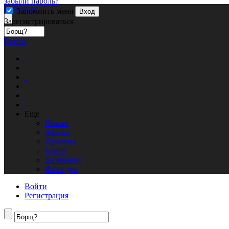
забыли пароль?
Кублог.ру
Запомнить меня
Вход
Зарегистрироваться
Войти
Еще
Новые
Афиша
Проекты
Блоги
Компании
Фото дня
Войти
Регистрация