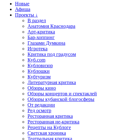
Новые
Афиша
Проекты ↓
В раздел
Анатомия Краснодара
Арт-критика
Бар-хоппинг
Глазами Думкина
Игротека
Критика под градусом
Куб.com
Кубловизор
Кублошки
Кубтуризм
Литературная критика
Обзоры кино
Обзоры концертов и спектаклей
Обзоры кубанской блогосферы
От редакции
Ред осмотр
Ресторанная критика
Ресторанная не-критика
Рецепты на Кублоге
Светская хроника
Театральная критика