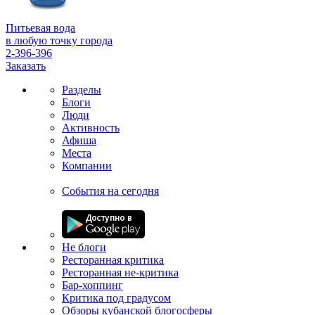
Питьевая вода
в любую точку города
2-396-396
Заказать
Разделы
Блоги
Люди
Активность
Афиша
Места
Компании
События на сегодня
Не блоги
Ресторанная критика
Ресторанная не-критика
Бар-хоппинг
Критика под градусом
Обзоры кубанской блогосферы