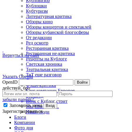
Кубловизор
Кублошки
Кубтуризм
Литературная критика
Обзоры кино
Обзоры концертов и спектаклей
Обзоры кубанской блогосферы
От редакции
Ред осмотр
Ресторанная критика
Ресторанная не-критика
Вернуться на сайт
Рецепты на Кублоге
Светская хроника
Театральная критика
ТоТ еще разговор
Указать OpenId
Фото недели
OpenID
Войти
Фэшн-критика
действуй, бро
Блог компании Европея
Борщеед
забыли пароль?
Волк с Кублог стрит
Запомнить меня
Вход
Жы-Шы пиши...
Зарегистрироваться
Наши люди
Блоги
Компании
Фото дня