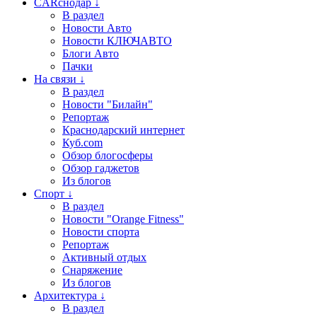
CARснодар ↓
В раздел
Новости Авто
Новости КЛЮЧАВТО
Блоги Авто
Пачки
На связи ↓
В раздел
Новости "Билайн"
Репортаж
Краснодарский интернет
Куб.com
Обзор блогосферы
Обзор гаджетов
Из блогов
Спорт ↓
В раздел
Новости "Orange Fitness"
Новости спорта
Репортаж
Активный отдых
Снаряжение
Из блогов
Архитектура ↓
В раздел