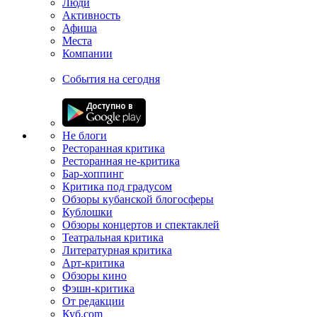
Люди
Активность
Афиша
Места
Компании
События на сегодня
Не блоги
Ресторанная критика
Ресторанная не-критика
Бар-хоппинг
Критика под градусом
Обзоры кубанской блогосферы
Кублошки
Обзоры концертов и спектаклей
Театральная критика
Литературная критика
Арт-критика
Обзоры кино
Фэшн-критика
От редакции
Куб.com