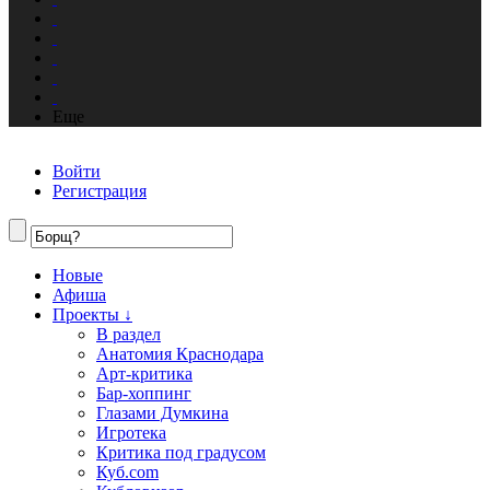
Еще
Войти
Регистрация
Новые
Афиша
Проекты ↓
В раздел
Анатомия Краснодара
Арт-критика
Бар-хоппинг
Глазами Думкина
Игротека
Критика под градусом
Куб.com