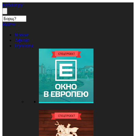
Кублог.ру
Войти
Новые
Афиша
Проекты