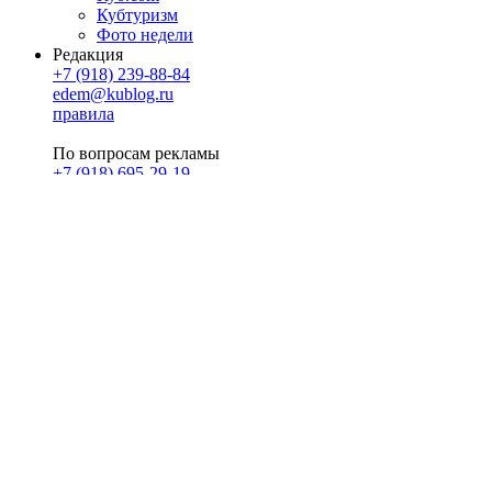
Кубтуризм
Фото недели
Редакция
+7 (918) 239-88-84
edem@kublog.ru
правила
По вопросам рекламы
+7 (918) 695-29-19
u@klerk.ru
реклама на сайте
PR
Илона Полянская
pr@kublog.ru
Клубок социума
Кублогимн
Демография Кублога
5014 кублогеров
© 2026
Кублог
Кулбог