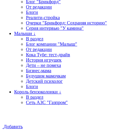
Блог "Брикфорд"
От редакции
Блоги
Реалити-стройка
Очерки "Брикфорд: Сохраняя историю"
Серия интервью "У камина"
Малыши ↓
В раздел
Блог компании "Малыш"
От редакции
Кока Тубе: тест-драйв
История игрушек
Дети – не помеха
Бизнес-мама
Будущим мамочкам
Детский психолог
Блоги
Король бензоколонки ↓
В раздел
Сеть АЗС "Газпром"
Добавить