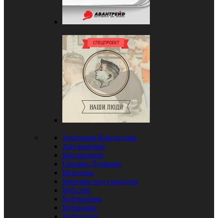
Анатомия Краснодара
Арт-критика
Бар-хоппинг
Глазами Думкина
Игротека
Критика под градусом
Куб.com
Кубловизор
Кублошки
Кубтуризм