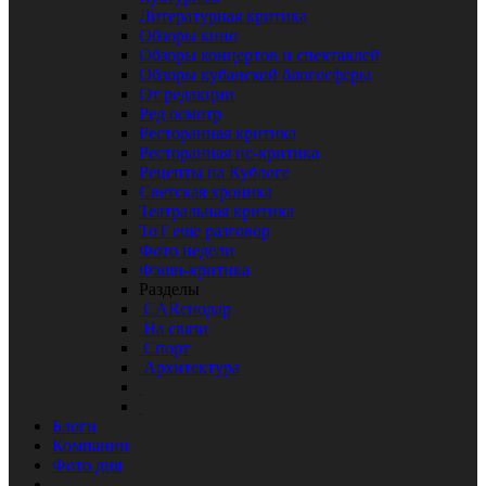
Литературная критика
Обзоры кино
Обзоры концертов и спектаклей
Обзоры кубанской блогосферы
От редакции
Ред осмотр
Ресторанная критика
Ресторанная не-критика
Рецепты на Кублоге
Светская хроника
Театральная критика
ТоТ еще разговор
Фото недели
Фэшн-критика
Разделы
CARснодар
На связи
Спорт
Архитектура
Блоги
Компании
Фото дня