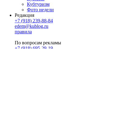
Кубтуризм
Фото недели
Редакция
+7 (918) 239-88-84
edem@kublog.ru
правила
По вопросам рекламы
+7 (918) 695-29-19
u@klerk.ru
реклама на сайте
PR
Илона Полянская
pr@kublog.ru
Клубок социума
Кублогимн
Демография Кублога
5014 кублогеров
© 2026
Кублог
Кулбог