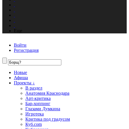
Еще
Войти
Регистрация
Новые
Афиша
Проекты ↓
В раздел
Анатомия Краснодара
Арт-критика
Бар-хоппинг
Глазами Думкина
Игротека
Критика под градусом
Куб.com