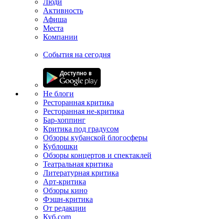
Люди
Активность
Афиша
Места
Компании
События на сегодня
Не блоги
Ресторанная критика
Ресторанная не-критика
Бар-хоппинг
Критика под градусом
Обзоры кубанской блогосферы
Кублошки
Обзоры концертов и спектаклей
Театральная критика
Литературная критика
Арт-критика
Обзоры кино
Фэшн-критика
От редакции
Куб.com