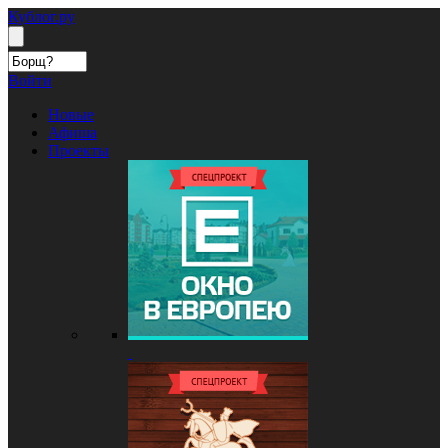
Кублог.ру
Войти
Новые
Афиша
Проекты