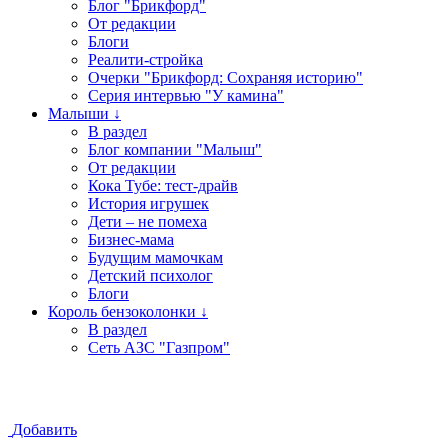
Блог "Брикфорд"
От редакции
Блоги
Реалити-стройка
Очерки "Брикфорд: Сохраняя историю"
Серия интервью "У камина"
Малыши ↓
В раздел
Блог компании "Малыш"
От редакции
Кока Тубе: тест-драйв
История игрушек
Дети – не помеха
Бизнес-мама
Будущим мамочкам
Детский психолог
Блоги
Король бензоколонки ↓
В раздел
Сеть АЗС "Газпром"
Добавить