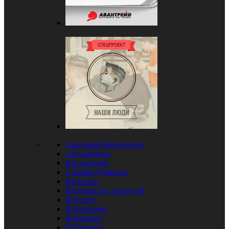
Анатомия Краснодара
Арт-критика
Бар-хоппинг
Глазами Думкина
Игротека
Критика под градусом
Куб.com
Кубловизор
Кублошки
Кубтуризм