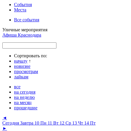
События
Места
Все события
Уличные мероприятия
Афиша Краснодара
Сортировать по:
началу
↑
новизне
просмотрам
лайкам
все
на сегодня
на неделю
на месяц
прошедшие
◄
Сегодня
Завтра
10 Пн
11 Вт
12 Ср
13 Чт
14 Пт
►