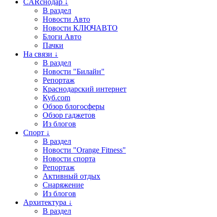
CARснодар ↓
В раздел
Новости Авто
Новости КЛЮЧАВТО
Блоги Авто
Пачки
На связи ↓
В раздел
Новости "Билайн"
Репортаж
Краснодарский интернет
Куб.com
Обзор блогосферы
Обзор гаджетов
Из блогов
Спорт ↓
В раздел
Новости "Orange Fitness"
Новости спорта
Репортаж
Активный отдых
Снаряжение
Из блогов
Архитектура ↓
В раздел