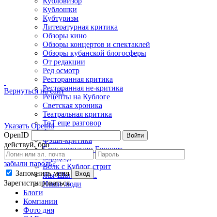
Кубловизор
Кублошки
Кубтуризм
Литературная критика
Обзоры кино
Обзоры концертов и спектаклей
Обзоры кубанской блогосферы
От редакции
Ред осмотр
Ресторанная критика
Ресторанная не-критика
Вернуться на сайт
Рецепты на Кублоге
Светская хроника
Театральная критика
ТоТ еще разговор
Указать OpenId
Фото недели
OpenID
Войти
Фэшн-критика
действуй, бро
Блог компании Европея
Борщеед
забыли пароль?
Волк с Кублог стрит
Запомнить меня
Вход
Жы-Шы пиши...
Зарегистрироваться
Наши люди
Блоги
Компании
Фото дня