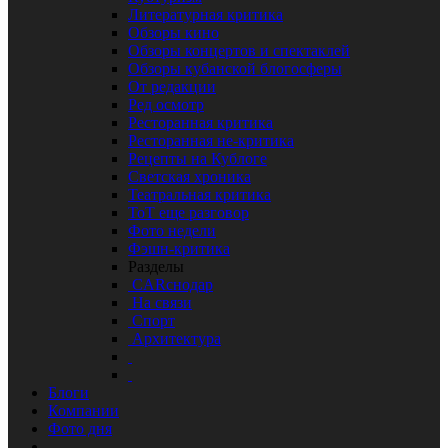
Литературная критика
Обзоры кино
Обзоры концертов и спектаклей
Обзоры кубанской блогосферы
От редакции
Ред осмотр
Ресторанная критика
Ресторанная не-критика
Рецепты на Кублоге
Светская хроника
Театральная критика
ТоТ еще разговор
Фото недели
Фэшн-критика
Разделы
CARснодар
На связи
Спорт
Архитектура
Блоги
Компании
Фото дня