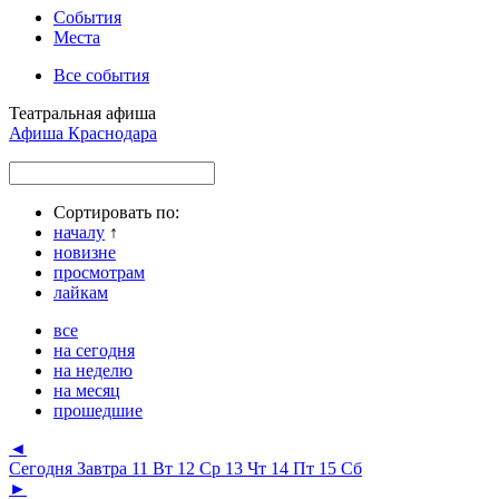
События
Места
Все события
Театральная афиша
Афиша Краснодара
Сортировать по:
началу
↑
новизне
просмотрам
лайкам
все
на сегодня
на неделю
на месяц
прошедшие
◄
Сегодня
Завтра
11 Вт
12 Ср
13 Чт
14 Пт
15 Сб
►