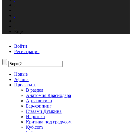
Еще
Войти
Регистрация
Новые
Афиша
Проекты ↓
В раздел
Анатомия Краснодара
Арт-критика
Бар-хоппинг
Глазами Думкина
Игротека
Критика под градусом
Куб.com