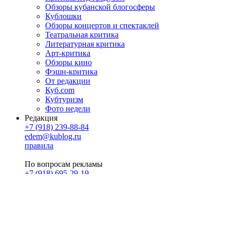
Обзоры кубанской блогосферы
Кублошки
Обзоры концертов и спектаклей
Театральная критика
Литературная критика
Арт-критика
Обзоры кино
Фэшн-критика
От редакции
Куб.com
Кубтуризм
Фото недели
Редакция
+7 (918) 239-88-84
edem@kublog.ru
правила
По вопросам рекламы
+7 (918) 695-29-19
u@klerk.ru
реклама на сайте
PR
Илона Полянская
pr@kublog.ru