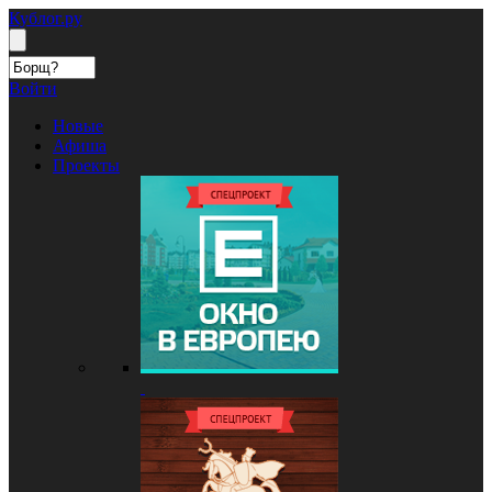
Кублог.ру
Войти
Новые
Афиша
Проекты