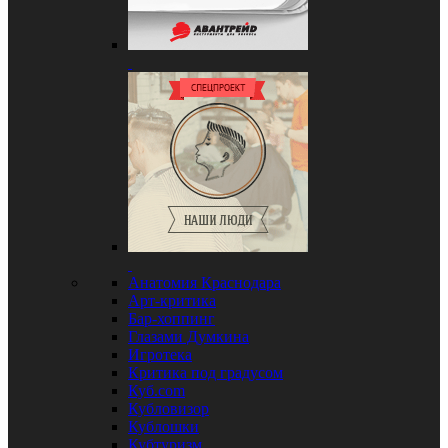
Анатомия Краснодара
Арт-критика
Бар-хоппинг
Глазами Думкина
Игротека
Критика под градусом
Куб.com
Кубловизор
Кублошки
Кубтуризм