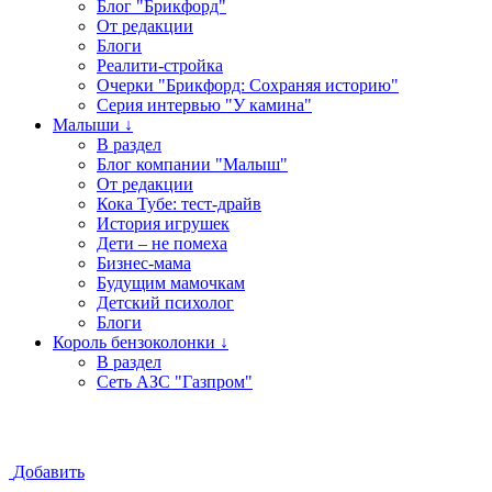
Блог "Брикфорд"
От редакции
Блоги
Реалити-стройка
Очерки "Брикфорд: Сохраняя историю"
Серия интервью "У камина"
Малыши ↓
В раздел
Блог компании "Малыш"
От редакции
Кока Тубе: тест-драйв
История игрушек
Дети – не помеха
Бизнес-мама
Будущим мамочкам
Детский психолог
Блоги
Король бензоколонки ↓
В раздел
Сеть АЗС "Газпром"
Добавить