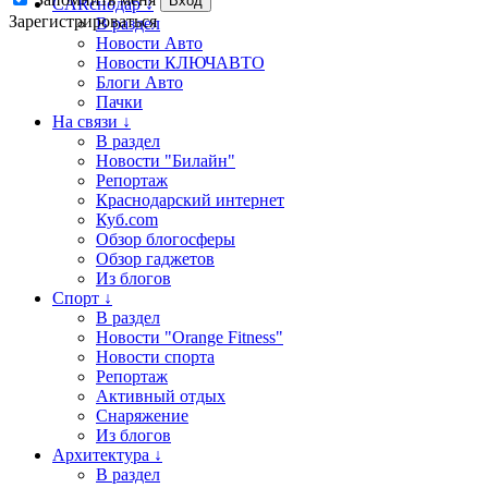
Вход
CARснодар ↓
Зарегистрироваться
В раздел
Новости Авто
Новости КЛЮЧАВТО
Блоги Авто
Пачки
На связи ↓
В раздел
Новости "Билайн"
Репортаж
Краснодарский интернет
Куб.com
Обзор блогосферы
Обзор гаджетов
Из блогов
Спорт ↓
В раздел
Новости "Orange Fitness"
Новости спорта
Репортаж
Активный отдых
Снаряжение
Из блогов
Архитектура ↓
В раздел