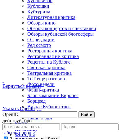
Кубловизор
Кублошки
Кубтуризм
Литературная критика
Обзоры кино
Обзоры концертов и спектаклей
Обзоры кубанской блогосферы
От редакции
Ред осмотр
Ресторанная критика
Ресторанная не-критика
Рецепты на Кублоге
Светская хроника
Театральная критика
ТоТ еще разговор
Фото недели
Вернуться на сайт
Фэшн-критика
Блог компании Европея
Борщеед
Волк с Кублог стрит
Указать OpenId
Жы-Шы пиши...
OpenID
Войти
Наши люди
действуй, бро
Блоги
Компании
забыли пароль?
Фото дня
Запомнить меня