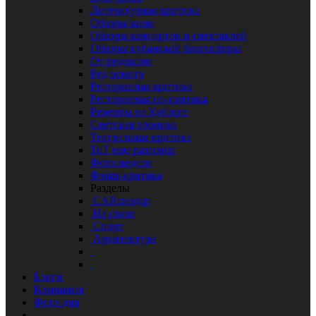
Литературная критика
Обзоры кино
Обзоры концертов и спектаклей
Обзоры кубанской блогосферы
От редакции
Ред осмотр
Ресторанная критика
Ресторанная не-критика
Рецепты на Кублоге
Светская хроника
Театральная критика
ТоТ еще разговор
Фото недели
Фэшн-критика
Разделы
CARснодар
На связи
Спорт
Архитектура
Блоги
Компании
Фото дня