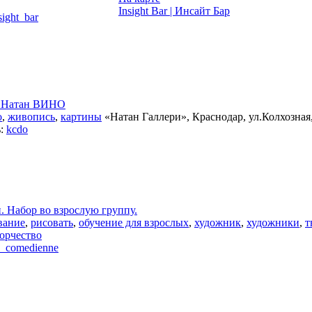
Insight Bar | Инсайт Бар
sight_bar
ы Натан ВИНО
о
,
живопись
,
картины
«Натан Галлери», Краснодар, ул.Колхозная
ь:
kcdo
. Набор во взрослую группу.
вание
,
рисовать
,
обучение для взрослых
,
художник
,
художники
,
т
орчество
_comedienne