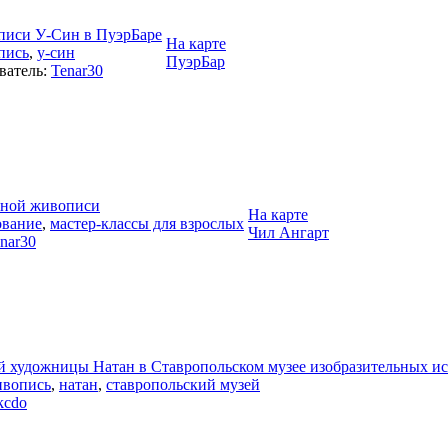
писи У-Син в ПуэрБаре
На карте
пись
,
у-син
ПуэрБар
ватель:
Tenar30
ьной живописи
На карте
ование
,
мастер-классы для взрослых
Чил Ангарт
nar30
й художницы Натан в Ставропольском музее изобразительных ис
вопись
,
натан
,
ставропольский музей
kcdo