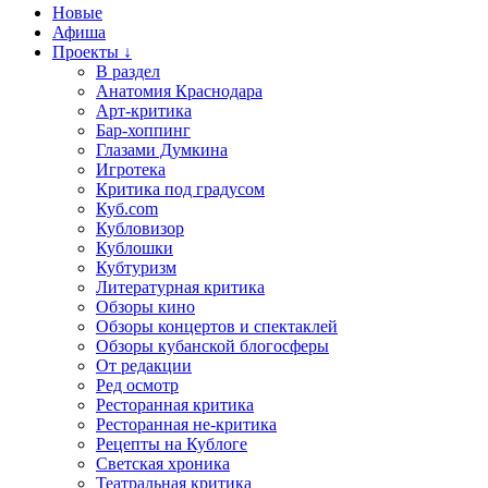
Новые
Афиша
Проекты ↓
В раздел
Анатомия Краснодара
Арт-критика
Бар-хоппинг
Глазами Думкина
Игротека
Критика под градусом
Куб.com
Кубловизор
Кублошки
Кубтуризм
Литературная критика
Обзоры кино
Обзоры концертов и спектаклей
Обзоры кубанской блогосферы
От редакции
Ред осмотр
Ресторанная критика
Ресторанная не-критика
Рецепты на Кублоге
Светская хроника
Театральная критика