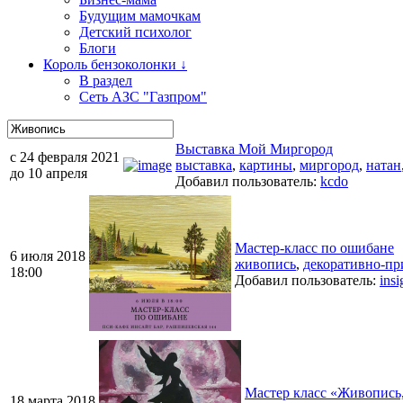
Будущим мамочкам
Детский психолог
Блоги
Король бензоколонки ↓
В раздел
Сеть АЗС "Газпром"
Выставка Мой Миргород
c 24 февраля 2021
выставка
,
картины
,
миргород
,
натан
до 10 апреля
Добавил пользователь:
kcdo
Мастер-класс по ошибане
6 июля 2018
живопись
,
декоративно-пр
18:00
Добавил пользователь:
insi
Мастер класс «Живопись
18 марта 2018