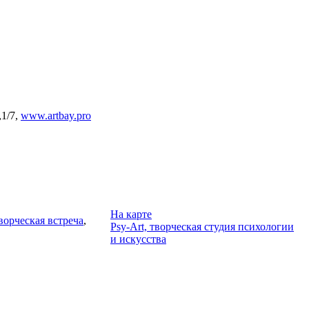
,1/7,
www.artbay.pro
На карте
ворческая встреча
,
Psy-Art, творческая студия психологии
и искусства