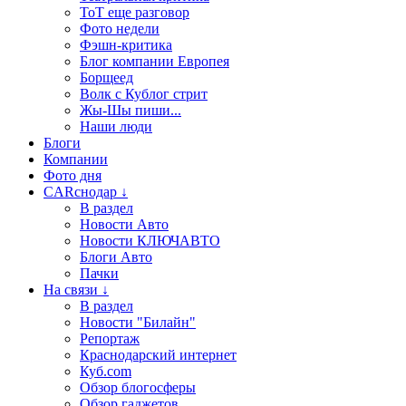
ТоТ еще разговор
Фото недели
Фэшн-критика
Блог компании Европея
Борщеед
Волк с Кублог стрит
Жы-Шы пиши...
Наши люди
Блоги
Компании
Фото дня
CARснодар ↓
В раздел
Новости Авто
Новости КЛЮЧАВТО
Блоги Авто
Пачки
На связи ↓
В раздел
Новости "Билайн"
Репортаж
Краснодарский интернет
Куб.com
Обзор блогосферы
Обзор гаджетов