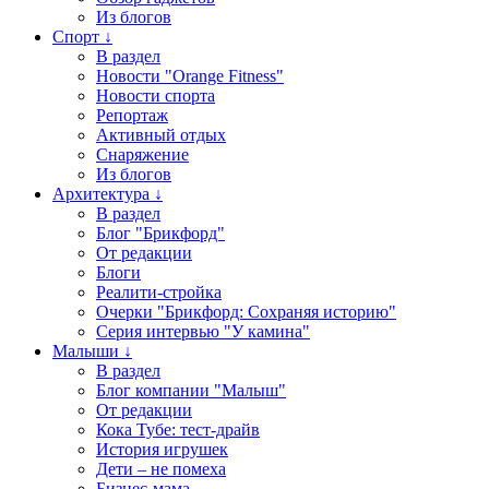
Из блогов
Спорт ↓
В раздел
Новости "Orange Fitness"
Новости спорта
Репортаж
Активный отдых
Снаряжение
Из блогов
Архитектура ↓
В раздел
Блог "Брикфорд"
От редакции
Блоги
Реалити-стройка
Очерки "Брикфорд: Сохраняя историю"
Серия интервью "У камина"
Малыши ↓
В раздел
Блог компании "Малыш"
От редакции
Кока Тубе: тест-драйв
История игрушек
Дети – не помеха
Бизнес-мама