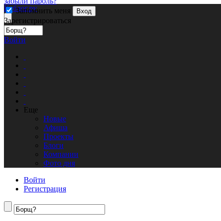
забыли пароль?
Кублог.ру
Запомнить меня
Вход
Зарегистрироваться
Войти
Еще
Новые
Афиша
Проекты
Блоги
Компании
Фото дня
Войти
Регистрация