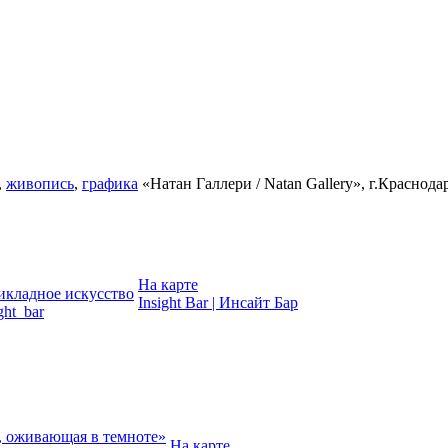
,
живопись
,
графика
«Натан Галлери / Natan Gallery», г.Краснода
На карте
икладное искусство
Insight Bar | Инсайт Бар
ght_bar
, оживающая в темноте»
На карте