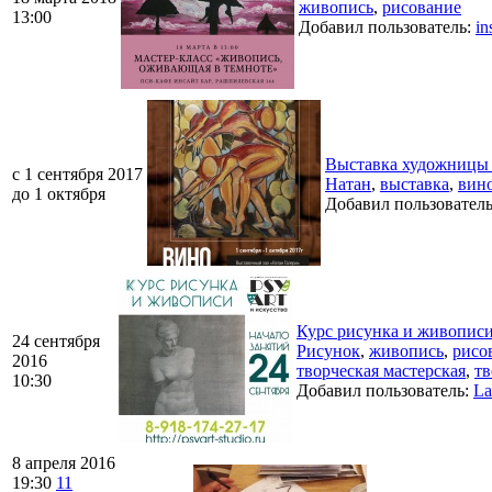
живопись
,
рисование
13:00
Добавил пользователь:
in
Выставка художниц
c 1 сентября 2017
Натан
,
выставка
,
вин
до 1 октября
Добавил пользовател
Курс рисунка и живописи
24 сентября
Рисунок
,
живопись
,
рисо
2016
творческая мастерская
,
тв
10:30
Добавил пользователь:
La
8 апреля 2016
19:30
11