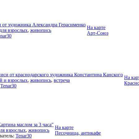
и от художника Александра Герасименко
На карте
для взрослых
,
живопись
Арт-Союз
nar30
иси от краснодарского художника Константина Канского
На кар
ей и взрослых
,
живопись
,
встреча
Красно
:
Tenar30
артина маслом за 3 часа"
На карте
для взрослых
,
живопись
Песочница, антикафе
ватель:
Tenar30