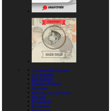
Анатомия Краснодара
Арт-критика
Бар-хоппинг
Глазами Думкина
Игротека
Критика под градусом
Куб.com
Кубловизор
Кублошки
Кубтуризм