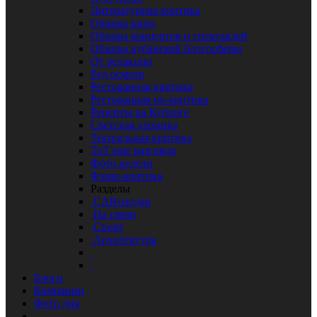
Литературная критика
Обзоры кино
Обзоры концертов и спектаклей
Обзоры кубанской блогосферы
От редакции
Ред осмотр
Ресторанная критика
Ресторанная не-критика
Рецепты на Кублоге
Светская хроника
Театральная критика
ТоТ еще разговор
Фото недели
Фэшн-критика
Разделы
CARснодар
На связи
Спорт
Архитектура
Блоги
Компании
Фото дня