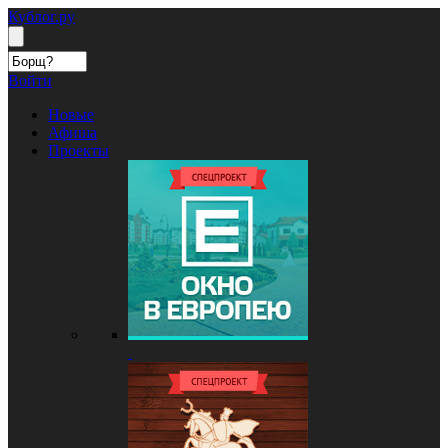
Кублог.ру
Войти
Новые
Афиша
Проекты