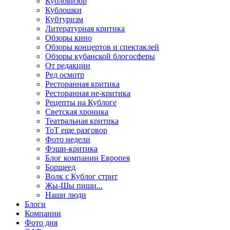
Кубловизор
Кублошки
Кубтуризм
Литературная критика
Обзоры кино
Обзоры концертов и спектаклей
Обзоры кубанской блогосферы
От редакции
Ред осмотр
Ресторанная критика
Ресторанная не-критика
Рецепты на Кублоге
Светская хроника
Театральная критика
ТоТ еще разговор
Фото недели
Фэшн-критика
Блог компании Европея
Борщеед
Волк с Кублог стрит
Жы-Шы пиши...
Наши люди
Блоги
Компании
Фото дня