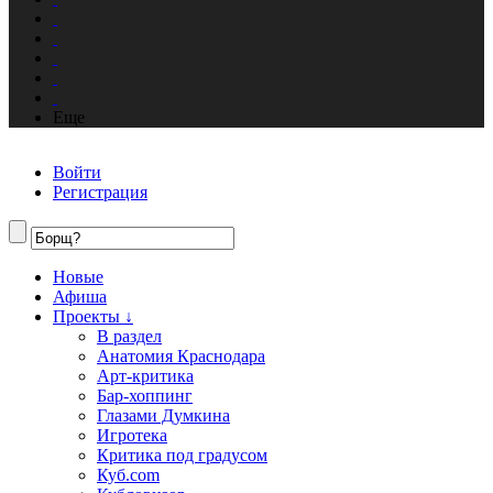
Еще
Войти
Регистрация
Новые
Афиша
Проекты ↓
В раздел
Анатомия Краснодара
Арт-критика
Бар-хоппинг
Глазами Думкина
Игротека
Критика под градусом
Куб.com