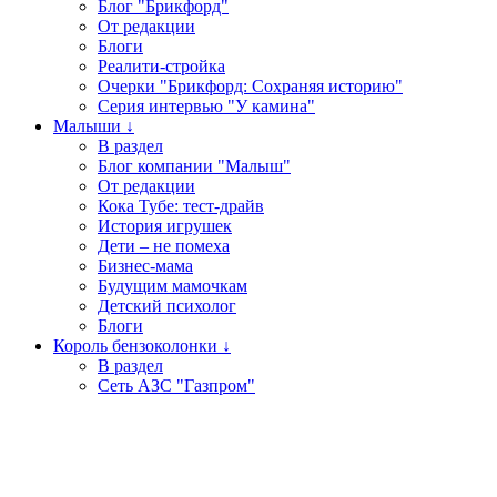
Блог "Брикфорд"
От редакции
Блоги
Реалити-стройка
Очерки "Брикфорд: Сохраняя историю"
Серия интервью "У камина"
Малыши ↓
В раздел
Блог компании "Малыш"
От редакции
Кока Тубе: тест-драйв
История игрушек
Дети – не помеха
Бизнес-мама
Будущим мамочкам
Детский психолог
Блоги
Король бензоколонки ↓
В раздел
Сеть АЗС "Газпром"