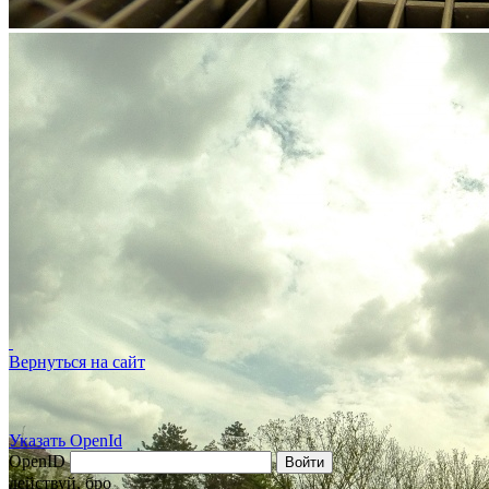
Вернуться на сайт
Указать OpenId
OpenID
Войти
действуй, бро