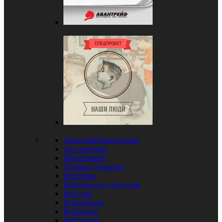
Анатомия Краснодара
Арт-критика
Бар-хоппинг
Глазами Думкина
Игротека
Критика под градусом
Куб.com
Кубловизор
Кублошки
Кубтуризм