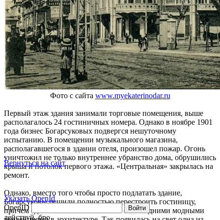
Фото с сайта
www.myekaterinodar.ru
Первый этаж здания занимали торговые помещения, выше
располагалось 24 гостиничных номера. Однако в ноябре 1901
года бизнес Богарсуковых подвергся нешуточному
испытанию. В помещении музыкального магазина,
располагавшегося в здании отеля, произошел пожар. Огонь
уничтожил не только внутреннее убранство дома, обрушились
Вернуться на сайт
крыша и потолок первого этажа. «Центральная» закрылась на
ремонт.
Однако, вместо того чтобы просто подлатать здание,
Указать OpenId
Богарсуковы решили полностью перестроить гостиницу,
OpenID
Войти
причем сделать это в соответствии с последними модными
действуй, бро
тенденциями в архитектуре. Так появилась на свет одна из