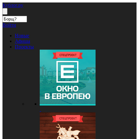
Кублог.ру
Войти
Новые
Афиша
Проекты