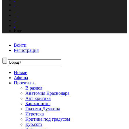
Еще
Войти
Регистрация
Новые
Афиша
Проекты ↓
В раздел
Анатомия Краснодара
Арт-критика
Бар-хоппинг
Глазами Думкина
Игротека
Критика под градусом
Куб.com