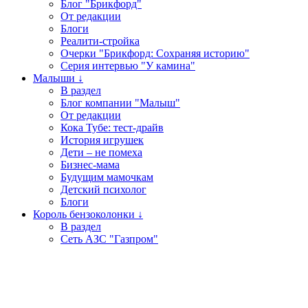
Блог "Брикфорд"
От редакции
Блоги
Реалити-стройка
Очерки "Брикфорд: Сохраняя историю"
Серия интервью "У камина"
Малыши ↓
В раздел
Блог компании "Малыш"
От редакции
Кока Тубе: тест-драйв
История игрушек
Дети – не помеха
Бизнес-мама
Будущим мамочкам
Детский психолог
Блоги
Король бензоколонки ↓
В раздел
Сеть АЗС "Газпром"