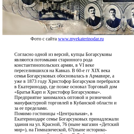
Фото с сайта
www.myekaterinodar.ru
Согласно одной из версий, купцы Богарсуковы
являются потомками старинного рода
константинопольских армян, в VI веке
переселившихся на Кавказ. В 60-е гг XIX века
семья Богарсуковых обосновалась в Армавире, а
уже в 1873 году Христофор Богарсуков перебрался
в Екатеринодар, где позже основал Торговый дом
«Братья Карп и Христофор Богарсуковы».
Предприятие занималось оптовой и розничной
мануфактурной торговлей в Кубанской области и
за ее пределами.
Помимо гостиницы «Центральная», в
Екатеринодаре семье Богарсуковых принадлежали
здания на ул. Красной, 76 (ныне магазин «Детский
мир»), на Гимназической, 67(ныне историко-