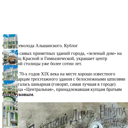
◀
▶
Фото Всеволода Альшанского. Кублог
Одно из самых приметных зданий города, «зеленый дом» на
углу улиц Красной и Гимназической, украшает центр
кубанской столицы уже более сотни лет.
В конце 70-х годов XIX века на месте хорошо известного
краснодарцам трехэтажного здания с белоснежными шпилями
располагалась шикарная (говорят, самая лучшая в городе)
гостиница «Центральная», принадлежавшая купцам братьям
Богарсуковым
.