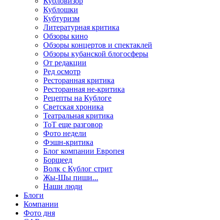
Кубловизор
Кублошки
Кубтуризм
Литературная критика
Обзоры кино
Обзоры концертов и спектаклей
Обзоры кубанской блогосферы
От редакции
Ред осмотр
Ресторанная критика
Ресторанная не-критика
Рецепты на Кублоге
Светская хроника
Театральная критика
ТоТ еще разговор
Фото недели
Фэшн-критика
Блог компании Европея
Борщеед
Волк с Кублог стрит
Жы-Шы пиши...
Наши люди
Блоги
Компании
Фото дня