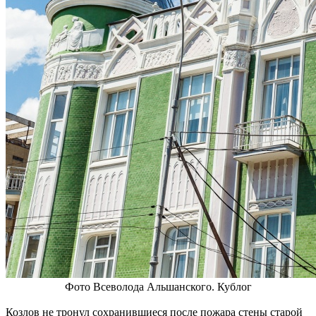
Фото Всеволода Альшанского. Кублог
Козлов не тронул сохранившиеся после пожара стены старой