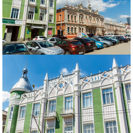
Архитектура Краснодара
История Краснодара
Брикфорд
Валентина Гольцберг
Комментарии
Кублог (
8
)
Facebook
Вконтакте
ToT
написано
3 июля 2015, 13:08
0
Это понравилось
А внутри гостиницы Богарсуковых уютно
расположились многочисленные офисы, магазины
и кафе.