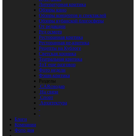
Литературная критика
Обзоры кино
Обзоры концертов и спектаклей
Обзоры кубанской блогосферы
От редакции
Ред осмотр
Ресторанная критика
Ресторанная не-критика
Рецепты на Кублоге
Светская хроника
Театральная критика
ТоТ еще разговор
Фото недели
Фэшн-критика
Разделы
CARснодар
На связи
Спорт
Архитектура
Блоги
Компании
Фото дня