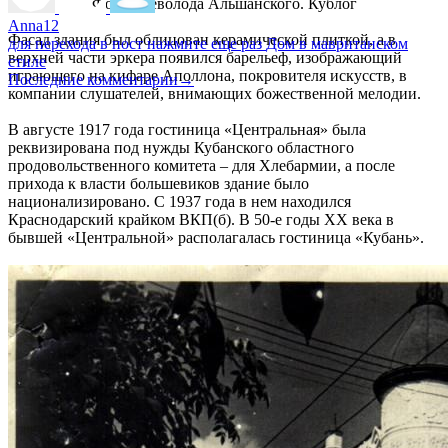
Фото Всеволода Альшанского. Кублог
Anna12
Фасад здания был облицован керамической плиткой, а в
для перехода в пост нажмите еще раз
Дом в мавританском
верхней части эркера появился барельеф, изображающий
стиле
играющего на кифаре Аполлона, покровителя искусств, в
Последние комментарии
→
компании слушателей, внимающих божественной мелодии.
В августе 1917 года гостиница «Центральная» была
реквизирована под нужды Кубанского областного
продовольственного комитета – для Хлебармии, а после
прихода к власти большевиков здание было
национализировано. С 1937 года в нем находился
Краснодарский крайком ВКП(б). В 50-е годы XX века в
бывшей «Центральной» располагалась гостиница «Кубань».