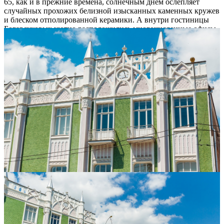
65, как и в прежние времена, солнечным днем ослепляет
случайных прохожих белизной изысканных каменных кружев
и блеском отполированной керамики. А внутри гостиницы
Богарсуковых уютно расположились многочисленные офисы,
магазины и кафе.
Валентина Гольцберг
Материал создан при поддержке
+
4
9244
hffgffsjjdfjjjjjjj
Теги