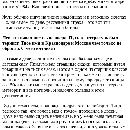
маленький человек, работающий в небоскребе, живет в мире
книги «1984». Как следствие — стрессы и ненависть.
Жуть обычно ищут на тихих кладбищах и в заросших склепах.
Но, на самом-то деле, рассадники страха – это вот эти
гигантские чудища из стекла и бетона.
Лев, ты начал писать не вчера. Путь в литературу был
тернист. Твое имя в Краснодаре и Москве чем только не
обросло. С чего начинал?
На самом деле, сочинительством стал баловаться еще в
детском саду. Придумывал страшные сказки, которыми пугал
товарищей на тихих часах. Потом в одном из старших классов
я писал научно-фантастический роман – как менты гонялись
за инопланетянами по провинциальному городку. Страницы
со 150-й все это мне страшно надоело, я напустил на героев
метеорит, и все погибли. Я надолго охладел к этой
деятельности.
Будучи студентом, я однажды подрался и не победил. Лицо
разнесло так, что голова моя с трудом проходила в двери.
Дома надо было сидеть недели две, но у меня была печатная
машинка (еще в докомпьютерную эпоху), и я стал излагать
роман ужасов. Занятие оказалось неожиданно увлекательным.