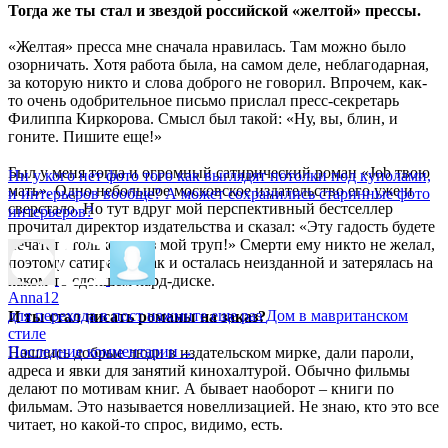
Тогда же ты стал и звездой российской «желтой» прессы.
«Желтая» пресса мне сначала нравилась. Там можно было
озорничать. Хотя работа была, на самом деле, неблагодарная,
за которую никто и слова доброго не говорил. Впрочем, как-
то очень одобрительное письмо прислал пресс-секретарь
Филиппа Киркорова. Смысл был такой: «Ну, вы, блин, и
гоните. Пишите еще!»
Был у меня тогда и огромный сатирический роман «Job твою
Ни у кого нет фото того как выглядят потолки под куполами,
мать». Одно небольшое московское издательство его уже и
и интерьеров вообще? А может сохранились старинные фото
сверстало. Но тут вдруг мой перспективный бестселлер
интерьеров?
прочитал директор издательства и сказал: «Эту гадость будете
печатать только через мой труп!» Смерти ему никто не желал,
поэтому сатира эта так и осталась неизданной и затерялась на
каком-то сдохшем хард-диске.
Anna12
для перехода в пост нажмите еще раз
Дом в мавританском
И ты стал писать романы на заказ?
стиле
Последние комментарии
→
Нашлись добрые люди в издательском мирке, дали пароли,
адреса и явки для занятий кинохалтурой. Обычно фильмы
делают по мотивам книг. А бывает наоборот – книги по
фильмам. Это называется новеллизацией. Не знаю, кто это все
читает, но какой-то спрос, видимо, есть.