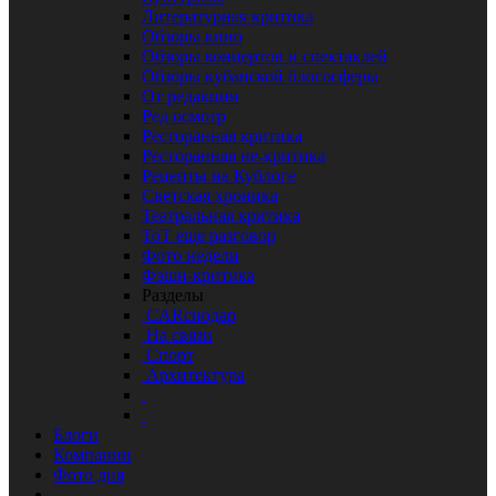
Литературная критика
Обзоры кино
Обзоры концертов и спектаклей
Обзоры кубанской блогосферы
От редакции
Ред осмотр
Ресторанная критика
Ресторанная не-критика
Рецепты на Кублоге
Светская хроника
Театральная критика
ТоТ еще разговор
Фото недели
Фэшн-критика
Разделы
CARснодар
На связи
Спорт
Архитектура
Блоги
Компании
Фото дня