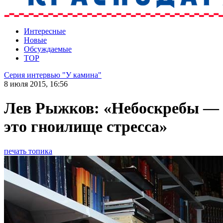
Интересные
Новые
Обсуждаемые
TOP
Серия интервью "У камина"
8 июля 2015, 16:56
Лев Рыжков: «Небоскребы —
это гноилище стресса»
печать топика