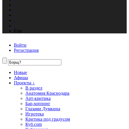
Еще
Войти
Регистрация
Новые
Афиша
Проекты ↓
В раздел
Анатомия Краснодара
Арт-критика
Бар-хоппинг
Глазами Думкина
Игротека
Критика под градусом
Куб.com