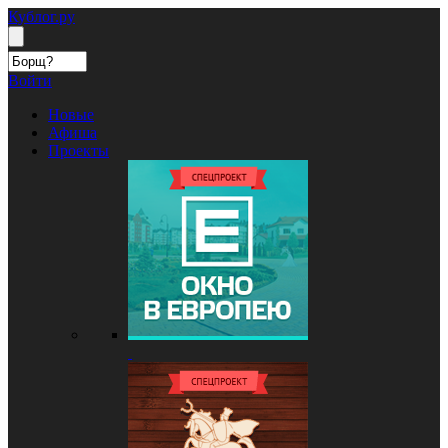
Кублог.ру
Войти
Новые
Афиша
Проекты