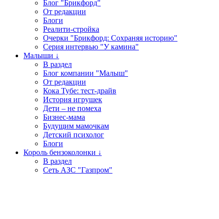
Блог "Брикфорд"
От редакции
Блоги
Реалити-стройка
Очерки "Брикфорд: Сохраняя историю"
Серия интервью "У камина"
Малыши ↓
В раздел
Блог компании "Малыш"
От редакции
Кока Тубе: тест-драйв
История игрушек
Дети – не помеха
Бизнес-мама
Будущим мамочкам
Детский психолог
Блоги
Король бензоколонки ↓
В раздел
Сеть АЗС "Газпром"