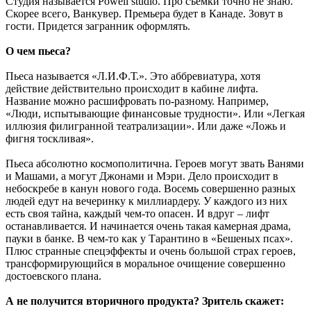
Студия называется Powell studio. Про съемки точно не знаю.
Скорее всего, Ванкувер. Премьера будет в Канаде. Зовут в
гости. Придется загранник оформлять.
О чем пьеса?
Пьеса называется «Л.И.Ф.Т.». Это аббревиатура, хотя
действие действительно происходит в кабине лифта.
Название можно расшифровать по-разному. Например,
«Люди, испытывающие финансовые трудности». Или «Легкая
иллюзия филигранной театрализации». Или даже «Ложь и
фигня тоскливая».
Пьеса абсолютно космополитична. Героев могут звать Ванями
и Машами, а могут Джонами и Мэри. Дело происходит в
небоскребе в канун нового года. Восемь совершенно разных
людей едут на вечеринку к миллиардеру. У каждого из них
есть своя тайна, каждый чем-то опасен. И вдруг – лифт
останавливается. И начинается очень такая камерная драма,
пауки в банке. В чем-то как у Тарантино в «Бешеных псах».
Плюс странные спецэффекты и очень большой страх героев,
трансформирующийся в моральное очищение совершенно
достоевского плана.
А не получится вторичного продукта? Зритель скажет: