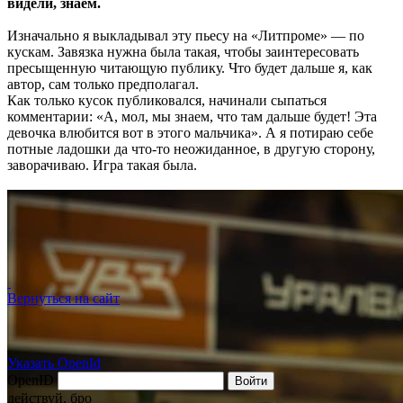
видели, знаем.
Изначально я выкладывал эту пьесу на «Литпроме» — по
кускам. Завязка нужна была такая, чтобы заинтересовать
пресыщенную читающую публику. Что будет дальше я, как
автор, сам только предполагал.
Как только кусок публиковался, начинали сыпаться
комментарии: «А, мол, мы знаем, что там дальше будет! Эта
девочка влюбится вот в этого мальчика». А я потираю себе
потные ладошки да что-то неожиданное, в другую сторону,
заворачиваю. Игра такая была.
Вернуться на сайт
Указать OpenId
OpenID
Войти
действуй, бро