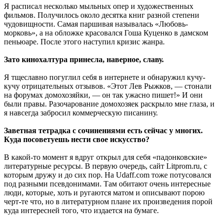
Я расписал несколько мыльных опер и художественных
фильмов. Получилось около десятка книг разной степени
чудовищности. Самая паршивая называлась «Любовь-
морковь», а на обложке красовался Гоша Куценко в дамском
пеньюаре. После этого наступил кризис жанра.
Зато кинохалтура принесла, наверное, славу.
Я тщеславно погуглил себя в интернете и обнаружил кучу-
кучу отрицательных отзывов. «Этот Лев Рыжков, — стонали
на форумах домохозяйки, — он так ужасно пишет!» И они
были правы. Разочарование домохозяек раскрыло мне глаза, и
я навсегда забросил коммерческую писанину.
Заветная тетрадка с сочинениями есть сейчас у многих.
Куда посоветуешь нести свое искусство?
В какой-то момент я вдруг открыл для себя «падонковские»
литературные ресурсы. В первую очередь, сайт Litprom.ru, с
которым дружу и до сих пор. На Udaff.com тоже потусовался
под разными псевдонимами. Там обитают очень интересные
люди, которые, хоть и ругаются матом и описывают порою
черт-те что, но в литературном плане их произведения порой
куда интересней того, что издается на бумаге.