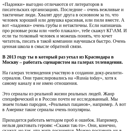
«Падонки» выгодно отличаются от литераторов в
писательских организациях. Последние – очень вежливые и
тактичные люди. Хвалят друг друга в основном за то, что
человек хороший или девушка красивая, или пили вместе. А
вот «падонки» очень грубы и нетактичны. Если напишешь
про розовые розы или «небо плакало», тебе скажут КГ\АМ. И
если ты толковый человек и можешь понять, что хочет
читатель, писать в такой компании научишься быстро. Очень
ценная школа в смысле обратной связи.
В 2013 году ты в который раз уехал из Краснодара в
Москву – работать сценаристом на галерах телевидения.
На галерах телевидения участвую в создании доку-реалити-
сериалов. Они транслировались на «Russia today», хотя к
самому каналу я не имею отношения.
Это сериалы из реальной жизни реальных людей. Жанр
специфический и в России почти не исследованный. Мы
знаем только пародии, «Реальных пацанов», например. А вот
в Америке такие сериалы очень популярны.
Приходится работать методом проб и ошибок. Например,
нельзя диктовать героям: «Скажи так-то». Они, конечно,
скажут, но так, что жить расхочется. Можно поставить их в