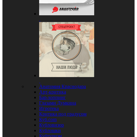
Анатомия Краснодара
Арт-критика
Бар-хоппинг
Глазами Думкина
Игротека
Критика под градусом
Куб.com
Кубловизор
Кублошки
Кубтуризм