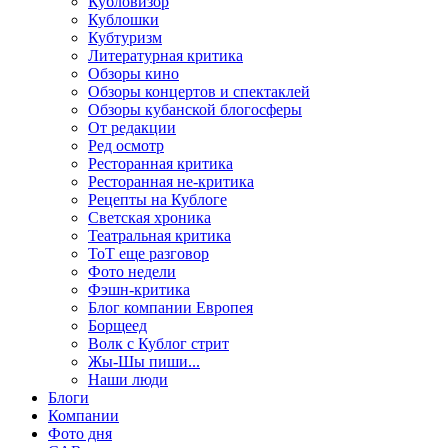
Кубловизор
Кублошки
Кубтуризм
Литературная критика
Обзоры кино
Обзоры концертов и спектаклей
Обзоры кубанской блогосферы
От редакции
Ред осмотр
Ресторанная критика
Ресторанная не-критика
Рецепты на Кублоге
Светская хроника
Театральная критика
ТоТ еще разговор
Фото недели
Фэшн-критика
Блог компании Европея
Борщеед
Волк с Кублог стрит
Жы-Шы пиши...
Наши люди
Блоги
Компании
Фото дня