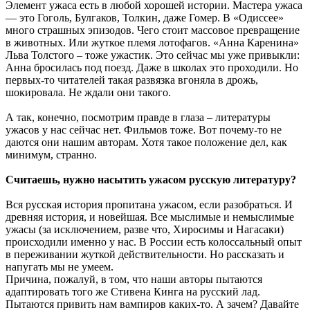
Элемент ужаса есть в любой хорошей истории. Мастера ужаса
— это Гоголь, Булгаков, Толкин, даже Гомер. В «Одиссее»
много страшных эпизодов. Чего стоит массовое превращение
в животных. Или жуткое племя лотофагов. «Анна Каренина»
Льва Толстого – тоже ужастик. Это сейчас мы уже привыкли:
Анна бросилась под поезд. Даже в школах это проходили. Но
первых-то читателей такая развязка вгоняла в дрожь,
шокировала. Не ждали они такого.
А так, конечно, посмотрим правде в глаза – литературы
ужасов у нас сейчас нет. Фильмов тоже. Вот почему-то не
даются они нашим авторам. Хотя такое положение дел, как
минимум, странно.
Считаешь, нужно насытить ужасом русскую литературу?
Вся русская история пропитана ужасом, если разобраться. И
древняя история, и новейшая. Все мыслимые и немыслимые
ужасы (за исключением, разве что, Хиросимы и Нагасаки)
происходили именно у нас. В России есть колоссальный опыт
в переживании жуткой действительности. Но рассказать и
напугать мы не умеем.
Причина, пожалуй, в том, что наши авторы пытаются
адаптировать того же Стивена Кинга на русский лад.
Пытаются привить нам вампиров каких-то. А зачем? Давайте