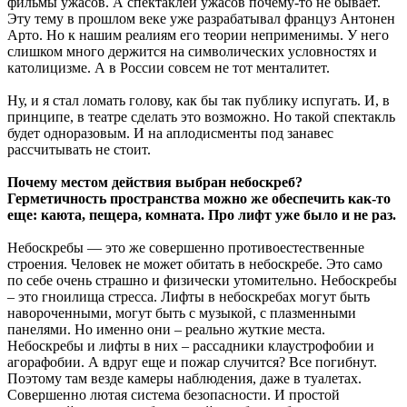
фильмы ужасов. А спектаклей ужасов почему-то не бывает.
Эту тему в прошлом веке уже разрабатывал француз Антонен
Арто. Но к нашим реалиям его теории неприменимы. У него
слишком много держится на символических условностях и
католицизме. А в России совсем не тот менталитет.
Ну, и я стал ломать голову, как бы так публику испугать. И, в
принципе, в театре сделать это возможно. Но такой спектакль
будет одноразовым. И на аплодисменты под занавес
рассчитывать не стоит.
Почему местом действия выбран небоскреб?
Герметичность пространства можно же обеспечить как-то
еще: каюта, пещера, комната. Про лифт уже было и не раз.
Небоскребы — это же совершенно противоестественные
строения. Человек не может обитать в небоскребе. Это само
по себе очень страшно и физически утомительно. Небоскребы
– это гноилища стресса. Лифты в небоскребах могут быть
навороченными, могут быть с музыкой, с плазменными
панелями. Но именно они – реально жуткие места.
Небоскребы и лифты в них – рассадники клаустрофобии и
агорафобии. А вдруг еще и пожар случится? Все погибнут.
Поэтому там везде камеры наблюдения, даже в туалетах.
Совершенно лютая система безопасности. И простой