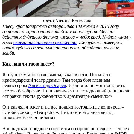
Фото Антона Копосова
Пьесу краснодарского автора Льва Рыжкова в 2015 году
готовит к экранизации канадская киностудия. Место
действия будущего фильма ужасов – небоскреб. Кублог узнал у
Льва,
своего постоянного резидента
, где будет премьера и
каким художественным потенциалом обладают русские
зомби.
Как нашли твою пьесу?
Я эту пьесу много где выкладывал в сети. Посылал в
краснодарский театр драмы. Там тогда был главным
режиссером
Александр Огарев
. И он вполне мог поставить
все это безобразие. Но практически
на следующий день после
отправки текста руководство в драмтеатре сменилось.
Отправлял я текст и на все подряд театральные конкурсы –
«Любимовка», «Театр.doc». Никто ничего не ответил,
никакого места я не занял.
А канадский продюсер появился на прошлой неделе — через
«Фейсбук». Выходец из России, живет в Ванкувере, в IMDB