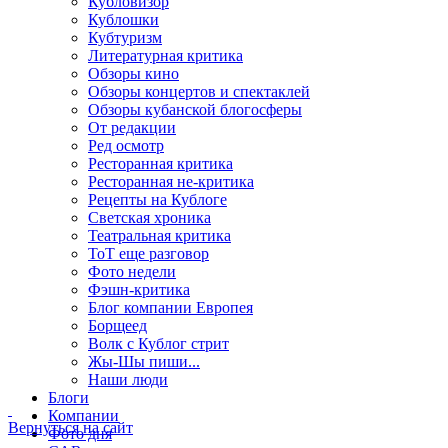
Кубловизор
Кублошки
Кубтуризм
Литературная критика
Обзоры кино
Обзоры концертов и спектаклей
Обзоры кубанской блогосферы
От редакции
Ред осмотр
Ресторанная критика
Ресторанная не-критика
Рецепты на Кублоге
Светская хроника
Театральная критика
ТоТ еще разговор
Фото недели
Фэшн-критика
Блог компании Европея
Борщеед
Волк с Кублог стрит
Жы-Шы пиши...
Наши люди
Блоги
Компании
Вернуться на сайт
Фото дня