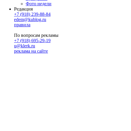
Фото недели
Редакция
+7 (918) 239-88-84
edem@kublog.ru
правила
По вопросам рекламы
+7 (918) 695-29-19
u@klerk.ru
реклама на сайте
PR
Илона Полянская
pr@kublog.ru
Клубок социума
Кублогимн
Демография Кублога
5014 кублогеров
© 2026
Кублог
Кулбог
Клубог