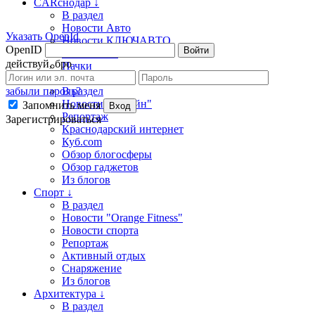
CARснодар ↓
В раздел
Новости Авто
Указать OpenId
Новости КЛЮЧАВТО
OpenID
Войти
Блоги Авто
действуй, бро
Пачки
На связи ↑
забыли пароль?
В раздел
Новости "Билайн"
Запомнить меня
Вход
Репортаж
Зарегистрироваться
Краснодарский интернет
Куб.com
Обзор блогосферы
Обзор гаджетов
Из блогов
Спорт ↓
В раздел
Новости "Orange Fitness"
Новости спорта
Репортаж
Активный отдых
Снаряжение
Из блогов
Архитектура ↓
В раздел