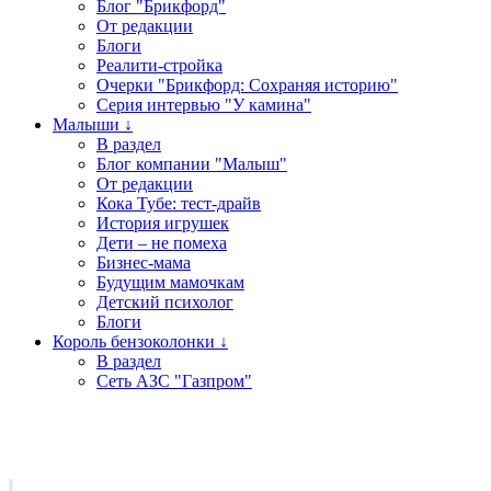
Блог "Брикфорд"
От редакции
Блоги
Реалити-стройка
Очерки "Брикфорд: Сохраняя историю"
Серия интервью "У камина"
Малыши ↓
В раздел
Блог компании "Малыш"
От редакции
Кока Тубе: тест-драйв
История игрушек
Дети – не помеха
Бизнес-мама
Будущим мамочкам
Детский психолог
Блоги
Король бензоколонки ↓
В раздел
Сеть АЗС "Газпром"