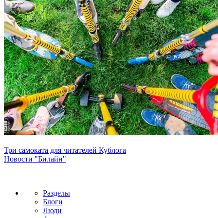
Три самоката для читателей Кублога
Новости "Билайн"
Разделы
Блоги
Люди