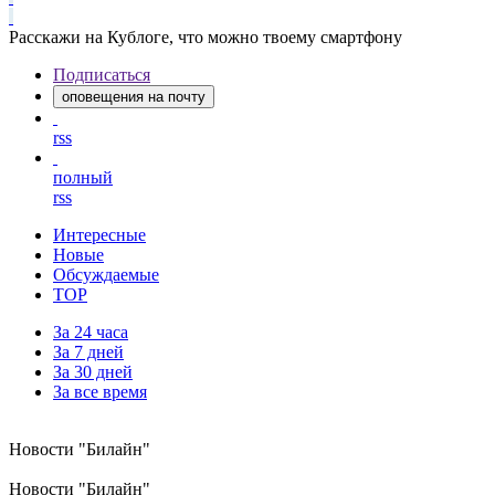
Расскажи на Кублоге, что можно твоему смартфону
Подписаться
оповещения на почту
rss
полный
rss
Интересные
Новые
Обсуждаемые
TOP
За 24 часа
За 7 дней
За 30 дней
За все время
Новости "Билайн"
Новости "Билайн"