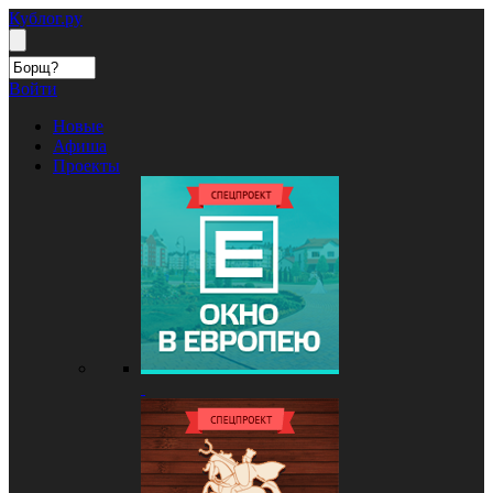
Кублог.ру
Войти
Новые
Афиша
Проекты