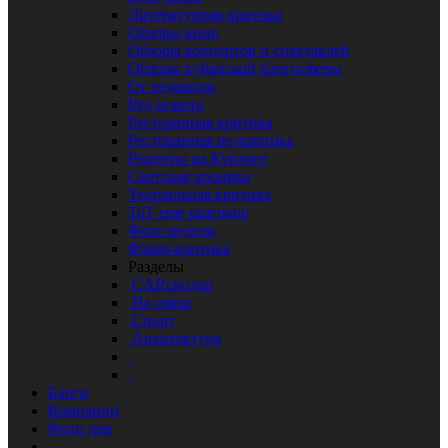
Литературная критика
Обзоры кино
Обзоры концертов и спектаклей
Обзоры кубанской блогосферы
От редакции
Ред осмотр
Ресторанная критика
Ресторанная не-критика
Рецепты на Кублоге
Светская хроника
Театральная критика
ТоТ еще разговор
Фото недели
Фэшн-критика
Разделы
CARснодар
На связи
Спорт
Архитектура
Блоги
Компании
Фото дня