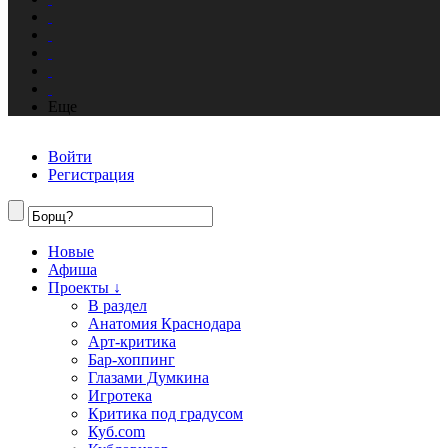
Еще
Войти
Регистрация
Новые
Афиша
Проекты ↓
В раздел
Анатомия Краснодара
Арт-критика
Бар-хоппинг
Глазами Думкина
Игротека
Критика под градусом
Куб.com