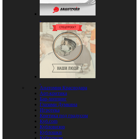
Анатомия Краснодара
Арт-критика
Бар-хоппинг
Глазами Думкина
Игротека
Критика под градусом
Куб.com
Кубловизор
Кублошки
Кубтуризм