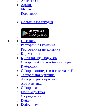
Активность
Афиша
Места
Компании
События на сегодня
Не блоги
Ресторанная критика
Ресторанная не-критика
Бар-хоппинг
Критика под градусом
Обзоры кубанской блогосферы
Кублошки
Обзоры концертов и спектаклей
Театральная критика
Литературная критика
Арт-критика
Обзоры кино
Фэшн-критика
От редакции
Куб.com
Кубтуризм