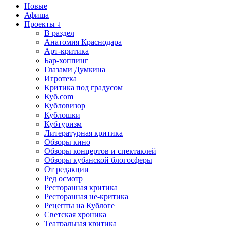
Новые
Афиша
Проекты ↓
В раздел
Анатомия Краснодара
Арт-критика
Бар-хоппинг
Глазами Думкина
Игротека
Критика под градусом
Куб.com
Кубловизор
Кублошки
Кубтуризм
Литературная критика
Обзоры кино
Обзоры концертов и спектаклей
Обзоры кубанской блогосферы
От редакции
Ред осмотр
Ресторанная критика
Ресторанная не-критика
Рецепты на Кублоге
Светская хроника
Театральная критика