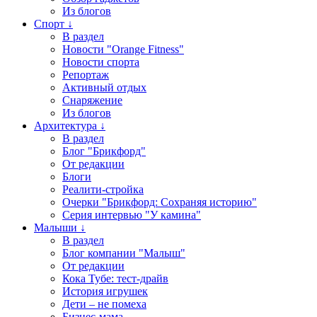
Из блогов
Спорт ↓
В раздел
Новости "Orange Fitness"
Новости спорта
Репортаж
Активный отдых
Снаряжение
Из блогов
Архитектура ↓
В раздел
Блог "Брикфорд"
От редакции
Блоги
Реалити-стройка
Очерки "Брикфорд: Сохраняя историю"
Серия интервью "У камина"
Малыши ↓
В раздел
Блог компании "Малыш"
От редакции
Кока Тубе: тест-драйв
История игрушек
Дети – не помеха
Бизнес-мама