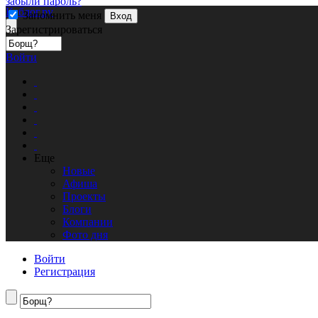
забыли пароль?
Кублог.ру
Запомнить меня
Вход
Зарегистрироваться
Войти
Еще
Новые
Афиша
Проекты
Блоги
Компании
Фото дня
Войти
Регистрация