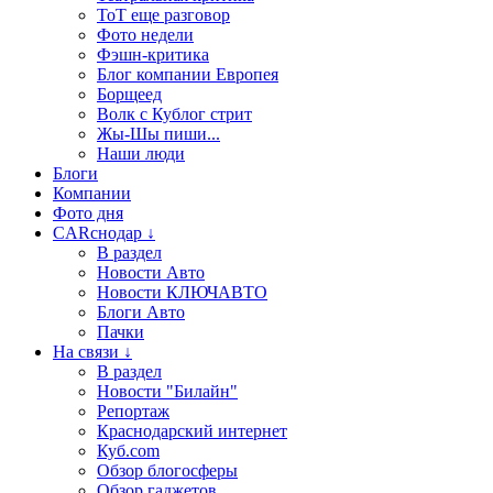
ТоТ еще разговор
Фото недели
Фэшн-критика
Блог компании Европея
Борщеед
Волк с Кублог стрит
Жы-Шы пиши...
Наши люди
Блоги
Компании
Фото дня
CARснодар ↓
В раздел
Новости Авто
Новости КЛЮЧАВТО
Блоги Авто
Пачки
На связи ↓
В раздел
Новости "Билайн"
Репортаж
Краснодарский интернет
Куб.com
Обзор блогосферы
Обзор гаджетов